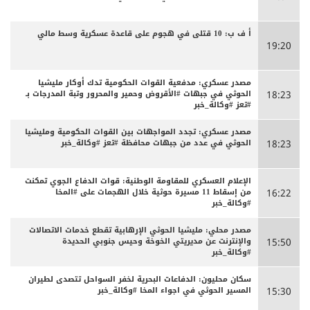
أ ف ب: 10 قتلى في هجوم على قاعدة عسكرية وسط مالي
19:20
مصدر عسكري: مدفعية القوات الحكومية تدك أوكار مليشيا
الحوثي في جبهات #الأقروض وحمير والمحرور وتبة المدرجات بـ
18:23
#تعز #وكالة_خبر
مصدر عسكري: تجدد المواجهات بين القوات الحكومية ومليشيا
الحوثي في عدد من جبهات محافظة #تعز #وكالة_خبر
18:23
الإعلام العسكري للمقاومة الوطنية: قوات الدفاع الجوي تمكنت
من إسقاط 11 مسيرة حوثية خلال الهجمات على #المخا
16:22
#وكالة_خبر
مصدر محلي: مليشيا الحوثي الإرهابية تقطع خدمات الاتصالات
والإنترنت عن مديريتي الخوخة وحيس جنوبي الحديدة
15:50
#وكالة_خبر
سكان محليون: الدفاعات البحرية لخفر السواحل تتصدى لطيران
المسير الحوثي في اجواء المخا #وكالة_خبر
15:30