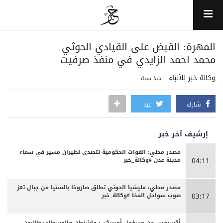
المهرة: القبض على القيادي الحوثي
محمد احمد الزايدي في منفذ صرفيت
وكالة خبر للأنباء
منذ سنة
شارك
غرد
إرشيف آخر خبر
مصدر محلي: القوات الحكومية تتصدى لطيران مسير في سماء
مدينة عدن #وكالة_خبر
04:11
مصدر محلي: مليشيا الحوثي تطلق صاروخا بالستيا من جبال تعز
صوب سواحل المخا #وكالة_خبر
03:17
أكسيوس عن مسؤول أميريكي: واشنطن والوسطاء يطالبون