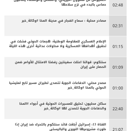
حماس بالبدء في نزع سلاحها
02:48
مصادر محلية : سماع انفجار في مدينة المخا #وكالة_خبر
02:31
الإعلام العسكري للمقاومة الوطنية: هجمات الحوثي فشلت في
تحقيق أهدافها العـسكرية ولا محاولات عدائية أخرى هذه الليلة
01:15
سنتكوم: قواتنا اعتلت سفينتين رفضتا الامتثال للأوامر ضمن
الحصار على إيران
01:09
مصدر محلي: الدفاعات الجوية تتصدى لطيران مسير تابع لمليشيا
الحوثي بالمخا #وكالة_خبر
01:00
سكان محليون: تحليق للمسيرات الحوثية في أجواء #المخا
والدفاعات الجوية تتصدى لها #وكالة_خبر
22:40
القناة 13: إسرائيل أبلغت قائد سنتكوم بالتحرك ضد إيران إذا
طورت مشروعيها النووي والباليستي
21:07