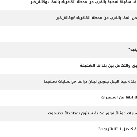
داف سفينة نفطية بالقرب من محطة الكهرباء بالمخا #وكالة_خبر
المخا بالقرب من محطة الكهرباء #وكالة_خبر
خية"
ق والتكامل بين بلداننا الشقيقة
 بلدة عيتا الجبل جنوبي لبنان تزامنا مع عمليات تمشيط
طاراتها من المسيرات
مسيرات حوثية فوق مدينة سيئون بمحافظة حضرموت
 كبديل لـ "الباتريوت"