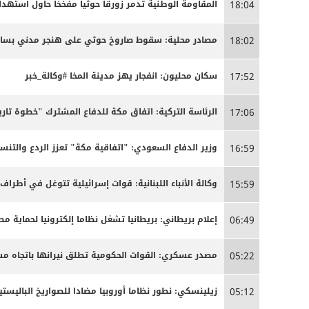
المقاومة الوطنية تدمر زورقاً حوثياً مفخخاً حاول استه
18:04
مصادر محلية: سقوط صاروخ حوثي على هنجر مدني بساحل 
18:02
سكان محليون: انفجار يهز مدينة المخا #وكالة_خبر
17:52
الرئاسة التركية: اتفاق مكة للدفاع المشترك "خطوة تاري
17:06
وزير الدفاع السعودي: "اتفاقية مكة" تعزز الردع والتنسي
16:59
وكالة الأنباء اللبنانية: قوات إسرائيلية تتوغل في أطراف
15:59
إعلام بريطاني: بريطانيا تشغل نظاما إلكترونيا لحماية م
06:49
مصدر عسكري: القوات الحكومية تطلق نيرانها باتجاه 
05:22
زيلينسكي: نطور نظاما أوروبيا مضادا للصواريخ الباليستية
05:12