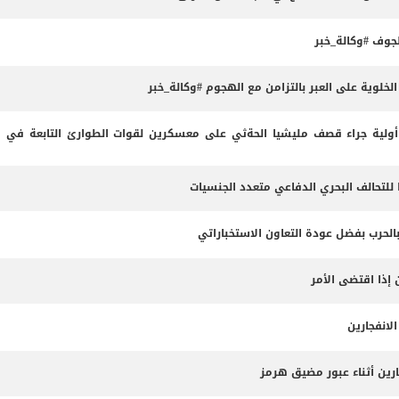
وف #وكالة_خبر
لوية على العبر بالتزامن مع الهجوم #وكالة_خبر
لية جراء قصف مليشيا الحةثي على معسكرين لقوات الطوارئ التابعة في م
 للتحالف البحري الدفاعي متعدد الجنسيات
بالحرب بفضل عودة التعاون الاستخباراتي
 إذا اقتضى الأمر
لانفجارين
ارين أثناء عبور مضيق هرمز