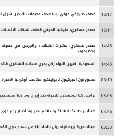
قصف صاروخي حوثي يستهدف مخيمات النازحين شرق الج
16:17
مصدر عسكري: مليشيا الحوثي قطعت شبكات الاتصالات الخ
15:11
مصدر عسكري: عشرات الشهداء والجرحى ‏في حصيلة أو
14:48
وحضرموت
السعودية: تعيين اللواء ركن بحري عبدالله الشهري قائدا
14:43
مسؤولون أميركيون لـ بوليتكو: مكاسب أوكرانيا الأخيرة 
06:10
ترامب: كنا مستعدين للتحرك ضد إيران وما زلنا مستعدين
05:05
هيئة بريطانية: الناقلة والطاقم بخير ولا أضرار رغم دوي ا
03:46
هيئة بحرية بريطانية: ربان ناقلة أبلغ عن سماع دوي انفج
03:33