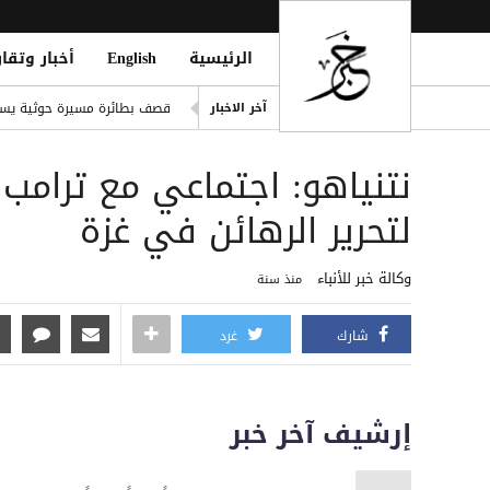
الرئيسية
English
أخبار وتقار
قتلى وجرحى مدنيون جراء هجوم حوثي واسع بـ20 صارو
آخر الاخبار
قصف بطائرة مسيرة حوثية يسته
طرابزون سبور يدعم مشجع جالات
‏نتنياهو: اجتماعي مع ترامب
الحوثيون يفجرون حصن المعلا ا
مأرب.. إصابة نازحين في قصف
لتحرير الرهائن في غزة
وداعاً لمساعد جوجل: رحيل مساعد
وكالة خبر للأنباء
منذ سنة
شارك
غرد
إرشيف آخر خبر