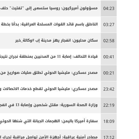
مسؤولون أميركيون: روسيا ستسعى إلى "تفتيت" حلف ال
04:23
الناطق باسم قائد القوات المسلحة العراقية: بدأنا بخ
03:27
سكان محليون: انفجار يهز مدينة إب #وكالة_خبر
02:58
قيادة التحالف: إصابة 11 من المدنيين بمنطقة نجران نتيجة اعتداءات إرهابية حوثية
00:41
مصدر عسكري: مليشيا الحوثي تطلق صليات صواريخ من من
00:21
مصدر عسكري: مليشيا الحوثي تقطع خدمات الاتصالات وا
23:42
وزارة الصحة السورية: مقتل شخصين وإصابة 13 في انفجار مركبة بمدينة جرمانا قرب دمشق
22:19
سفارة أميركا باليمن: الهجمات الجبانة التي شنها الحو
18:09
مصادر أمنية عراقية: أجهزة الأمن تواصل مراقبة تحرك 
17:12