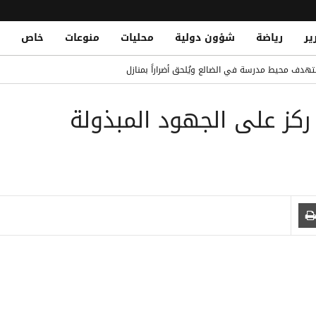
ير
رياضة
شؤون دولية
محليات
منوعات
خاص
خاً ومسيّرة على مأرب وشبوة
دف محيط مدرسة في الضالع ويُلحق أضراراً بمنازل
ا سراي بقميص صلاح: "لسنا أعداء"
 ركز على الجهود المبذولة
لتاريخي في البيضاء
 حوثي استهدف مخيمات جو النسيم والميل
 صوتي عريق وتحول نحو Gemini