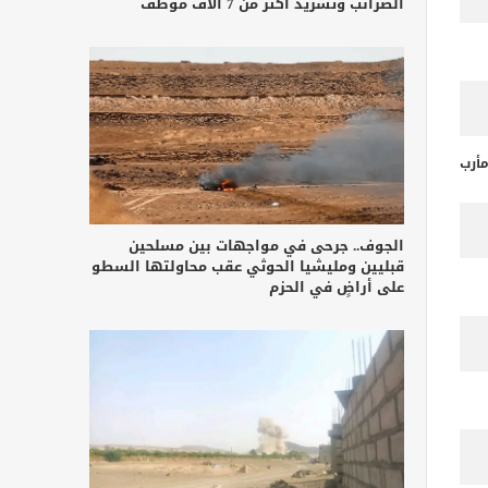
الضرائب وتشريد أكثر من 7 آلاف موظف
أرب
الجوف.. جرحى في مواجهات بين مسلحين
قبليين ومليشيا الحوثي عقب محاولتها السطو
على أراضٍ في الحزم