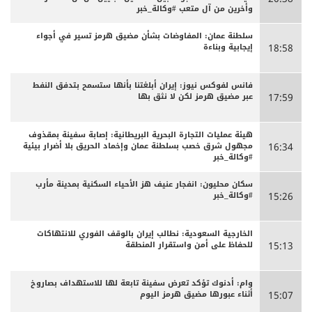
وأخرين من آل متعب #وكالة_خبر
سلطنة عمان: المفاوضات بشأن مضيق هرمز تسير في أجواء
إيجابية وبناءة
18:58
فانس لفوكس نيوز: إيران أبلغتنا بأنها ستسمح بتدفق النفط
عبر مضيق هرمز لكن لا نثق بها
17:59
هيئة عمليات التجارة البحرية البريطانية: إصابة سفينة بمقذوف
مجهول شرق خصب بسلطنة عمان وإخماد الحريق بلا أضرار بيئية
16:34
#وكالة_خبر
سكان محليون: انفجار عنيف هز الأحياء السكنية بمدينة مأرب
#وكالة_خبر
15:26
الخارجية السعودية: نطالب إيران بالوقف الفوري للانتهاكات
للحفاظ على أمن واستقرار المنطقة
15:13
وام: أدنوك تؤكد تعرض سفينة تابعة لها للاستهداف بصاروخ
أثناء عبورها مضيق هرمز اليوم
15:07