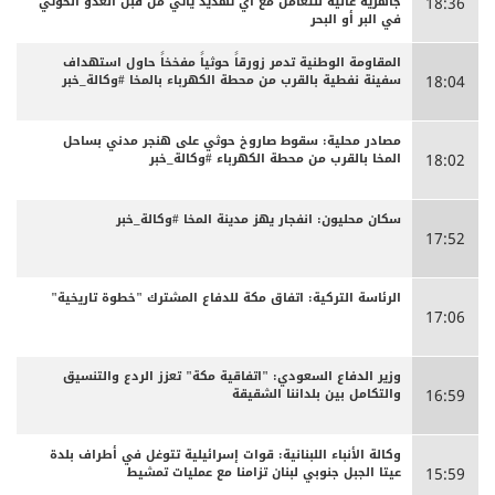
جاهزية عالية للتعامل مع أي تهديد يأتي من قبل العدو الحوثي
18:36
في البر أو البحر
المقاومة الوطنية تدمر زورقاً حوثياً مفخخاً حاول استهداف
سفينة نفطية بالقرب من محطة الكهرباء بالمخا #وكالة_خبر
18:04
مصادر محلية: سقوط صاروخ حوثي على هنجر مدني بساحل
المخا بالقرب من محطة الكهرباء #وكالة_خبر
18:02
سكان محليون: انفجار يهز مدينة المخا #وكالة_خبر
17:52
الرئاسة التركية: اتفاق مكة للدفاع المشترك "خطوة تاريخية"
17:06
وزير الدفاع السعودي: "اتفاقية مكة" تعزز الردع والتنسيق
والتكامل بين بلداننا الشقيقة
16:59
وكالة الأنباء اللبنانية: قوات إسرائيلية تتوغل في أطراف بلدة
عيتا الجبل جنوبي لبنان تزامنا مع عمليات تمشيط
15:59