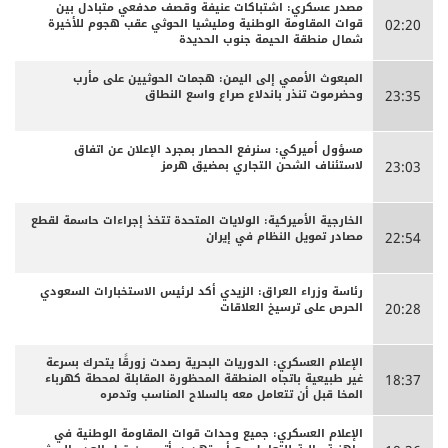
مصدر عسكري: اشتباكات عنيفة وقصف مدفعي متبادل بين
قوات المقاومة الوطنية ومليشيا الحوثي عقب هجوم للأخيرة
02:20
شمال منطقة الحيمة جنوب الحديدة
المبعوث الأممي إلى اليمن: هجمات الحوثيين على مأرب
وحضرموت تنذر باندلاع صراع واسع النطاق
23:35
مسؤول أميركي: سنرفع الحصار بمجرد الإعلان عن اتفاق
لاستئناف الشحن التجاري بمضيق هرمز
23:03
الخارجية الأميركية: الولايات المتحدة تتخذ إجراءات حاسمة لقطع
مصادر تمويل النظام في إيران
22:54
رئاسة وزراء العراق: الزيدي أكد لرئيس الاستخبارات السعودي
الحرص على ترسيخ العلاقات
20:28
الإعلام العسكري: الدوريات البحرية رصدت زورقًا يتحرك بسرعة
غير طبيعية باتجاه المنطقة المحظورة المقابلة لمحطة كهرباء
18:37
المخا قبل أن تتعامل معه بالسلاح المناسب وتدمره
الإعلام العسكري: جميع وحدات قوات المقاومة الوطنية في