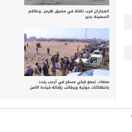
انفجاران قرب ناقلة في مضيق هرمز.. وطاقم
السفينة بخير
صنعاء.. تجمع قبلي مسلح في أرحب يندد
بانتهاكات حوثية ويطالب بإقالة قيادة الأمن