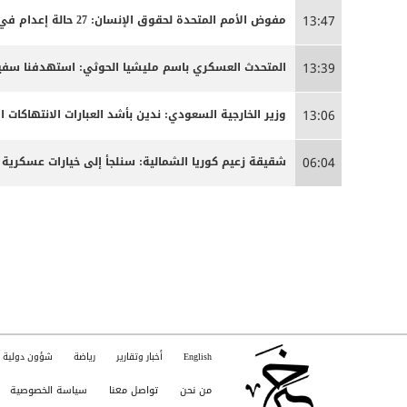
مفوض الأمم المتحدة لحقوق الإنسان: 27 حالة إعدام في إيران مرتبطة بالاحتجاجات التي شهدتها البلاد مطلع العام
13:47
المتحدث العسكري باسم مليشيا الحوثي: استهدفنا سفينة
13:39
وزير الخارجية السعودي: ندين بأشد العبارات الانتهاكات ا
13:06
شقيقة زعيم كوريا الشمالية: سنلجأ إلى خيارات عسكرية 
06:04
English
أخبار وتقارير
رياضة
شؤون دولية
من نحن
تواصل معنا
سياسة الخصوصية