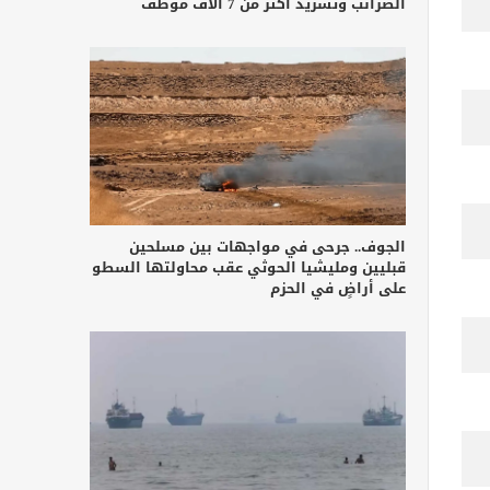
الضرائب وتشريد أكثر من 7 آلاف موظف
الجوف.. جرحى في مواجهات بين مسلحين
قبليين ومليشيا الحوثي عقب محاولتها السطو
على أراضٍ في الحزم