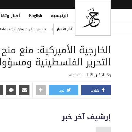
الرئيسية
English
أخبار وتقار
 Marib with Missiles and Drones
آخر الاخبار
باريس سان جيرمان يترقب فلاه
تصعيد حوثي في مأرب.. قصف ص
‏الخارجية الأميركية: منع من
ling of Homes South of Hodeidah
صلاح يتربع على عرش رواتب الد
التحرير الفلسطينية ومسؤو
إصابة مدنيين اثنين جراء قصف
وكالة خبر للأنباء
منذ سنة
شارك
غرد
إرشيف آخر خبر