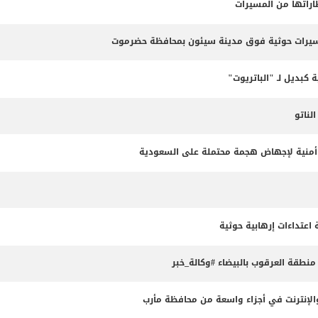
طاراتها من المسيرات
مسيرات حوثية فوق مدينة سيئون بمحافظة حضرموت
 كبديل لـ "الباتريوت"
ناتو
طة أمنية لإجهاض هجمة محتملة على السعودية
طقة العرقوب بالبيضاء #وكالة_خبر
لإنترنت في أجزاء واسعة من محافظة مأرب