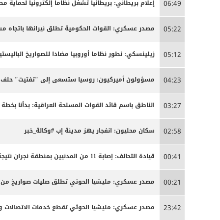
إعلام بريطاني: بريطانيا تشغل نظاما إلكترونيا لحماية م
06:49
مصدر عسكري: القوات الحكومية تطلق نيرانها باتجاه 
05:22
زيلينسكي: نطور نظاما أوروبيا مضادا للصواريخ الباليستية
05:12
مسؤولون أميركيون: روسيا ستسعى إلى "تفتيت" حلف ال
04:23
الناطق باسم قائد القوات المسلحة العراقية: بدأنا بخ
03:27
سكان محليون: انفجار يهز مدينة إب #وكالة_خبر
02:58
قيادة التحالف: إصابة 11 من المدنيين بمنطقة نجران نتيجة اعتداءات إرهابية حوثية
00:41
مصدر عسكري: مليشيا الحوثي تطلق صليات صواريخ من من
00:21
مصدر عسكري: مليشيا الحوثي تقطع خدمات الاتصالات وا
23:42