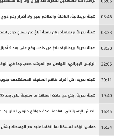
ترامب: كنا مستعدين للتحرك ضد إيران وما زلنا مستعدين
05:05
هيئة بريطانية: الناقلة والطاقم بخير ولا أضرار رغم دوي ا
03:46
هيئة بحرية بريطانية: ربان ناقلة أبلغ عن سماع دوي انفج
03:33
هيئة بحرية بريطانية: بلاغ عن حادث وقع على بعد 9 أميال بحرية جنوب شرق كمزار في سلطنة عمان
03:30
الرئيس الإيراني: التواصل مع المرشد صعب جدا في الوق
22:05
هيئة بحرية: كل أفراد طاقم السفينة المستهدفة جنوب
20:11
هيئة بحرية: بلاغ عن حادث استهداف سفينة على بعد 95 ميلا جنوب شرق عدن
19:40
الجيش الإسرائيلي: هاجمنا عدة مواقع جنوبي لبنان ردا ع
16:45
حماس: نؤكد تمسكنا بما اتفقنا عليه مع الوسطاء بشأن
16:34