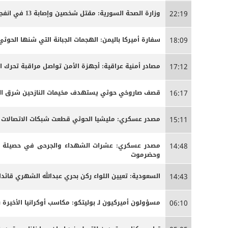
وزارة الصحة السورية: مقتل شخصين وإصابة 13 في انفجار مركبة بمدينة جرمانا قرب دمشق
22:19
سفارة أميركا باليمن: الهجمات الجبانة التي شنها الحو
18:09
مصادر أمنية عراقية: أجهزة الأمن تواصل مراقبة تحرك 
17:12
قصف صاروخي حوثي يستهدف مخيمات النازحين شرق الج
16:17
مصدر عسكري: مليشيا الحوثي قطعت شبكات الاتصالات الخ
15:11
مصدر عسكري: عشرات الشهداء والجرحى ‏في حصيلة أو
14:48
وحضرموت
السعودية: تعيين اللواء ركن بحري عبدالله الشهري قائدا
14:43
مسؤولون أميركيون لـ بوليتكو: مكاسب أوكرانيا الأخيرة 
06:10