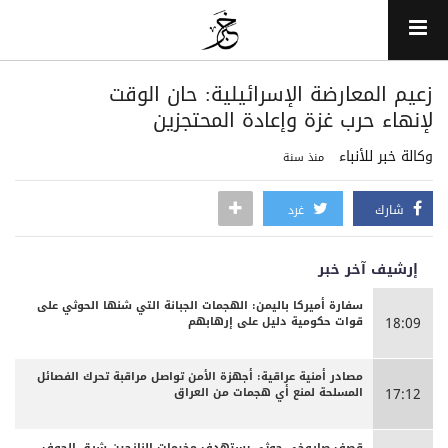
زعيم المعارضة الإسرائيلية: حان الوقت
لإنهاء حرب غزة وإعادة المحتجزين
وكالة خبر للأنباء
منذ سنة
شارك
غرد
إرشيف آخر خبر
سفارة أميركا باليمن: الهجمات الجبانة التي شنها الحوثي على
قوات حكومية دليل على إرهابهم
18:09
مصادر أمنية عراقية: أجهزة الأمن تواصل مراقبة تحرك الفصائل
المسلحة لمنع أي هجمات من العراق
17:12
قصف صاروخي حوثي يستهدف مخيمات النازحين شرق الجوف