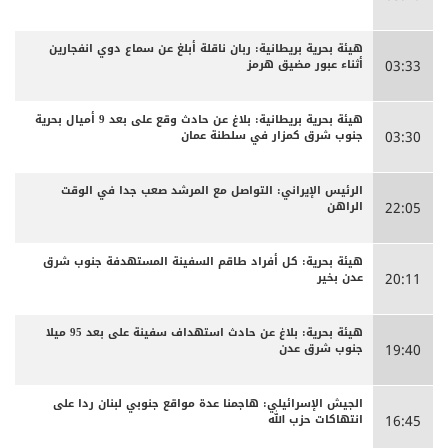
هيئة بحرية بريطانية: ربان ناقلة أبلغ عن سماع دوي انفجارين
أثناء عبور مضيق هرمز
03:33
هيئة بحرية بريطانية: بلاغ عن حادث وقع على بعد 9 أميال بحرية
جنوب شرق كمزار في سلطنة عمان
03:30
الرئيس الإيراني: التواصل مع المرشد صعب جدا في الوقت
الراهن
22:05
هيئة بحرية: كل أفراد طاقم السفينة المستهدفة جنوب شرق
عدن بخير
20:11
هيئة بحرية: بلاغ عن حادث استهداف سفينة على بعد 95 ميلا
جنوب شرق عدن
19:40
الجيش الإسرائيلي: هاجمنا عدة مواقع جنوبي لبنان ردا على
انتهاكات حزب الله
16:45