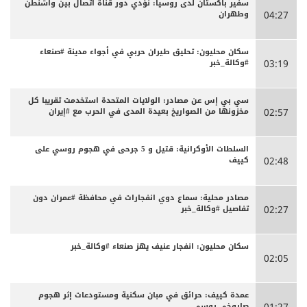
سفير باكستان لدى روسيا: نؤدي دور قناة اتصال بين واشنطن
وطهران
04:27
سكان محليون: تحليق طيران حربي في أجواء مدينة #صنعاء
#وكالة_خبر
03:19
سي بي إس عن مصادر: الولايات المتحدة استخدمت تقريبا كل
مخزونها من الصواريخ بعيدة المدى في الحرب مع #إيران
02:57
السلطات الأوكرانية: قتيل و 5 جرحى في هجوم روسي على
كييف
02:48
مصادر محلية: سماع دوي انفجارات في محافظة #عمران دون
تفاصيل #وكالة_خبر
02:27
سكان محليون: انفجار عنيف يهز صنعاء #وكالة_خبر
02:05
عمدة كييف: حرائق في مبان سكنية ومستودعات إثر هجوم
صاروخي روسي