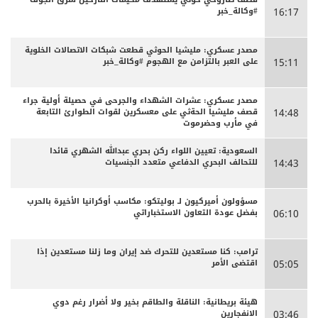
#وكالة_خبر
16:17
مصدر عسكري: مليشيا الحوثي قطعت شبكات الاتصالات الخلوية
على العبر بالتزامن مع الهجوم #وكالة_خبر
15:11
مصدر عسكري: عشرات الشهداء والجرحى ‏في حصيلة أولية جراء
قصف مليشيا الحةثي على معسكرين لقوات الطوارئ التابعة
14:48
في مأرب وحضرموت
السعودية: تعيين اللواء ركن بحري عبدالله الشهري قائدا
للتحالف البحري الدفاعي متعدد الجنسيات
14:43
مسؤولون أميركيون لـ بوليتكو: مكاسب أوكرانيا الأخيرة بالحرب
بفضل عودة التعاون الاستخباراتي
06:10
ترامب: كنا مستعدين للتحرك ضد إيران وما زلنا مستعدين إذا
اقتضى الأمر
05:05
هيئة بريطانية: الناقلة والطاقم بخير ولا أضرار رغم دوي
الانفجارين
03:46