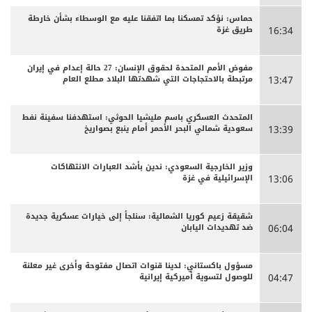
حماس: نؤكد تمسكنا بما اتفقنا عليه مع الوسطاء بشأن خارطة
طريق غزة
16:34
مفوض الأمم المتحدة لحقوق الإنسان: 27 حالة إعدام في إيران
مرتبطة بالاحتجاجات التي شهدتها البلاد مطلع العام
13:47
المتحدث العسكري باسم مليشيا الحوثي: استهدفنا سفينة نفط
سعودية شمالي البحر الأحمر أمام ينبع بصواريخ
13:39
وزير الخارجية السعودي: ندين بأشد العبارات الانتهاكات
الإسرائيلية في غزة
13:06
شقيقة زعيم كوريا الشمالية: سنلجأ إلى خيارات عسكرية جديدة
ضد تهديدات اليابان
06:04
مسؤول باكستاني: لدينا قنوات اتصال مفتوحة وأخرى غير معلنة
للوصول لتسوية أميركية إيرانية
04:47