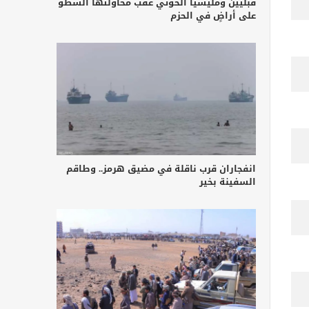
قبليين ومليشيا الحوثي عقب محاولتها السطو
على أراضٍ في الحزم
انفجاران قرب ناقلة في مضيق هرمز.. وطاقم
السفينة بخير