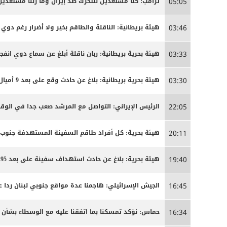
ترامب: كنا مستعدين للتحرك ضد إيران وما زلنا مستعدين
05:05
هيئة بريطانية: الناقلة والطاقم بخير ولا أضرار رغم دوي ا
03:46
هيئة بحرية بريطانية: ربان ناقلة أبلغ عن سماع دوي انفج
03:33
هيئة بحرية بريطانية: بلاغ عن حادث وقع على بعد 9 أميال بحرية جنوب شرق كمزار في سلطنة عمان
03:30
الرئيس الإيراني: التواصل مع المرشد صعب جدا في الوق
22:05
هيئة بحرية: كل أفراد طاقم السفينة المستهدفة جنوب
20:11
هيئة بحرية: بلاغ عن حادث استهداف سفينة على بعد 95 ميلا جنوب شرق عدن
19:40
الجيش الإسرائيلي: هاجمنا عدة مواقع جنوبي لبنان ردا ع
16:45
حماس: نؤكد تمسكنا بما اتفقنا عليه مع الوسطاء بشأن
16:34