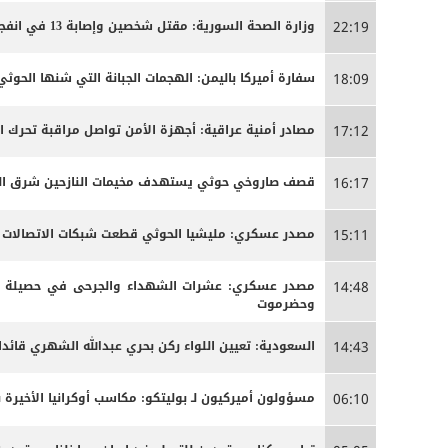
وزارة الصحة السورية: مقتل شخصين وإصابة 13 في انفجار مركبة بمدينة جرمانا قرب دمشق
22:19
سفارة أميركا باليمن: الهجمات الجبانة التي شنها الحو
18:09
مصادر أمنية عراقية: أجهزة الأمن تواصل مراقبة تحرك 
17:12
قصف صاروخي حوثي يستهدف مخيمات النازحين شرق الج
16:17
مصدر عسكري: مليشيا الحوثي قطعت شبكات الاتصالات الخ
15:11
مصدر عسكري: عشرات الشهداء والجرحى ‏في حصيلة أو
14:48
وحضرموت
السعودية: تعيين اللواء ركن بحري عبدالله الشهري قائدا
14:43
مسؤولون أميركيون لـ بوليتكو: مكاسب أوكرانيا الأخيرة 
06:10