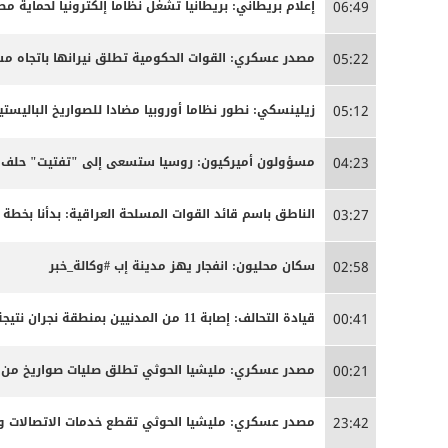
إعلام بريطاني: بريطانيا تشغل نظاما إلكترونيا لحماية م
06:49
مصدر عسكري: القوات الحكومية تطلق نيرانها باتجاه 
05:22
زيلينسكي: نطور نظاما أوروبيا مضادا للصواريخ الباليستية
05:12
مسؤولون أميركيون: روسيا ستسعى إلى "تفتيت" حلف ال
04:23
الناطق باسم قائد القوات المسلحة العراقية: بدأنا بخ
03:27
سكان محليون: انفجار يهز مدينة إب #وكالة_خبر
02:58
قيادة التحالف: إصابة 11 من المدنيين بمنطقة نجران نتيجة اعتداءات إرهابية حوثية
00:41
مصدر عسكري: مليشيا الحوثي تطلق صليات صواريخ من من
00:21
مصدر عسكري: مليشيا الحوثي تقطع خدمات الاتصالات وا
23:42