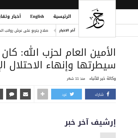
الرئيسية
English
أخبار وتقار
ling of Homes South of Hodeidah
آخر الاخبار
صلاح يتربع على عرش رواتب الد
إصابة مدنيين اثنين جراء قصف
الأمين العام لحزب الله: كا
ديوماندي يكتب التاريخ: أغلى ص
d Houthi Attack on Marib Camp
سيطرتها وإنهاء الاحتلال ال
انفراد| مصادر تكشف مشاركة ع
وكالة خبر للأنباء
منذ 11 شهر
شارك
غرد
إرشيف آخر خبر