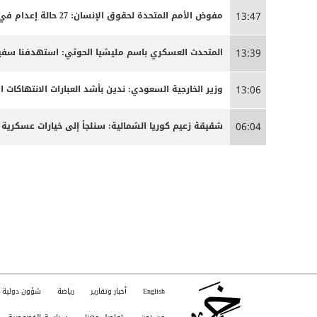
مفوض الأمم المتحدة لحقوق الإنسان: 27 حالة إعدام في إيران مرتبطة بالاحتجاجات التي شهدتها البلاد مطلع العام
13:47
المتحدث العسكري باسم مليشيا الحوثي: استهدفنا سفينة
13:39
وزير الخارجية السعودي: ندين بأشد العبارات الانتهاكات ا
13:06
شقيقة زعيم كوريا الشمالية: سنلجأ إلى خيارات عسكرية 
06:04
English
أخبار وتقارير
رياضة
شؤون دولية