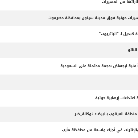
طاراتها من المسيرات
مسيرات حوثية فوق مدينة سيئون بمحافظة حضرموت
 كبديل لـ "الباتريوت"
ناتو
طة أمنية لإجهاض هجمة محتملة على السعودية
طقة العرقوب بالبيضاء #وكالة_خبر
لإنترنت في أجزاء واسعة من محافظة مأرب