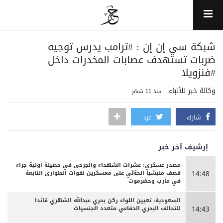
شبكة سي إن إن : #ترامب يدرس توجيه
ضربات تستهدف عصابات المخدرات داخل
#فنزويلا
وكالة خبر للأنباء
منذ 11 شهر
شارك
غرد
إرشيف آخر خبر
مصدر عسكري: عشرات الشهداء والجرحى ‏في حصيلة أولية جراء
قصف مليشيا الحةثي على معسكرين لقوات الطوارئ التابعة
14:48
في مأرب وحضرموت
السعودية: تعيين اللواء ركن بحري عبدالله الشهري قائدا
للتحالف البحري الدفاعي متعدد الجنسيات
14:43