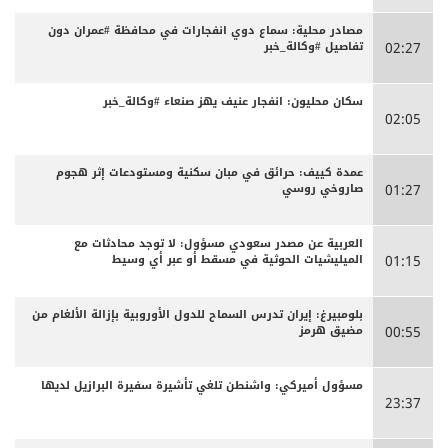
مصادر محلية: سماع دوي انفجارات في محافظة #عمران دون
تفاصيل #وكالة_خبر
02:27
سكان محليون: انفجار عنيف يهز صنعاء #وكالة_خبر
02:05
عمدة كييف: حرائق في مبان سكنية ومستودعات إثر هجوم
صاروخي روسي
01:27
العربية عن مصدر سعودي مسؤول: لا توجد محادثات مع
الميليشيات الحوثية في مسقط أو عبر أي وسيط
01:15
بلومبيرغ: إيران تدرس السماح للدول الأوروبية بإزالة الألغام من
مضيق هرمز
00:55
مسؤول أميركي: واشنطن تلغي تأشيرة سفيرة البرازيل لديها
23:37