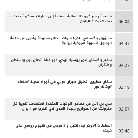
شقيقة زعيم كوريا الشمالية: سنلجأ إلى خيارات عسكرية جديدة
ضد تهديدات اليابان
06:04
مسؤول باكستاني: لدينا قنوات اتصال مفتوحة وأخرى غير معلنة
للوصول لتسوية أميركية إيرانية
04:47
سفير باكستان لدى روسيا: نؤدي دور قناة اتصال بين واشنطن
وطهران
04:27
سكان محليون: تحليق طيران حربي في أجواء مدينة #صنعاء
#وكالة_خبر
03:19
سي بي إس عن مصادر: الولايات المتحدة استخدمت تقريبا كل
مخزونها من الصواريخ بعيدة المدى في الحرب مع #إيران
02:57
السلطات الأوكرانية: قتيل و 5 جرحى في هجوم روسي على
كييف
02:48