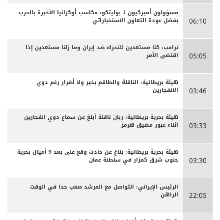
مسؤولون أميركيون لـ بوليتكو: مكاسب أوكرانيا الأخيرة بالحرب
بفضل عودة التعاون الاستخباراتي
06:10
ترامب: كنا مستعدين للتحرك ضد إيران وما زلنا مستعدين إذا
اقتضى الأمر
05:05
هيئة بريطانية: الناقلة والطاقم بخير ولا أضرار رغم دوي
الانفجارين
03:46
هيئة بحرية بريطانية: ربان ناقلة أبلغ عن سماع دوي انفجارين
أثناء عبور مضيق هرمز
03:33
هيئة بحرية بريطانية: بلاغ عن حادث وقع على بعد 9 أميال بحرية
جنوب شرق كمزار في سلطنة عمان
03:30
الرئيس الإيراني: التواصل مع المرشد صعب جدا في الوقت
الراهن
22:05