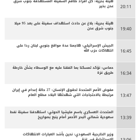
هيئة بحرية: كل أفراد طاقم السفينة المستهدفة جنوب شرق
عدن بخير
20:11
هيئة بحرية: بلاغ عن حادث استهداف سفينة على بعد 95 ميلا
جنوب شرق عدن
19:40
الجيش الإسرائيلي: هاجمنا عدة مواقع جنوبي لبنان ردا على
انتهاكات حزب الله
16:45
حماس: نؤكد تمسكنا بما اتفقنا عليه مع الوسطاء بشأن خارطة
طريق غزة
16:34
مفوض الأمم المتحدة لحقوق الإنسان: 27 حالة إعدام في إيران
مرتبطة بالاحتجاجات التي شهدتها البلاد مطلع العام
13:47
المتحدث العسكري باسم مليشيا الحوثي: استهدفنا سفينة نفط
سعودية شمالي البحر الأحمر أمام ينبع بصواريخ
13:39
وزير الخارجية السعودي: ندين بأشد العبارات الانتهاكات
الإسرائيلية في غزة
13:06