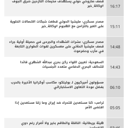
قصف صاروخي حوثي يستهدف مخيمات النازحين شرق الجوف
#وكالة_خبر
16:17
مصدر عسكري: مليشيا الحوثي قطعت شبكات الاتصالات الخلوية
على العبر بالتزامن مع الهجوم #وكالة_خبر
15:11
مصدر عسكري: عشرات الشهداء والجرحى ‏في حصيلة أولية جراء
قصف مليشيا الحةثي على معسكرين لقوات الطوارئ التابعة
14:48
في مأرب وحضرموت
السعودية: تعيين اللواء ركن بحري عبدالله الشهري قائدا
للتحالف البحري الدفاعي متعدد الجنسيات
14:43
مسؤولون أميركيون لـ بوليتكو: مكاسب أوكرانيا الأخيرة بالحرب
بفضل عودة التعاون الاستخباراتي
06:10
ترامب: كنا مستعدين للتحرك ضد إيران وما زلنا مستعدين إذا
اقتضى الأمر
05:05
هيئة بريطانية: الناقلة والطاقم بخير ولا أضرار رغم دوي
الانفجارين