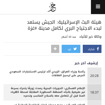
هيئة البث الإسرائيلية: الجيش يستعد
لبدء الاجتياح البري لكامل مدينة #غزة
وكالة خبر للأنباء
منذ 10 أشهر
شارك
غرد
إرشيف آخر خبر
رئاسة وزراء العراق: الزيدي أكد لرئيس الاستخبارات السعودي
الحرص على ترسيخ العلاقات
20:28
الإعلام العسكري: الدوريات البحرية رصدت زورقًا يتحرك بسرعة
غير طبيعية باتجاه المنطقة المحظورة المقابلة لمحطة كهرباء
18:37
المخا قبل أن تتعامل معه بالسلاح المناسب وتدمره
الإعلام العسكري: جميع وحدات قوات المقاومة الوطنية في