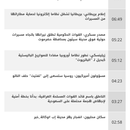
إعلام بريطاني: بريطانيا تشغل نظاما إلكترونيا لحماية مطاراتها
من المسيرات
06:49
مصدر عسكري: القوات الحكومية تطلق نيرانها باتجاه مسيرات
حوثية فوق مدينة سيئون بمحافظة حضرموت
05:22
زيلينسكي: نطور نظاما أوروبيا مضادا للصواريخ الباليستية
كبديل لـ "الباتريوت"
05:12
مسؤولون أميركيون: روسيا ستسعى إلى "تفتيت" حلف الناتو
04:23
الناطق باسم قائد القوات المسلحة العراقية: بدأنا بخطة أمنية
لإجهاض هجمة محتملة على السعودية
03:27
سكان محليون: انفجار يهز مدينة إب #وكالة_خبر
02:58