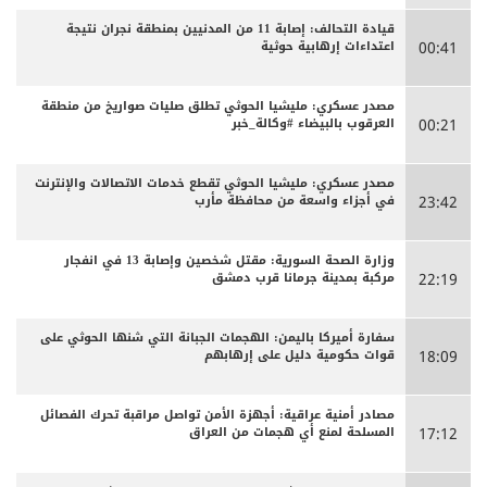
قيادة التحالف: إصابة 11 من المدنيين بمنطقة نجران نتيجة
اعتداءات إرهابية حوثية
00:41
مصدر عسكري: مليشيا الحوثي تطلق صليات صواريخ من منطقة
العرقوب بالبيضاء #وكالة_خبر
00:21
مصدر عسكري: مليشيا الحوثي تقطع خدمات الاتصالات والإنترنت
في أجزاء واسعة من محافظة مأرب
23:42
وزارة الصحة السورية: مقتل شخصين وإصابة 13 في انفجار
مركبة بمدينة جرمانا قرب دمشق
22:19
سفارة أميركا باليمن: الهجمات الجبانة التي شنها الحوثي على
قوات حكومية دليل على إرهابهم
18:09
مصادر أمنية عراقية: أجهزة الأمن تواصل مراقبة تحرك الفصائل
المسلحة لمنع أي هجمات من العراق
17:12