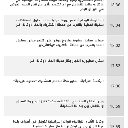
جاهزية عالية للتعامل مع أي تهديد يأتي من قبل العدو الحوثي
18:36
في البر أو البحر
المقاومة الوطنية تدمر زورقاً حوثياً مفخخاً حاول استهداف
سفينة نفطية بالقرب من محطة الكهرباء بالمخا #وكالة_خبر
18:04
مصادر محلية: سقوط صاروخ حوثي على هنجر مدني بساحل
المخا بالقرب من محطة الكهرباء #وكالة_خبر
18:02
سكان محليون: انفجار يهز مدينة المخا #وكالة_خبر
17:52
الرئاسة التركية: اتفاق مكة للدفاع المشترك "خطوة تاريخية"
17:06
وزير الدفاع السعودي: "اتفاقية مكة" تعزز الردع والتنسيق
والتكامل بين بلداننا الشقيقة
16:59
وكالة الأنباء اللبنانية: قوات إسرائيلية تتوغل في أطراف بلدة
عيتا الجبل جنوبي لبنان تزامنا مع عمليات تمشيط
15:59