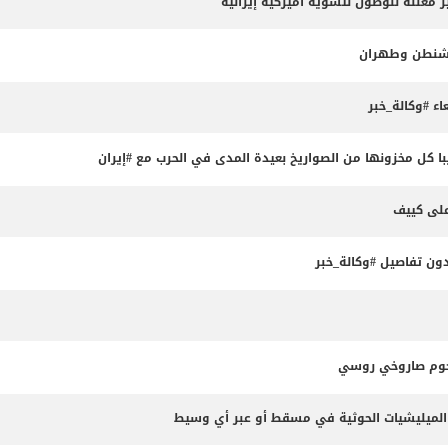
 معلنة للوصول لتسوية أميركية إيرانية
واشنطن وطهران
ء #وكالة_خبر
 كل مخزونها من الصواريخ بعيدة المدى في الحرب مع #إيران
ون تفاصيل #وكالة_خبر
جوم صاروخي روسي
الميليشيات الحوثية في مسقط أو عبر أي وسيط