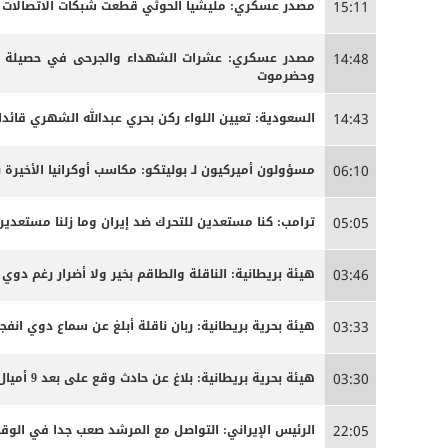
مصدر عسكري: مليشيا الحوثي قطعت شبكات الاتصالات الخ
15:11
مصدر عسكري: عشرات الشهداء والجرحى ‏في حصيلة أو
14:48
وحضرموت
السعودية: تعيين اللواء ركن بحري عبدالله الشهري قائدا
14:43
مسؤولون أميركيون لـ بوليتكو: مكاسب أوكرانيا الأخيرة 
06:10
ترامب: كنا مستعدين للتحرك ضد إيران وما زلنا مستعدين
05:05
هيئة بريطانية: الناقلة والطاقم بخير ولا أضرار رغم دوي ا
03:46
هيئة بحرية بريطانية: ربان ناقلة أبلغ عن سماع دوي انفج
03:33
هيئة بحرية بريطانية: بلاغ عن حادث وقع على بعد 9 أميال بحرية جنوب شرق كمزار في سلطنة عمان
03:30
الرئيس الإيراني: التواصل مع المرشد صعب جدا في الوق
22:05