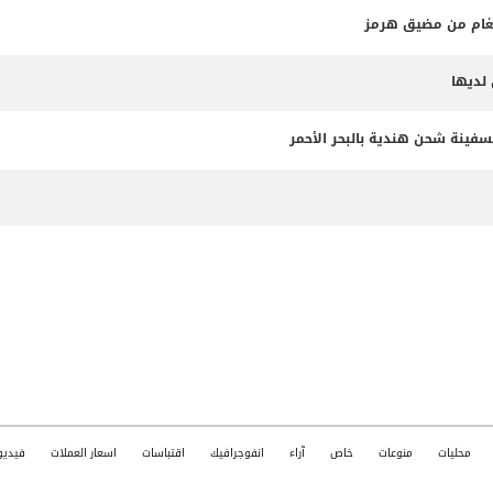
لألغام من مضيق هرمز
لديها
سفينة شحن هندية بالبحر الأحمر
محليات
منوعات
خاص
آراء
انفوجرافيك
اقتباسات
اسعار العملات
فيديو