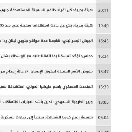
هيئة بحرية: كل أفراد طاقم السفينة المستهدفة جنوب
20:11
هيئة بحرية: بلاغ عن حادث استهداف سفينة على بعد 95 ميلا جنوب شرق عدن
19:40
الجيش الإسرائيلي: هاجمنا عدة مواقع جنوبي لبنان ردا ع
16:45
حماس: نؤكد تمسكنا بما اتفقنا عليه مع الوسطاء بشأن
16:34
مفوض الأمم المتحدة لحقوق الإنسان: 27 حالة إعدام في إيران مرتبطة بالاحتجاجات التي شهدتها البلاد مطلع العام
13:47
المتحدث العسكري باسم مليشيا الحوثي: استهدفنا سفينة
13:39
وزير الخارجية السعودي: ندين بأشد العبارات الانتهاكات ا
13:06
شقيقة زعيم كوريا الشمالية: سنلجأ إلى خيارات عسكرية 
06:04