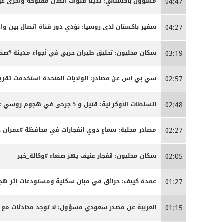
مسؤول باكستاني: لدينا قنوات اتصال مفتوحة وأخرى غير
04:47
سفير باكستان لدى روسيا: نؤدي دور قناة اتصال بين 
04:27
سكان محليون: تحليق طيران حربي في أجواء مدينة #صنعا
03:19
سي بي إس عن مصادر: الولايات المتحدة استخدمت تقريبا
02:57
السلطات الأوكرانية: قتيل و 5 جرحى في هجوم روسي على كييف
02:48
مصادر محلية: سماع دوي انفجارات في محافظة #عمران د
02:27
سكان محليون: انفجار عنيف يهز صنعاء #وكالة_خبر
02:05
عمدة كييف: حرائق في مبان سكنية ومستودعات إثر ه
01:27
العربية عن مصدر سعودي مسؤول: لا توجد محادثات مع 
01:15