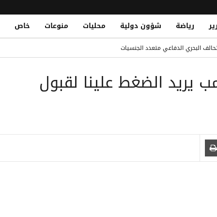
ير
رياضة
شؤون دولية
محليات
منوعات
خاص
 مسؤولين في المالية والتخطيط والخدمة المدنية والشؤون الاجتماعية
لتحالف البحري الدفاعي متعدد الجنسيات
 يريد الضغط علينا لقبول
Houthi Militias Attack Emergency Forces
ت قوات الطوارىء رداً على نجاحات أمنية