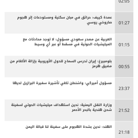
02:05
عمدة كييف: حرائق في مبان سكنية ومستودعات إثر هجوم
صاروخي روسي
01:27
العربية عن مصدر سعودي مسؤول: لا توجد محادثات مع
الميليشيات الحوثية في مسقط أو عبر أي وسيط
01:15
بلومبيرغ: إيران تدرس السماح للدول الأوروبية بإزالة الألغام من
مضيق هرمز
00:55
مسؤول أميركي: واشنطن تلغي تأشيرة سفيرة البرازيل لديها
23:37
وزارة النقل اليمنية: ندين استهداف ميليشيات الحوثي لسفينة
شحن هندية بالبحر الأحمر
21:52
الهند: ندين بشدة الهجوم على سفينة لنا قبالة اليمن
21:18