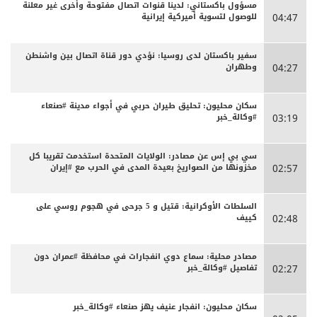
مسؤول باكستاني: لدينا قنوات اتصال مفتوحة وأخرى غير معلنة
للوصول لتسوية أميركية إيرانية
04:47
سفير باكستان لدى روسيا: نؤدي دور قناة اتصال بين واشنطن
وطهران
04:27
سكان محليون: تحليق طيران حربي في أجواء مدينة #صنعاء
#وكالة_خبر
03:19
سي بي إس عن مصادر: الولايات المتحدة استخدمت تقريبا كل
مخزونها من الصواريخ بعيدة المدى في الحرب مع #إيران
02:57
السلطات الأوكرانية: قتيل و 5 جرحى في هجوم روسي على
كييف
02:48
مصادر محلية: سماع دوي انفجارات في محافظة #عمران دون
تفاصيل #وكالة_خبر
02:27
سكان محليون: انفجار عنيف يهز صنعاء #وكالة_خبر