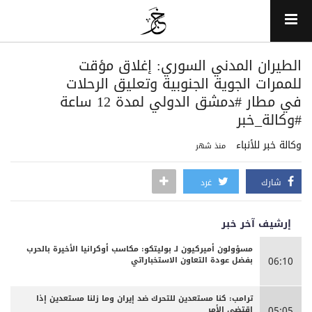
الطيران المدني السوري: إغلاق مؤقت
للممرات الجوية الجنوبية وتعليق الرحلات
في مطار ‎#دمشق الدولي لمدة 12 ساعة
#وكالة_خبر
وكالة خبر للأنباء
منذ شهر
شارك
غرد
إرشيف آخر خبر
مسؤولون أميركيون لـ بوليتكو: مكاسب أوكرانيا الأخيرة بالحرب
بفضل عودة التعاون الاستخباراتي
06:10
ترامب: كنا مستعدين للتحرك ضد إيران وما زلنا مستعدين إذا
اقتضى الأمر
05:05