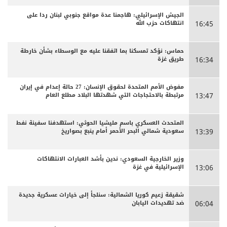
الجيش الإسرائيلي: هاجمنا عدة مواقع جنوبي لبنان ردا على
انتهاكات حزب الله
16:45
حماس: نؤكد تمسكنا بما اتفقنا عليه مع الوسطاء بشأن خارطة
طريق غزة
16:34
مفوض الأمم المتحدة لحقوق الإنسان: 27 حالة إعدام في إيران
مرتبطة بالاحتجاجات التي شهدتها البلاد مطلع العام
13:47
المتحدث العسكري باسم مليشيا الحوثي: استهدفنا سفينة نفط
سعودية شمالي البحر الأحمر أمام ينبع بصواريخ
13:39
وزير الخارجية السعودي: ندين بأشد العبارات الانتهاكات
الإسرائيلية في غزة
13:06
شقيقة زعيم كوريا الشمالية: سنلجأ إلى خيارات عسكرية جديدة
ضد تهديدات اليابان
06:04