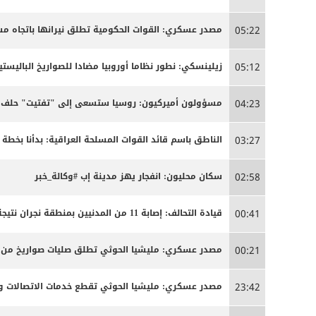
مصدر عسكري: القوات الحكومية تطلق نيرانها باتجاه 
05:22
زيلينسكي: نطور نظاما أوروبيا مضادا للصواريخ الباليستية
05:12
مسؤولون أميركيون: روسيا ستسعى إلى "تفتيت" حلف ال
04:23
الناطق باسم قائد القوات المسلحة العراقية: بدأنا بخ
03:27
سكان محليون: انفجار يهز مدينة إب #وكالة_خبر
02:58
قيادة التحالف: إصابة 11 من المدنيين بمنطقة نجران نتيجة اعتداءات إرهابية حوثية
00:41
مصدر عسكري: مليشيا الحوثي تطلق صليات صواريخ من من
00:21
مصدر عسكري: مليشيا الحوثي تقطع خدمات الاتصالات وا
23:42