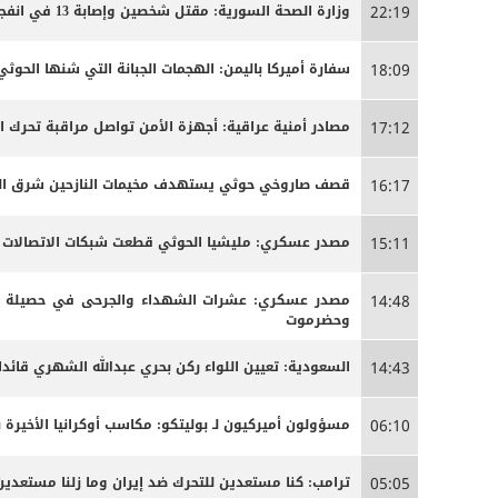
وزارة الصحة السورية: مقتل شخصين وإصابة 13 في انفجار مركبة بمدينة جرمانا قرب دمشق
22:19
سفارة أميركا باليمن: الهجمات الجبانة التي شنها الحو
18:09
مصادر أمنية عراقية: أجهزة الأمن تواصل مراقبة تحرك 
17:12
قصف صاروخي حوثي يستهدف مخيمات النازحين شرق الج
16:17
مصدر عسكري: مليشيا الحوثي قطعت شبكات الاتصالات الخ
15:11
مصدر عسكري: عشرات الشهداء والجرحى ‏في حصيلة أو
14:48
وحضرموت
السعودية: تعيين اللواء ركن بحري عبدالله الشهري قائدا
14:43
مسؤولون أميركيون لـ بوليتكو: مكاسب أوكرانيا الأخيرة 
06:10
ترامب: كنا مستعدين للتحرك ضد إيران وما زلنا مستعدين
05:05