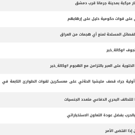
ثي على قوات حكومية دليل على إرهابهم
الفصائل المسلحة لمنع أي هجمات من العراق
وف #وكالة_خبر
لوية على العبر بالتزامن مع الهجوم #وكالة_خبر
لية جراء قصف مليشيا الحةثي على معسكرين لقوات الطوارئ التابعة في م
 للتحالف البحري الدفاعي متعدد الجنسيات
بالحرب بفضل عودة التعاون الاستخباراتي
 إذا اقتضى الأمر