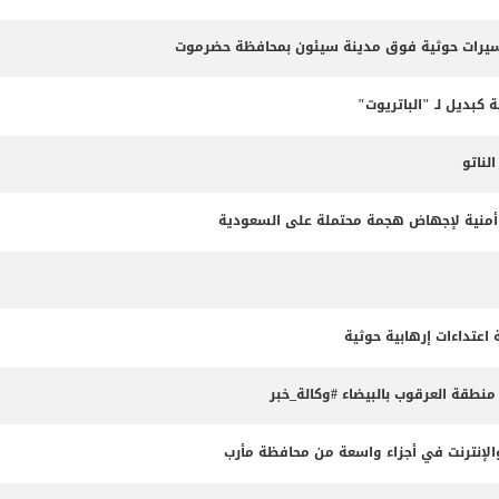
مسيرات حوثية فوق مدينة سيئون بمحافظة حضرموت
 كبديل لـ "الباتريوت"
ناتو
طة أمنية لإجهاض هجمة محتملة على السعودية
طقة العرقوب بالبيضاء #وكالة_خبر
لإنترنت في أجزاء واسعة من محافظة مأرب