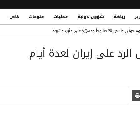
ير
رياضة
شؤون دولية
محليات
منوعات
خاص
ة حوثية لاستهداف سفينة نفطية بزورق مفخخ قبالة المخا
خاً ومسيّرة على مأرب وشبوة
دف محيط مدرسة في الضالع ويُلحق أضراراً بمنازل
الرد على إيران لعدة أيام
ا سراي بقميص صلاح: "لسنا أعداء"
لتاريخي في البيضاء
 حوثي استهدف مخيمات جو النسيم والميل