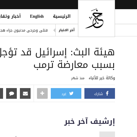
الرئيسية
English
أخبار وتقار
المقاومة الوطنية تحبط محاول
آخر الاخبار
قتلى وجرحى مدنيون جراء هجوم حوثي واسع بـ20 صارو
قصف بطائرة مسيرة حوثية يسته
هيئة البث: إسرائيل قد تؤجل 
طرابزون سبور يدعم مشجع جالات
الحوثيون يفجرون حصن المعلا ا
بسبب معارضة ترمب
مأرب.. إصابة نازحين في قصف
وكالة خبر للأنباء
منذ شهر
شارك
غرد
إرشيف آخر خبر