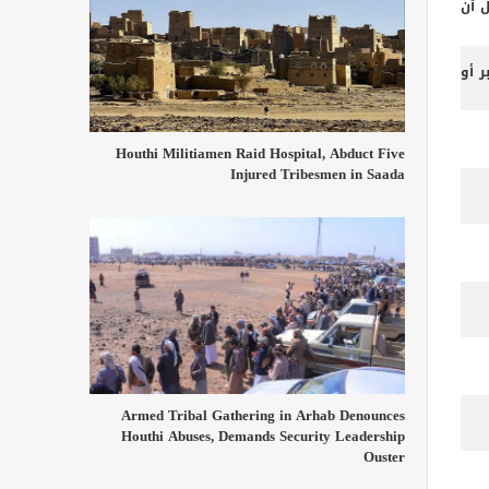
ل أن
 أو
Houthi Militiamen Raid Hospital, Abduct Five
Injured Tribesmen in Saada
Armed Tribal Gathering in Arhab Denounces
Houthi Abuses, Demands Security Leadership
Ouster