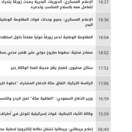
الإعلام العسكري: الدوريات البحرية رصدت زورقًا يتحرك
18:37
تتعامل معه بالسلاح المناسب وتدمره
الإعلام العسكري: جميع وحدات قوات المقاومة الوطنية
18:36
البحر
المقاومة الوطنية تدمر زورقاً حوثياً مفخخاً حاول استه
18:04
مصادر محلية: سقوط صاروخ حوثي على هنجر مدني بساحل 
18:02
سكان محليون: انفجار يهز مدينة المخا #وكالة_خبر
17:52
الرئاسة التركية: اتفاق مكة للدفاع المشترك "خطوة تاري
17:06
وزير الدفاع السعودي: "اتفاقية مكة" تعزز الردع والتنسي
16:59
وكالة الأنباء اللبنانية: قوات إسرائيلية تتوغل في أطراف
15:59
إعلام بريطاني: بريطانيا تشغل نظاما إلكترونيا لحماية م
06:49