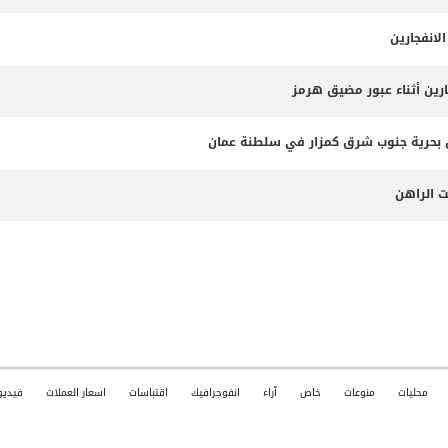
لانفجارين
ارين أثناء عبور مضيق هرمز
ت الراهن
محليات
منوعات
خاص
آراء
انفوجرافيك
اقتباسات
اسعار العملات
فيديو