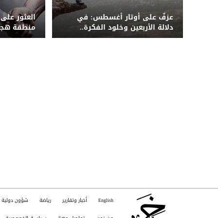
عزفٌ على أوتار أغسطس: في
العثور على
دلالة الأربعين وخلود الفكرة..
منطقة هجد
"المؤتمر" حادي الميثاق ورافعة
الدولة
English
أخبار وتقارير
رياضة
شؤون دولية