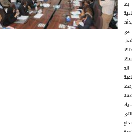
بما
دية
بدأت
ب في
شغل
تها
سها
انه
عية
هما
صفه
ريك
لتي
داع