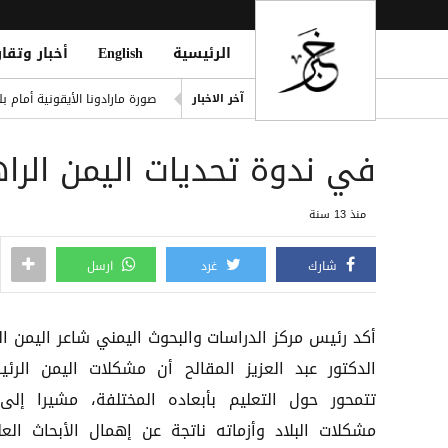
الرئيسية
English
أخبار وتقار
يوفنتوس يقترب من ضم زيركز
صورة مارادونا الأيقونية أمام 
آخر الاخبار
الدوري التركي يشعل الميركاتو 
في ندوة تحديات اليمن الراه
 in Strait of Hormuz; Crew Safe
انفجاران قرب ناقلة في مضيق ه
منذ 13 سنة
خطة حوثية تحت يافطة الدمج لإلغاء 
شارك
غرد
ارسل
أكد رئيس مركز الدراسات والبحوث اليمني شاعر اليمن الك
الدكتور عبد العزيز المقالح أن مشكلات اليمن الرئي
تتمحور حول التعليم بأبعاده المختلفة، مشيرا إلى
مشكلات البلاد وأزماته ناتجة عن إهمال الأبحاث العل