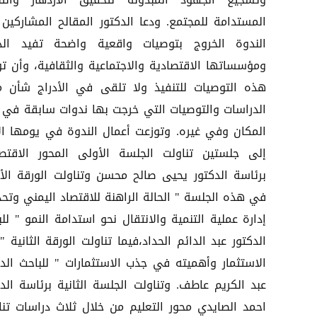
وتشجيع الجهود المبذولة لتحقيق الازدهار والتن
المستدامة للمجتمع. ودعا الدكتور المقالح المشاركين
الندوة الخروج بتوصيات واقعية واضحة تفيد الد
ومؤسساتها الاقتصادية والاجتماعية والثقافية، وأن ت
هذه التوصيات للتنفيذ ولا تلقى في الأدراج شأن م
الدراسات والتوصيات التي خرجت بها ندوات سابقة في 
المكان وفي غيره. وتوزعت أعمال الندوة في يومها ال
إلى جلستين تناولت الجلسة الأولى المحور الاقتص
برئاسة الدكتور يحيى صالح محسن وتناولت الورقة الأ
في هذه الجلسة " الحالة الراهنة للاقتصاد اليمني وتحد
إدارة عملية التنمية والانتقال نحو استدامة النمو " لل
الدكتور عبد الدائم الحداد،فيما تناولت الورقة الثانية "
الاستثمار وأهميته في جذب الاستثمارات " للباحث الدك
عبد الكريم عاطف. وتناولت الجلسة الثانية برئاسة الدك
احمد الصايدي محور التعليم من خلال ثلاث دراسات تنا