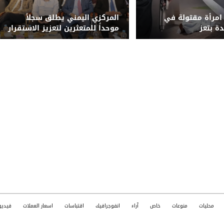
 امرأة مقتولة في
المركزي اليمني يطلق سجلاً
ة بتعز
موحداً للمتعثرين لتعزيز الاستقرار
المالي والحد من المخاطر
الائتمانية
محليات
منوعات
خاص
آراء
انفوجرافيك
اقتباسات
اسعار العملات
فيديو