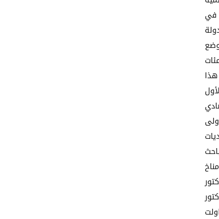
مية
 في
ولة
وضع
ئات
هذا
أول
ادي
ولى
يات
باحث
مناخ
تور
تور
ولت