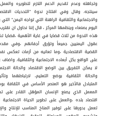
وتجاهله وعدم تقديم الدعم اللازم لتطويره والعمل 
سينتجه. وقال وفي افتتاح ندوة "التحديات الاقتصا
والاجتماعية والثقافية الراهنة التي تواجه اليمن" التي 
اليوم بصنعاء وينظمها المركز ، قال إننا نحاول ان نقتر
هذه الندوة من ثلاث قضايا في غاية الأهمية ،قضايا ت
عقول اليمنيين جميعاً وتؤرق أجفانهم ،وفي مقدم
القضية الاقتصادية ،وما تعانيه من أزمات تعكس نف
على الواقع بكل أبعاده الاجتماعية والثقافية. واضاف : 
لا يمكن التفريق بين الوضع الاقتصاد والحالة الاجتما
والحالة الثقافية بوضع التعليم، لارتباطهما وتأثر
المتبادل فالأخير هو العنصر الأساس في الثقافة بو
المعمل الذي يصنع الإنسان المؤهل القادر على تح
اقتصاد بلده ،والعمل على تطوير الحياة الاجتماعية ا
تعمل بدورها على توفير المناخ المناسب للإنتاج والإب