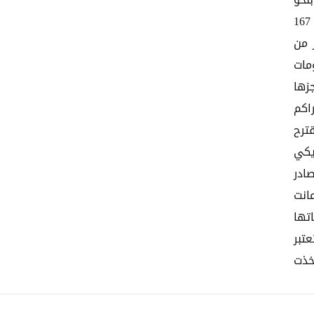
نحو
36 مليار و307 مليون و174 ألف ريال يمني مايعادل 167
صادر من
مات
زها
اكم
ترح
يكي
ادر
انت
دماتها
حتى العام 2014 . وتعتبر
خذت