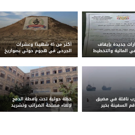
ارات جديدة بإيقاف
أكثر من 45 شهيدًا وعشرات
 المالية والتخطيط
الجرحى في هجوم حوثي بصواريخ
مدنية والشؤون
باليستية ومسيّرات على معسكر
لقوات الطوارئ شرق مأرب
رب ناقلة في مضيق
خطة حوثية تحت يافطة الدمج
قم السفينة بخير
لإلغاء مصلحة الضرائب وتشريد
أكثر من 7 آلاف موظف