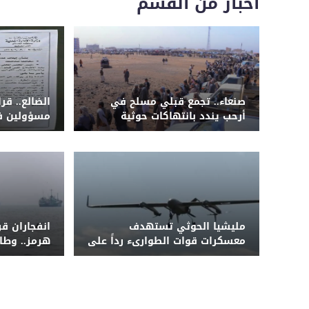
اخبار من القسم
صنعاء.. تجمع قبلي مسلح في
الضالع.. قر
أرحب يندد بانتهاكات حوثية
مسؤولين في
ويطالب بإقالة قيادة الأمن
والخدمة ال
الاجتماعية
مليشيا الحوثي تستهدف
انفجاران ق
معسكرات قوات الطوارىء رداً على
هرمز.. وطا
نجاحات أمنية