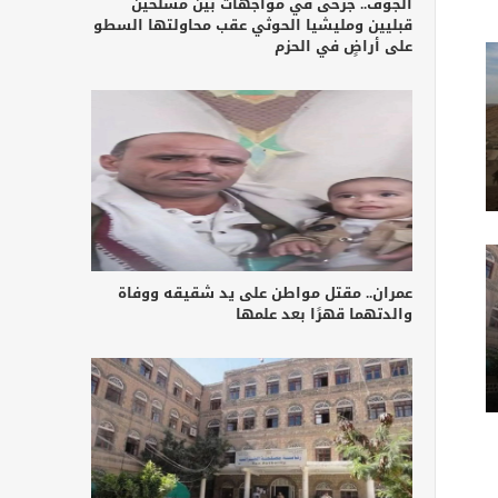
الجوف.. جرحى في مواجهات بين مسلحين
قبليين ومليشيا الحوثي عقب محاولتها السطو
على أراضٍ في الحزم
عمران.. مقتل مواطن على يد شقيقه ووفاة
والدتهما قهرًا بعد علمها