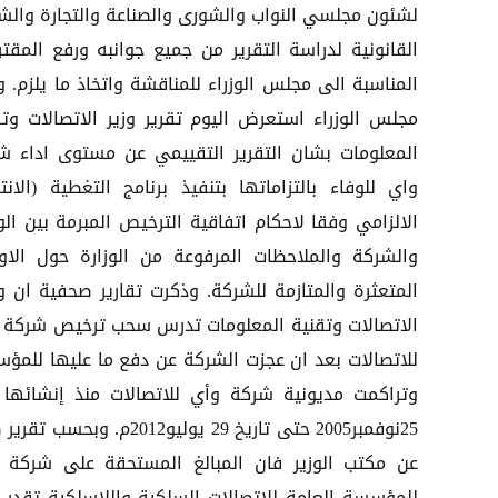
لشئون مجلسي النواب والشورى والصناعة والتجارة والش
القانونية لدراسة التقرير من جميع جوانبه ورفع المقتر
المناسبة الى مجلس الوزراء للمناقشة واتخاذ ما يلزم. و
مجلس الوزراء استعرض اليوم تقرير وزير الاتصالات وتق
المعلومات بشان التقرير التقييمي عن مستوى اداء ش
واي للوفاء بالتزاماتها بتنفيذ برنامج التغطية (الانتش
الالزامي وفقا لاحكام اتفاقية الترخيص المبرمة بين الو
والشركة والملاحظات المرفوعة من الوزارة حول الاو
المتعثرة والمتازمة للشركة. وذكرت تقارير صحفية ان وز
الاتصالات وتقنية المعلومات تدرس سحب ترخيص شركة 
للاتصالات بعد ان عجزت الشركة عن دفع ما عليها للمؤ
وتراكمت مديونية شركة وأي للاتصالات منذ إنشائها
25نوفمبر2005 حتى تاريخ 29 يوليو2012م. وبحسب 
عن مكتب الوزير فان المبالغ المستحقة على شركة 