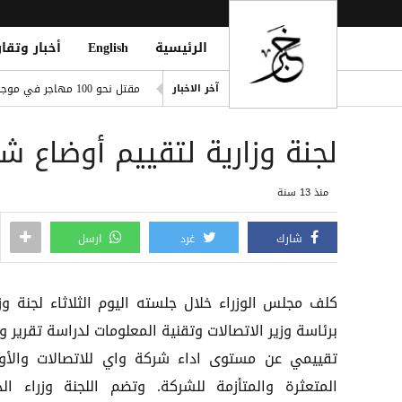
الرئيسية
English
أخبار وتقار
ريال مدريد يضم ديوماندي رسميًا حتى 2033 بص
مقتل نحو 100 مهاجر في موجة عبور جماعي إلى سبتة وسط أزمة إنسانية وأمنية
آخر الاخبار
صنعاء.. تجمع قبلي مسلح في أر
لجنة وزارية لتقييم أوضاع ش
الضالع.. قرارات جديدة بإيقاف
الدفاع السعودية تعيّن قائداً ل
منذ 13 سنة
أكثر من 45 شهيدًا وعشرات الجرحى في هجوم حوثي بصواريخ باليستية ومسيّرات على معسكر لقوات الطوارئ شرق مأرب
شارك
غرد
ارسل
كلف مجلس الوزراء خلال جلسته اليوم الثلاثاء لجنة وزا
برئاسة وزير الاتصالات وتقنية المعلومات لدراسة تقرير و
تقييمي عن مستوى اداء شركة واي للاتصالات والأو
المتعثرة والمتأزمة للشركة. وتضم اللجنة وزراء الد