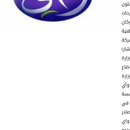
ئون
حات
كان
نية
ركة
ار)
زارة
ضاع
ارة
وأي
سسة
 في
تقرير صادر
واي