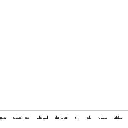
محليات
منوعات
خاص
آراء
انفوجرافيك
اقتباسات
اسعار العملات
فيديو