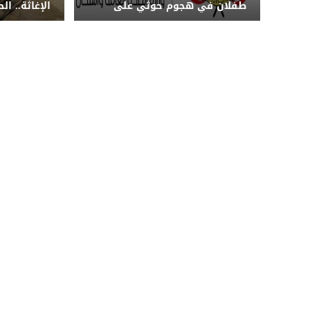
طفلان في هجوم حوثي على
الإغاثة.. ا
المخا والخوخة طال المستشفى
الإنسانية ف
السعودي الميداني
قتامة