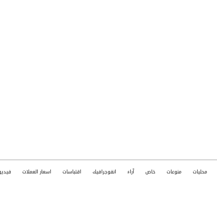
محليات
منوعات
خاص
آراء
انفوجرافيك
اقتباسات
اسعار العملات
فيديو