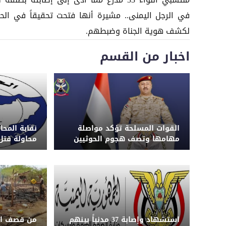
منتسبي اللواء 33 مدرع مما أدى إلى إصابته بطلقة 
في الرجل اليمنى.. مشيرة أنها فتحت تحقيقاً في الحا
لكشف هوية الجناة وضبطهم.
اخبار من القسم
القوات المسلحة تؤكد مواصلة
نقابة المحا
مهامها وتصف هجوم الحوثيين
محاولة قتل
على المخا اعتداءً على الدولة
عمران وتطا
استشهاد وإصابة 37 مدنياً بينهم
من قصف ال