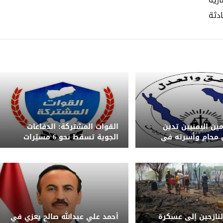
نارية
دثة
مين اليمنيين تدين
القوات المشتركة: الدفاعات
 محامٍ وأسرته في
الجوية تسقط نحو 6 مسيّرات
لب بضبط المتورطين
حوثية خلال هجوم جديد على ميناء
المخا
نازحين إلى عسكرة
أحمد علي عبدالله صالح يعزي في