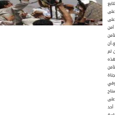
ابع
على
على
أمن
أمن
،أن
ن لم
هذه
أمن
ناة
وفي
ناح
على
ر ثابت قائد -20 عاماً- أحد