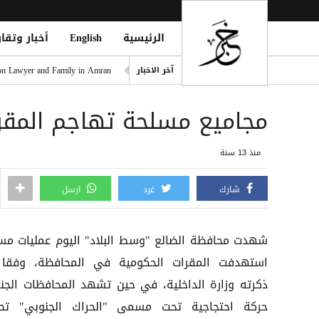
الرئيسية
English
أخبار وتقار
القوات المسلحة تؤكد مواصلة م
آخر الاخبار
on Lawyer and Family in Amran
مانشستر سيتي يطلب تومي مار
مجاميع مسلحة تهاجم المقر
ترامب يراهن على الضغط الاقت
نقابة المحامين اليمنيين تدين
منذ 13 سنة
القوات المشتركة: الدفاعات الجوية تسقط نحو 6 مسيّرات حوثية خ
شارك
غرد
ارسل
شهدت محافظة الضالع "وسط البلاد" اليوم عمليات مس
استهدفت المقرات الحكومية في المحافظة، وفقا 
ذكرته وزارة الداخلية، في حين تشهد المحافظات الجنو
حركة احتجاجية تحت مسمى "الحراك الجنوبي" تط