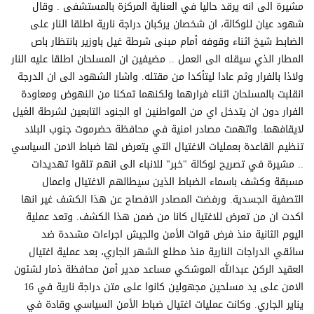
مشيرة الى انه يرقد حاليا في العناية المركزة بالمستشفى . وقال
شهود عيان للوكالة، ان شخصان يركبان دراجة نارية اطلقا النار على
الضابط شيخ اثناء وقوفه أمام مبنى شرطة غيل باوزير بانتظار باص
المطار الذي سيقله الى العمل .. مضيفين ان المسلحان اطلقا عليه النار
ولاذا بالفرار وثم عادا ليتأكدا من مقتله. واشار الشهود الى ان الدرجة
انقلبت بالمسلحان اثناء فرارهما ولكنهما تمكنا من النهوض ومعاودة
الفرار دون ان يتدخل اي من المواطنين او الجنود التابعين لشرطة الغيل
لايقافهما. واتهمت مصادر امنية في محافظة حضرموت جنوب البلاد
تنظيم القاعدة بعمليات الاغتيال التي يتعرض لها ضباط الامن السياسي
.. مشيرة في تصريح لوكالة "خبر" للانباء الى انهم تلقوا تهديدات
مسبقة وكشف باسماء الضباط الذين سيطالهم الاغتيال واعمال
التصفية الجسدية. ورفضت المصادر الافصاح عن هذا الكشف غير انها
اكدت ان من تعرض للاغتيال كانا من ضمن هذا الكشف. وتعد عملية
اليوم الثانية منذ فرض قوات الأمن والجيش اجراءات مشددة ضد
سائقي الدراجات النارية منذ مطلع الشهر الجاري، بعد عملية اغتيال
العقيد الركن عبدالله الموشكي مساعد مدير أمن محافظة ذمار لشئون
الامن على يد مسلحين مجهولين كانوا على متن دراجة نارية في 16
يناير الجاري. وكانت عمليات اغتيال ضباط الأمن السياسي وقادة في