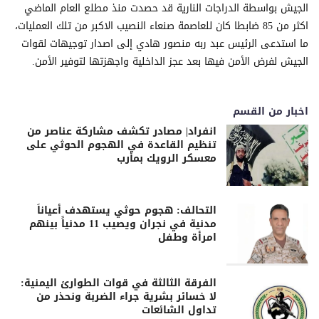
الجيش بواسطة الدراجات النارية قد حصدت منذ مطلع العام الماضي
اكثر من 85 ضابطا كان للعاصمة صنعاء النصيب الاكبر من تلك العمليات،
ما استدعى الرئيس عبد ربه منصور هادي إلى اصدار توجيهات لقوات
الجيش لفرض الأمن فيها بعد عجز الداخلية واجهزتها لتوفير الأمن.
اخبار من القسم
انفراد| مصادر تكشف مشاركة عناصر من
تنظيم القاعدة في الهجوم الحوثي على
معسكر الرويك بمأرب
التحالف: هجوم حوثي يستهدف أعياناً
مدنية في نجران ويصيب 11 مدنياً بينهم
امرأة وطفل
الفرقة الثالثة في قوات الطوارئ اليمنية:
لا خسائر بشرية جراء الضربة ونحذر من
تداول الشائعات