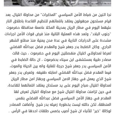
نجا اثنين من ضباط الأمن السياسي "المخابرات" من محاولة اغتيال، بعد
قيام مسلحون مجهولون يعتقد بانتمائهم لتنظيم القاعدة باطلاق النار
عليهما اليوم في مطار الريان بمدينة المكلا عاصمة محافظة حضرموت
"جنوب البلاد"، وتعد هذه العملية الثانية منذ فرض قوات الأمن اجراءات
مشددة على الدراجات النارية في عدة مدن يمنية منذ مطلع الشهر
الجاري. وكان الضابط بدر جعفر شيخ والمقدم فضل عبدالله الفضلي
تعرضا لمحاولتي اغتيال منفصلتين اليوم في حضرموت ، حيث قالت
مصادر طبية بمستشفى ابن سيناء بحضرموت ، ان حالة الضابط في
الأمن السياسي بدر جعفر شيخ حرجة للغاية وانه بين الحياة والموت،
فيما المقدم فضل عبدالله الفضلي اصابته طفيفه. وتعرض بدر جعفر
شيخ الذي يعمل في جهاز الامن السياسي وجهاز امن مطار الريان
لمحاولة اغتيال صباح اليوم على يد مسلحان يعتقد انتمائهما للقاعدة،
في حين تزامنت محاولة اغتيال شيخ مع محاولة اغتيال تعرض لها
المقدم في جهاز الأمن السياسي فضل عبدالله الفضلي بنفس
المنطقة، لكن حالته ليست بخطورة زميله بدر شيخ. وأضافت المصادر
لوكالة "خبر" للأنباء ان شيخ أصيب بخمس طلقات احدها في الرأس ..