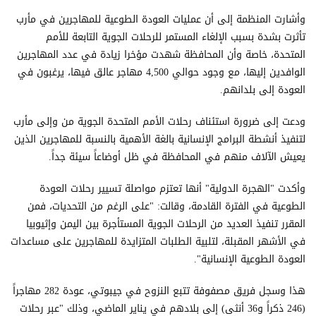
وأشارت المنظمة إلى أن عمليات العودة الطوعية للمهاجرين في مأرب
تأثرت بشدة بسبب الإلغاء المستمر للرحلات الجوية التابعة للأمم
المتحدة، خاصة وأن المحافظة شهدت مؤخرا زيادة في عدد المهاجرين
الوافدين إليها، مع وجود حوالي 4,500 مهاجر عالق فيها، يرغبون في
العودة إلى بلدانهم.
ودعت إلى ضرورة استئناف رحلات الأمم المتحدة الجوية من وإلى مأرب
لتنفيذ أنشطة البرامج الإنسانية بالغة الأهمية بالنسبة للمهاجرين الذين
يعيش الآلاف منهم في المحافظة في ظل أوضاعاً سيئة جداً.
وأكدت "الهجرة الدولية" أنها تعتزم مواصلة تسيير رحلات العودة
الطوعية في الفترة القادمة، وقالت: "على الرغم من التحديات، فمن
المقرر تنفيذ العديد من الرحلات الجوية المستأجرة بين اليمن وإثيوبيا
في الأشهر المقبلة، لتلبية الطلبات المتزايدة للمهاجرين على مساعدات
العودة الطوعية الإنسانية".
هذا وسجل فريق مصفوفة تتبع النزوح في جيبوتي، عودة 282 مهاجراً
(246 ذكراً و36 أنثى) إلى بلادهم في يناير الماضي، وذلك "عبر رحلات