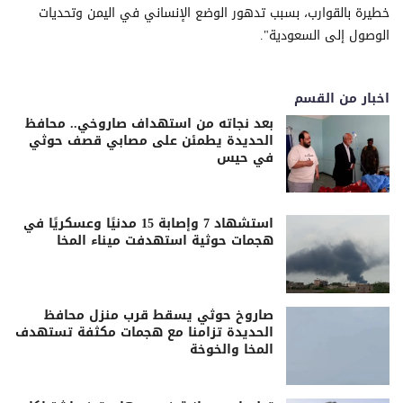
خطيرة بالقوارب، بسبب تدهور الوضع الإنساني في اليمن وتحديات
الوصول إلى السعودية".
اخبار من القسم
بعد نجاته من استهداف صاروخي.. محافظ
الحديدة يطمئن على مصابي قصف حوثي
في حيس
استشهاد 7 وإصابة 15 مدنيًا وعسكريًا في
هجمات حوثية استهدفت ميناء المخا
صاروخ حوثي يسقط قرب منزل محافظ
الحديدة تزامنا مع هجمات مكثفة تستهدف
المخا والخوخة