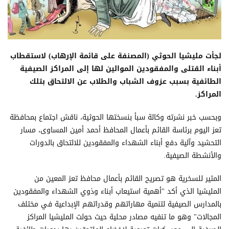
لجأت مليشيا الحوثي (المصنفة على قائمة الإرهاب) لاستقطاب
أبناء القتلى والمفقودين الموالين لها إلى المراكز الصيفية
الطائفية بسبب عزوف الشباب والطلاب عن الالتحاق بتلك
المراكز.
وبحسب خبر نشرته وكالة سبأ بنسختها الحوثية، ناقش اجتماع بمحافظة
تعز اليوم برئاسة القائم بأعمال المحافظ أحمد أمين المساوى، مسار
التحشيد وآلية دفع أبناء الشهداء والمفقودين للالتحاق بالدورات
والأنشطة الصيفية.
المثير للسخرية هو تصريح القائم بأعمال محافظ تعز المعين من
المليشيا الذي أكد "أهمية استيعاب أبناء وذوي الشهداء والمفقودين
بالمدارس الصيفية لتنمية مهاراتهم وقدراتهم الإبداعية في مختلف
المجالات" وهو ما تنفيه مصادر محلية حيث حولت المليشيا المراكز