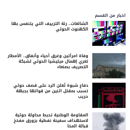
اخبار من القسم
الشائعات.. رئة التزييف التي يتنفس بها
الكهنوت الحوثي
وفاة امرأتين وغرق أحياء وأنفاق.. الأمطار
تعري إهمال ميليشيا الحوثي لشبكة
التصريف بصنعاء
دفاع شبوة تُعلن الرد على قصف حوثي
تسبب بمقتل اثنين من قواتها بجبهة
حريب
المقاومة الوطنية تحبط محاولة حوثية
لاستهداف سفينة نفطية بزورق مفخخ
قبالة المخا