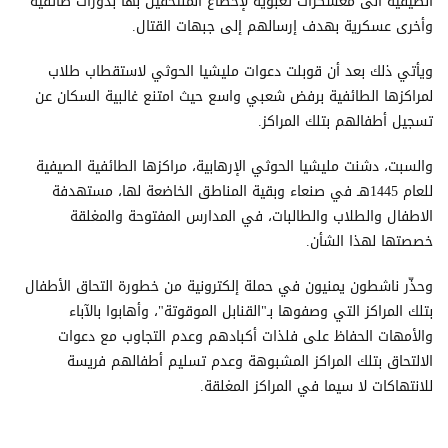
الصيفية الى معسكرات تعبوية لإخضاع الملتحقين بها بدورات طائفية
وأخرى عسكرية بهدف إرسالهم إلى جبهات القتال.
ويأتي ذلك بعد أن قوبلت دعوات مليشيا الحوثي لاستقطاب طلاب
لمراكزها الطائفية برفض شعبي واسع حيث امتنع غالبية السكان عن
تسجيل أطفالهم بتلك المراكز.
والسبت، دشنت مليشيا الحوثي الإرهابية، مراكزها الطائفية الصيفية
للعام 1445هـ في صنعاء وبقية المناطق الخاضعة لها، مستهدفة
الاطفال والطلاب والطالبات، في المدارس المفتوحة والمغلقة
خصصتها لهذا الشأن.
وحذّر ناشطون يمنيون في حملة إلكترونية من خطورة التحاق الأطفال
بتلك المراكز التي وصفوها بـ"القنابل الموقوتة"، وأهابوا بالآباء
والأمهات الحفاظ على فلذات أكبادهم وعدم التجاوب مع دعوات
الالتحاق بتلك المراكز المشبوهة وعدم تسليم أطفالهم فريسة
للانتهاكات لا سيما في المراكز المغلقة.