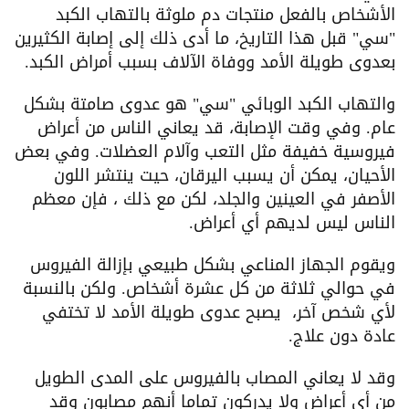
الأشخاص بالفعل منتجات دم ملوثة بالتهاب الكبد
"سي" قبل هذا التاريخ، ما أدى ذلك إلى إصابة الكثيرين
بعدوى طويلة الأمد ووفاة الآلاف بسبب أمراض الكبد.
والتهاب الكبد الوبائي "سي" هو عدوى صامتة بشكل
عام. وفي وقت الإصابة، قد يعاني الناس من أعراض
فيروسية خفيفة مثل التعب وآلام العضلات. وفي بعض
الأحيان، يمكن أن يسبب اليرقان، حيت ينتشر اللون
الأصفر في العينين والجلد، لكن مع ذلك ، فإن معظم
الناس ليس لديهم أي أعراض.
ويقوم الجهاز المناعي بشكل طبيعي بإزالة الفيروس
في حوالي ثلاثة من كل عشرة أشخاص. ولكن بالنسبة
لأي شخص آخر، يصبح عدوى طويلة الأمد لا تختفي
عادة دون علاج.
وقد لا يعاني المصاب بالفيروس على المدى الطويل
من أي أعراض ولا يدركون تماما أنهم مصابون وقد