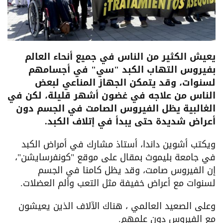
يعيش الكثير من الناس في جميع أنحاء العالم
بفيروس التهاب الكبد "سي" في أجسامهم
لسنوات، وقد يتمكن الجهاز المناعي لبعض
الناس من علاجه في غضون أشهر قليلة، لكن في
الغالبية يظل الفيروس الصامت في الجسم دون
أعراض شديدة حتى يبدأ في إتلاف الكبد.
ويكتب أشوين داندا، أستاذ مشارك في أمراض الكبد
في جامعة بليموث بمقال على موقع "كونفرسايشن"،
إن الفيروس صامت، وقد يظل كامنا في الجسم
لسنوات مع أعراض خفيفة مثل التعب وألم العضلات.
وعلى الصعيد العالمي ، هناك الآلاف الذين يعيشون
مع الفيروس دون علمهم.