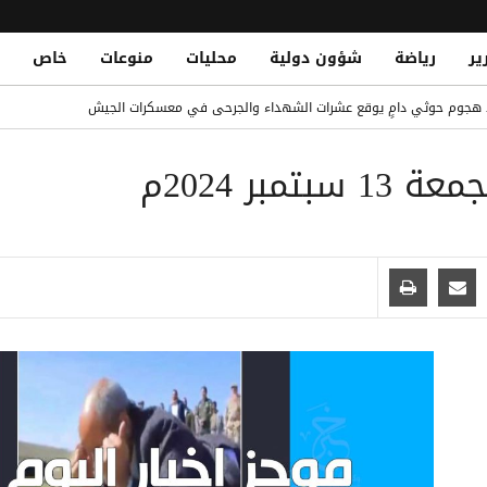
ير
رياضة
شؤون دولية
محليات
منوعات
خاص
Armed Tribal Gathering in Arhab Denounces Houthi Abuses, Dema
 هجوم حوثي دامٍ يوقع عشرات الشهداء والجرحى في معسكرات الجيش
مبر 2024م
فقة تاريخية
حب يندد بانتهاكات حوثية ويطالب بإقالة قيادة الأمن