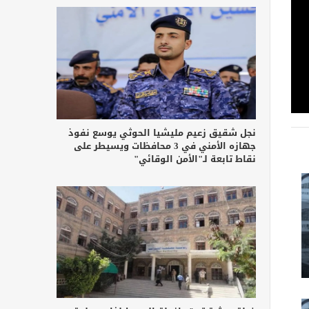
نجل شقيق زعيم مليشيا الحوثي يوسع نفوذ
جهازه الأمني في 3 محافظات ويسيطر على
نقاط تابعة لـ"الأمن الوقائي"