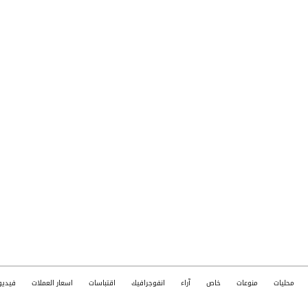
محليات
منوعات
خاص
آراء
انفوجرافيك
اقتباسات
اسعار العملات
فيديو