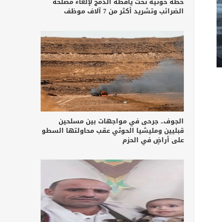
خطة حوثية تحت يافطة الدمج لإلغاء مصلحة
الضرائب وتشريد أكثر من 7 آلاف موظف
الجوف.. جرحى في مواجهات بين مسلحين
قبليين ومليشيا الحوثي عقب محاولتها السطو
على أراضٍ في الحزم