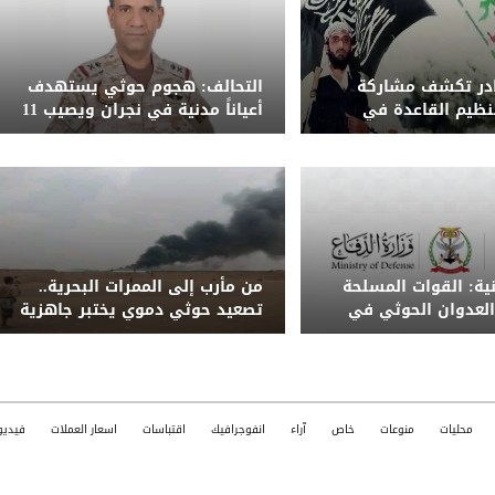
ادر تكشف مشاركة
التحالف: هجوم حوثي يستهدف
نظيم القاعدة في
أعياناً مدنية في نجران ويصيب 11
حوثي على معسكر
مدنياً بينهم امرأة وطفل
ب
نية: القوات المسلحة
من مأرب إلى الممرات البحرية..
لعدوان الحوثي في
تصعيد حوثي دموي يختبر جاهزية
كان المناسبين
الحكومة اليمنية
محليات
منوعات
خاص
آراء
انفوجرافيك
اقتباسات
اسعار العملات
فيديو