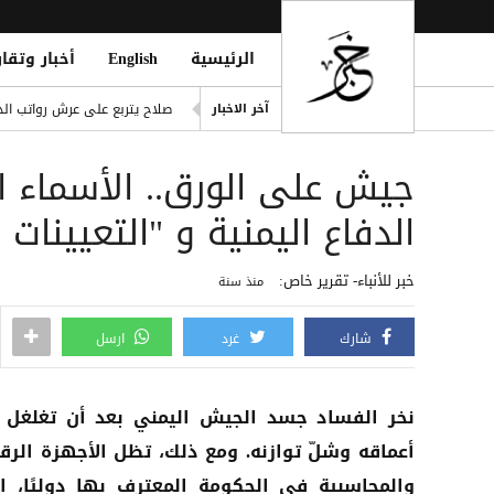
الرئيسية
English
أخبار وتقار
ling of Homes South of Hodeidah
صلاح يتربع على عرش رواتب الد
آخر الاخبار
إصابة مدنيين اثنين جراء قصف
جيش على الورق.. الأسماء ال
ديوماندي يكتب التاريخ: أغلى ص
d Houthi Attack on Marib Camp
الدفاع اليمنية و "التعيينات
انفراد| مصادر تكشف مشاركة ع
خبر للأنباء- تقرير خاص:
منذ سنة
شارك
غرد
ارسل
نخر الفساد جسد الجيش اليمني بعد أن تغلغل
أعماقه وشلّ توازنه. ومع ذلك، تظل الأجهزة الرقا
والمحاسبية في الحكومة المعترف بها دوليًا، ا