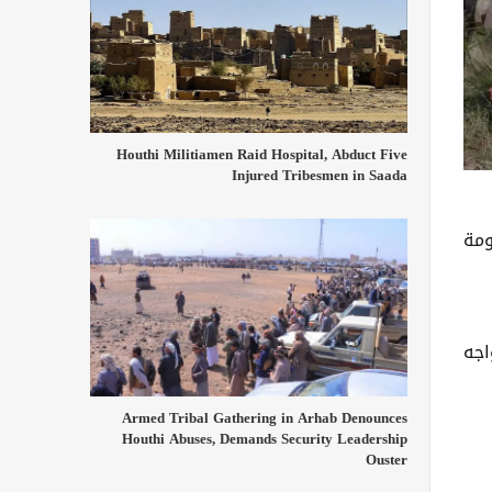
Houthi Militiamen Raid Hospital, Abduct Five
Injured Tribesmen in Saada
ومة
اجه
Armed Tribal Gathering in Arhab Denounces
Houthi Abuses, Demands Security Leadership
Ouster