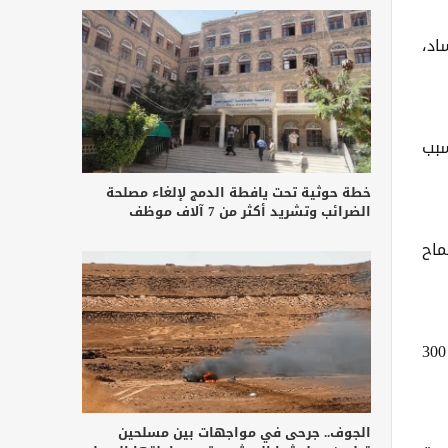
اد،
سبب
خطة حوثية تحت يافطة الدمج لإلغاء مصلحة
الضرائب وتشريد أكثر من 7 آلاف موظف
بالمئة كشرط للسماح
أفادت مصادر مطلعة أن بعض الألوية، التي يقدر عدد أفرادها بين 3 و4 آلاف جندي، لا يزيد عدد الجنود الفعليين فيها عن 300
الجوف.. جرحى في مواجهات بين مسلحين