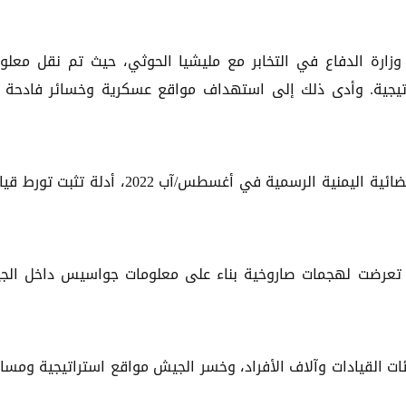
وزارة الدفاع في التخابر مع مليشيا الحوثي، حيث تم نقل معلو
تيجية. وأدى ذلك إلى استهداف مواقع عسكرية وخسائر فادحة
وعرض فيلم وثائقي بعنوان "خيوط العمالة"، نشرته الفضائية اليمنية الرسمية في أغسطس/آب 2022، أدلة
 تعرضت لهجمات صاروخية بناء على معلومات جواسيس داخل ال
مئات القيادات وآلاف الأفراد، وخسر الجيش مواقع استراتيجية ومسا