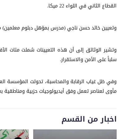
القطاع الثاني في اللواء 22 ميكا.
وتعيين خالد حسن ناجي (مدرس بمؤهل دبلوم معلمين) مدير
وتشير الوثائق إلى أن هذه التعيينات شملت مئات الأ
سلباً على الأمن والاستقرار.
وفي ظل غياب الرقابة والمحاسبة، تحولت المؤسسة ال
مأوى لعناصر تعمل وفق أيديولوجيات حزبية ومناطقية بعي
اخبار من القسم