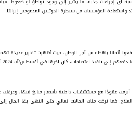
اسبة أي إجراءات جدية، ما يشير إلى وجود تواطؤ أو ضغوط سيا
اد واستعادة المؤسسات من سيطرة الحوثيين المدعومين إيرانيًا.
فعوا أثمانا باهظة من أجل الوطن، حيث أظهرت تقارير عديدة ته
هذه الفئة، لا سيما من يحتاجو
رمت عقودًا مع مستشفيات داخلية بأسعار مبالغ فيها، وعرقلت ع
لاج. كما تركت مئات الحالات تعاني حتى انتهى بها الحال إلى 