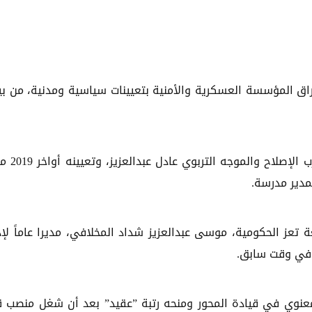
إغراق المؤسسة العسكرية والأمنية بتعيينات سياسية ومدنية، من بي
على سبيل المثال، تم منح رتبة "مقدم" للقيادي
مدير مدرسة.
 تعز الحكومية، موسى عبدالعزيز شداد المخلافي، مديرا عاماً لإد
م في وقت سابق.
لمعنوي في قيادة المحور ومنحه رتبة ”عقيد” بعد أن شغل منصب ق