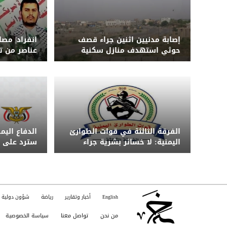
إصابة مدنيين اثنين جراء قصف
انفراد| مص
حوثي استهدف منازل سكنية
عناصر من ت
جنوب الحديدة
الهجوم ال
الرويك بمأر
الفرقة الثالثة في قوات الطوارئ
الدفاع اليم
اليمنية: لا خسائر بشرية جراء
سترد على ا
الضربة ونحذر من تداول الشائعات
الزمان والم
English
أخبار وتقارير
رياضة
شؤون دولية
من نحن
تواصل معنا
سياسة الخصوصية