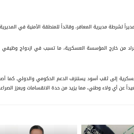
اً لشرطة مديرية المعافر، وقائداً للمنطقة الأمنية في المديرية.
فراد من خارج المؤسسة العسكرية، ما تسبب في ازدواج وظيفي و
عسكرية إلى ثقب أسود يستنزف الدعم الحكومي والدولي. كما أص
داً عن أي ولاء وطني، مما يزيد من حدة الانقسامات ويعزز الصراعا