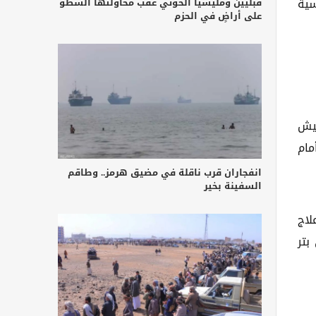
سية
قبليين ومليشيا الحوثي عقب محاولتها السطو
على أراضٍ في الحزم
ميش
ن إلى علاج في الخارج، ما دفعهم إلى تنفيذ اعتصامات، كان اخرها في أغسطس/آب 2024 أمام
انفجاران قرب ناقلة في مضيق هرمز.. وطاقم
السفينة بخير
لاج
بتر