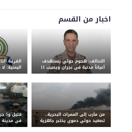
اخبار من القسم
التحالف: هجوم حوثي يستهدف
الفرقة الث
أعياناً مدنية في نجران ويصيب 11
اليمنية: لا
مدنياً بينهم امرأة وطفل
الضربة ونح
من مأرب إلى الممرات البحرية..
قتيل
تصعيد حوثي دموي يختبر جاهزية
في مدينة ب
الحكومة اليمنية