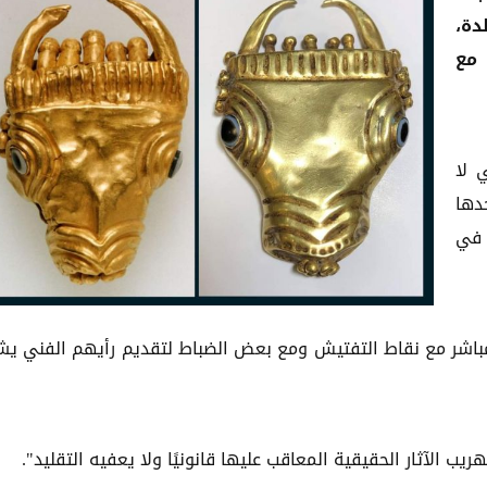
دة،
مع
 لا
دها
 في
لمباشر مع نقاط التفتيش ومع بعض الضباط لتقديم رأيهم الفني ي
ريب الآثار الحقيقية المعاقب عليها قانونيًا ولا يعفيه التقليد".