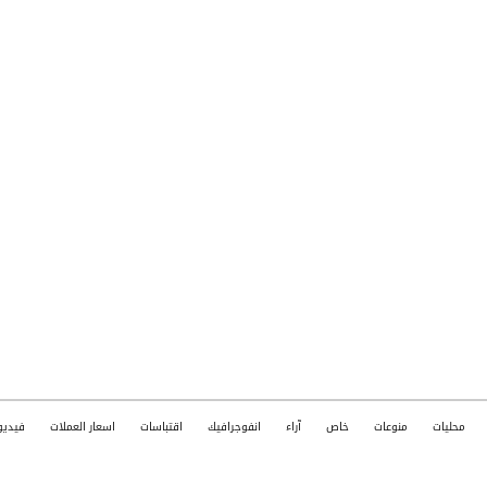
محليات
منوعات
خاص
آراء
انفوجرافيك
اقتباسات
اسعار العملات
فيديو