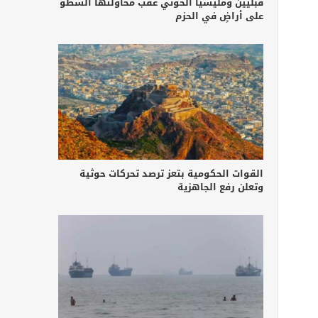
قبليين ومليشيا الحوثي عقب محاولتها السطو
على أراضٍ في الحزم
القوات الحكومية بتعز ترصد تحركات حوثية
وتعلن رفع الجاهزية