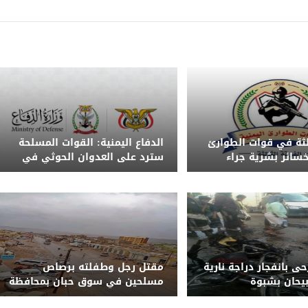
الثة في قوات الطوارئ
الدفاع اليمنية: القوات المسلحة
 خسائر بشرية جراء
سترد على العدوان الحوثي في
ذر من تداول الشائعات
الزمان والمكان المناسبين
 و5 جرحى بانفجار دراجة نارية
مقتل رجل وطفلته برصاص
يحان بشبوة
مسلحين في سوق حبان بمحافظة
شبوة