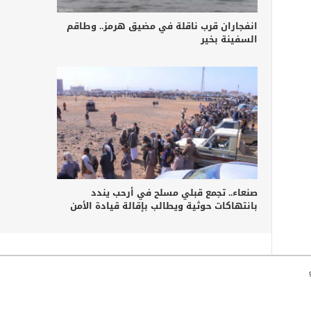
انفجاران قرب ناقلة في مضيق هرمز.. وطاقم
السفينة بخير
صنعاء.. تجمع قبلي مسلح في أرحب يندد
بانتهاكات حوثية ويطالب بإقالة قيادة الأمن