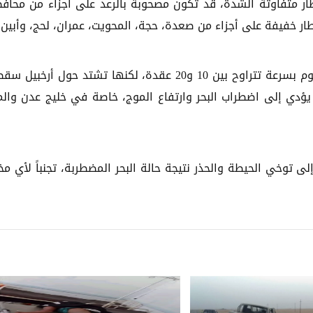
ار متفاوتة الشدة، قد تكون مصحوبة بالرعد على أجزاء من محاف
طار خفيفة على أجزاء من صعدة، حجة، المحويت، عمران، لحج، وأبين.
وفي السواحل اليمنية، ستكون الرياح معتدلة في العموم بسرعة تتراوح بين 10 و20 عقدة، لكنها تشتد حول أر
ة، مع هبّات قد تلامس 40 عقدة، ما يؤدي إلى اضطراب البحر وارتفاع الموج، خاصة في خليج عدن وا
لى توخي الحيطة والحذر نتيجة حالة البحر المضطربة، تجنباً لأي مخ