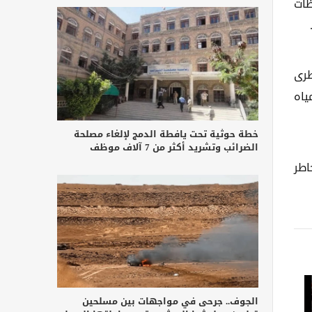
ظات
خبيل سقطرى
لمياه
خطة حوثية تحت يافطة الدمج لإلغاء مصلحة
الضرائب وتشريد أكثر من 7 آلاف موظف
اطر
الجوف.. جرحى في مواجهات بين مسلحين