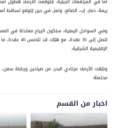
أما في المرتفعات الجبلية، فتوقعت الأرصاد هطول أمط
ريمة، ذمار، إب، الضالع، وتعز، في حين يُتوقع تساقط أم
لتصل إلى 30 عقد
الإقليمية الشرقية.
ونبّهت الأرصاد مرتادي البحر، من صيادين وربابنة سفن، إ
محتملة.
اخبار من القسم