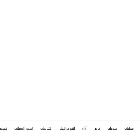
محليات
منوعات
خاص
آراء
انفوجرافيك
اقتباسات
اسعار العملات
فيديو