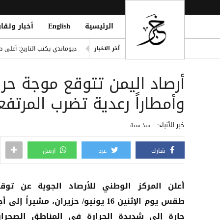
الرئيسية
English
أخبار وتقار
إصابة مدنيين اثنين جراء قصف
ديوماندي يكتب التاريخ: أغلى ص
آخر الاخبار
d Houthi Attack on Marib Camp
انفراد| مصادر تكشف مشاركة ع
هيثم حسن يوقع لسيلتيك الاسكت
وأمطاراً رعدية تضرب المرتفعا
التحالف: هجوم حوثي يستهدف أعياناً مدنية
خبر للأنباء:
منذ سنة
شارك
غرد
ارسل
أعلن المركز الوطني للأرصاد الجوية عن توق
طقس يوم الإثنين 16 يونيو/ حزيران، مشيراً إلى 
حارة إلى شديدة الحرارة في المناطق الصحراو