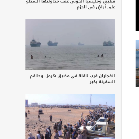
قبليين ومليشيا الحوثي عقب محاولتها السطو
على أراضٍ في الحزم
انفجاران قرب ناقلة في مضيق هرمز.. وطاقم
السفينة بخير