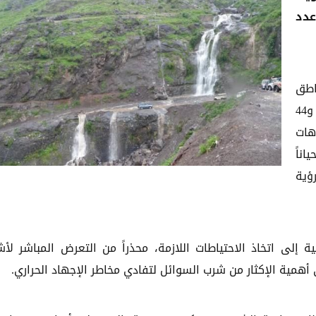
عدد
اطق
الصحراوية ستسجل درجات حرارة مرتفعة تتراوح بين 40 و44
هات
ناً
رؤية
 إلى اتخاذ الاحتياطات اللازمة، محذراً من التعرض المباشر لأ
مية الإكثار من شرب السوائل لتفادي مخاطر الإجهاد الحراري.