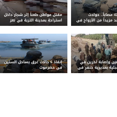
51 قتيلاً و428 مصاباً.. حوادث
مقتل مواطن طعناً إثر شجار داخل
 مزيداً من الأرواح في
استراحة بمدينة التربة في تعز
ليمنية المحررة خلال
ن وإصابة آخرين في
إنقاذ 6 حالات غرق بساحل الستين
بلية بمديرية خنفر في
في حضرموت