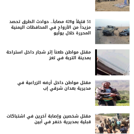
51 قتيلاً و428 مصاباً.. حوادث الطرق تحصد
مزيداً من الأرواح في المحافظات اليمنية
المحررة خلال يوليو
مقتل مواطن طعناً إثر شجار داخل استراحة
بمدينة التربة في تعز
مقتل مواطن داخل أرضه الزراعية في
مديرية بعدان شرقي إب
مقتل شخصين وإصابة آخرين في اشتباكات
قبلية بمديرية خنفر في أبين