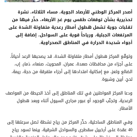
أصدر المركز الوطني للأرصاد الجوية، مساء الثلاثاء، نشرة
تحذيرية بشأن توقعات طقس يوم غدٍ الأربعاء، حذّر فيها من
تقلبات جوية تشمل هطول أمطار رعدية متفاوتة الشدة على
المرتفعات الجبلية، ورياحاً قوية على السواحل، إضافة إلى
أجواء شديدة الحرارة في المناطق الصحراوية.
وتوقّع المركز هطول أمطار متفاوتة الشدة، قد يصحبها الرعد أحياناً،
على أجزاء من محافظات صعدة، عمران، المحويت، صنعاء، ذمار، إب،
الضالع وتعز، مع إمكانية امتدادها إلى أجزاء متفرقة من حجة، ريمة،
لحج، أبين وشبوة.
ودعا المركز المواطنين في تلك المناطق إلى أخذ الحيطة من العواصف
الرعدية، وتجنّب الوجود أو عبور مجاري السيول أثناء وبعد هطول
الأمطار.
وفي المناطق الساحلية، حذّر المركز من رياح نشطة تصل سرعتها إلى
40 عقدة على أرخبيل سقطرى والسواحل الشرقية، بينما تسود رياح