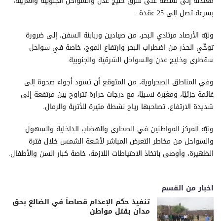
معتدلة إلى نشطة على شرق خليج عدن والسواحل الجنوبية والغربية،
بسرعة تصل إلى 25 عقدة.
ونبّه الأرصاد مرتادي البحر، من صيادين وربابنة السفن، إلى ضرورة
توخّي الحذر من اضطراب البحر وارتفاع الموج، خاصة في سواحل
سقطرى وخليج عدن والسواحل الشرقية والجنوبية.
وفي المناطق الصحراوية، من المتوقع أن تسود أجواء صحوة إلى
غائمة جزئيًا، ومغبرة نسبيًا، مع درجات حرارة تتراوح بين مرتفعة إلى
شديدة الارتفاع، تصاحبها رياح نشطة مثيرة للأتربة والرمال.
ونبّه المركز المواطنين في الصحارى والهضاب الداخلية والسهول
والسواحل من مخاطر التعرض المباشر لأشعة الشمس خلال فترة
الظهيرة، وأوصى باتخاذ الاحتياطات اللازمة، خاصة كبار السن والأطفال.
اخبار من القسم
تنفيذ حكم الإعدام قصاصاً في الضالع بحق
مدان بقتل مواطن