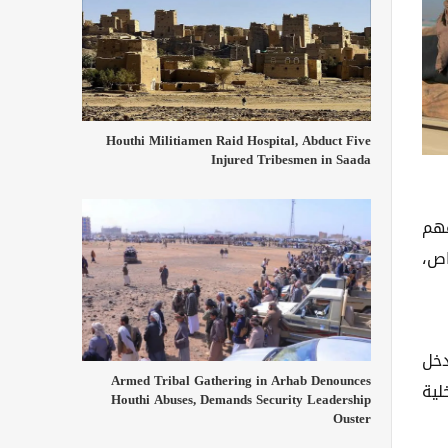
Houthi Militiamen Raid Hospital, Abduct Five
Injured Tribesmen in Saada
عهم
5) مركبات بينها شاص،
دخل
Armed Tribal Gathering in Arhab Denounces
لية
Houthi Abuses, Demands Security Leadership
Ouster