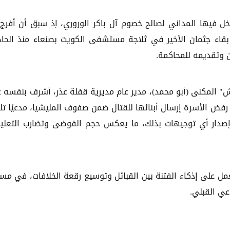
خل فيها المداني لصالح خصوم آل باكر الوروري، إذ سبق أن أفرج
بقاء جثمان الأخير في ثلاجة مستشفى الكويت بصنعاء منذ الحاد
ن وتقديمه للمحاكمة.
 المكنى (أبو محمد)، مدير عام مديرية قفلة عذر، أشرف بنفسه 
رفض الأسرة إرسال أبنائها للقتال ضمن صفوف المليشيا، مدعيًا تل
 إصدار أي توجيهات بذلك، ما يعكس حجم الفوضى وتضارب التعلي
يعمل على إذكاء الفتنة بين القبائل وتوسيع رقعة الخلافات، في م
ي القبلي.