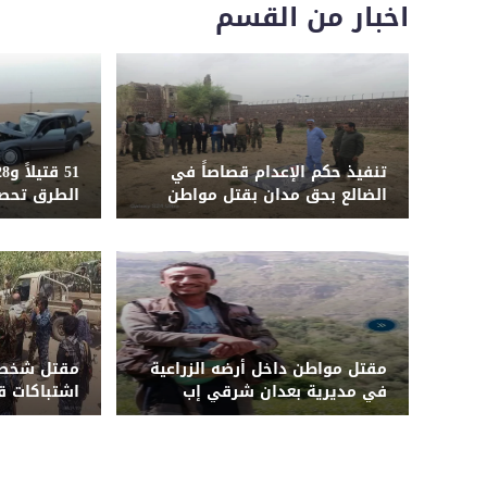
اخبار من القسم
تنفيذ حكم الإعدام قصاصاً في
الضالع بحق مدان بقتل مواطن
الطرق تحصد
المحافظات ا
يوليو
مقتل مواطن داخل أرضه الزراعية
مقتل شخصي
في مديرية بعدان شرقي إب
اشتباكات ق
أبين