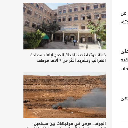
 عن
ثة،
على
خطة حوثية تحت يافطة الدمج لإلغاء مصلحة
قيه
الضرائب وتشريد أكثر من 7 آلاف موظف
مات
سعى
الجوف.. جرحى في مواجهات بين مسلحين