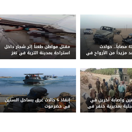
51 قتيلاً و428 مصاباً.. حوادث
مقتل مواطن طعناً إثر شجار داخل
 مزيداً من الأرواح في
استراحة بمدينة التربة في تعز
ليمنية المحررة خلال
ن وإصابة آخرين في
إنقاذ 6 حالات غرق بساحل الستين
بلية بمديرية خنفر في
في حضرموت