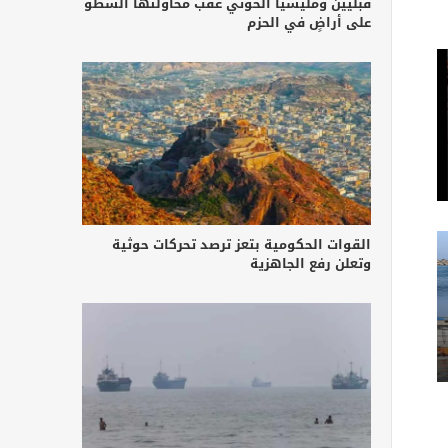
قبليين ومليشيا الحوثي عقب محاولتها السطو
على أراضٍ في الحزم
القوات الحكومية بتعز ترصد تحركات حوثية
وتعلن رفع الجاهزية