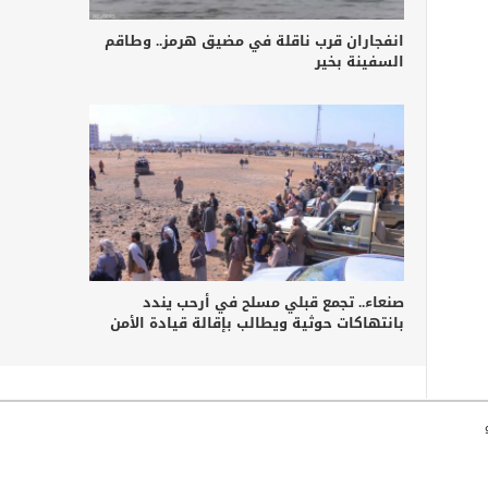
انفجاران قرب ناقلة في مضيق هرمز.. وطاقم
السفينة بخير
صنعاء.. تجمع قبلي مسلح في أرحب يندد
بانتهاكات حوثية ويطالب بإقالة قيادة الأمن