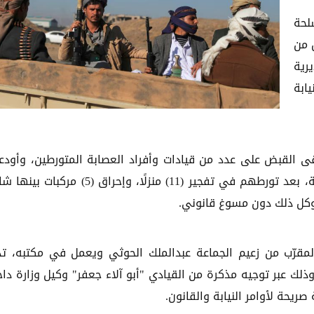
لحة
 من
رية
ابة
قى القبض على عدد من قيادات وأفراد العصابة المتورطين، وأود
السجن الاحتياطي تمهيدًا لإحالتهم إلى النيابة المختصة، بعد تورطهم في تفجير (11) منزلًا، وإحراق (
لمقرّب من زعيم الجماعة عبدالملك الحوثي ويعمل في مكتبه، ت
وذلك عبر توجيه مذكرة من القيادي "أبو آلاء جعفر" وكيل وزارة داخ
ريحة لأوامر النيابة والقانون.