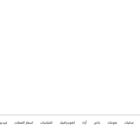
محليات
منوعات
خاص
آراء
انفوجرافيك
اقتباسات
اسعار العملات
فيديو