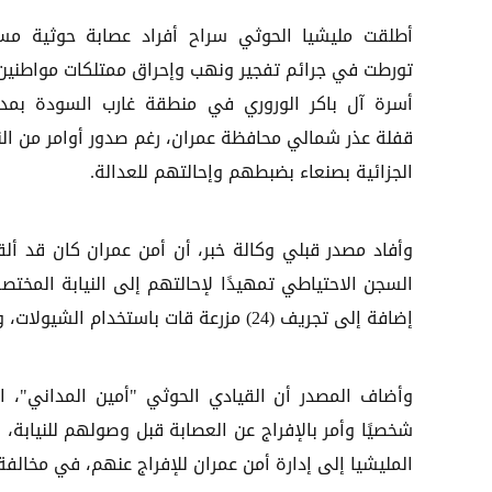
أطلقت مليشيا الحوثي سراح أفراد عصابة حوثية مس
تورطت في جرائم تفجير ونهب وإحراق ممتلكات مواطنين
أسرة آل باكر الوروري في منطقة غارب السودة بمدي
قفلة عذر شمالي محافظة عمران، رغم صدور أوامر من الني
الجزائية بصنعاء بضبطهم وإحالتهم للعدالة.
وأفاد مصدر قبلي وكالة خبر، أن أمن عمران كان قد أل
إضافة إلى تجريف (24) مزرعة قات باستخدام الشيولات، وكل ذلك دون مسوغ قانوني.
وأضاف المصدر أن القيادي الحوثي "أمين المداني"، ا
شخصيًا وأمر بالإفراج عن العصابة قبل وصولهم للنيابة، 
المليشيا إلى إدارة أمن عمران للإفراج عنهم، في مخالفة ص