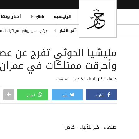
الرئيسية
English
أخبار وتقار
انفراد| مصادر تكشف مشاركة ع
هيثم حسن يوقع لسيلتيك الاسكت
آخر الاخبار
التحالف: هجوم حوثي يستهدف أعياناً مدنية
مليشيا الحوثي تفرج عن عصا
liation Against Houthi Attacks
الفرقة الثالثة في قوات الطوارئ
وأحرقت ممتلكات في عمران رغ
اليونان تنقذ عشرات المهاجري
صنعاء - خبر للانباء - خاص:
منذ سنة
شارك
غرد
ارسل
صنعاء - خبر للأنباء - خاص: