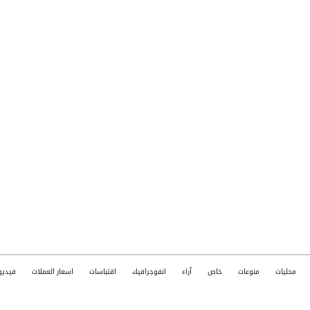
محليات
منوعات
خاص
آراء
انفوجرافيك
اقتباسات
اسعار العملات
فيديو