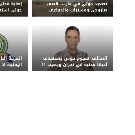
تصعيد حوثي في مأرب.. قصف
إصابة مدني
صاروخي ومسيرات والدفاعات
حوثي استه
الجوية تعترض عدداً منها
جنوب الحدي
التحالف: هجوم حوثي يستهدف
الفرقة الث
أعياناً مدنية في نجران ويصيب 11
اليمنية: لا
مدنياً بينهم امرأة وطفل
الضربة ونح