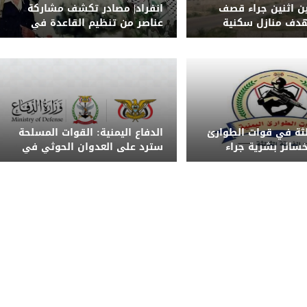
ين اثنين جراء قصف
انفراد| مصادر تكشف مشاركة
دف منازل سكنية
عناصر من تنظيم القاعدة في
دة
الهجوم الحوثي على معسكر
الرويك بمأرب
الثة في قوات الطوارئ
الدفاع اليمنية: القوات المسلحة
 خسائر بشرية جراء
سترد على العدوان الحوثي في
ذر من تداول الشائعات
الزمان والمكان المناسبين