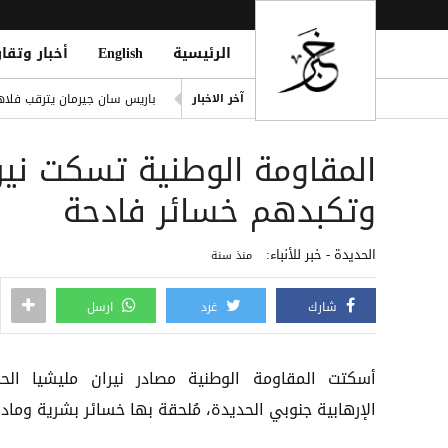
الرئيسية
English
أخبار وتقار
 Marib with Missiles and Drones
باريس سان جيرمان يترقب فلاه
آخر الاخبار
تصعيد حوثي في مأرب.. قصف ص
المقاومة الوطنية تسكت نيرا
ling of Homes South of Hodeidah
صلاح يتربع على عرش رواتب الد
وتكبدهم خسائر فادحة
إصابة مدنيين اثنين جراء قصف
الحديدة - خبر للأنباء:
منذ سنة
شارك
غرد
ارسل
أسكتت المقاومة الوطنية مصادر نيران مليشيا الح
الإرهابية جنوبي الحديدة، مُلحقة بها خسائر بشرية ومادي