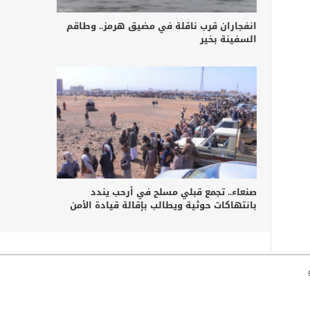
انفجاران قرب ناقلة في مضيق هرمز.. وطاقم
السفينة بخير
صنعاء.. تجمع قبلي مسلح في أرحب يندد
بانتهاكات حوثية ويطالب بإقالة قيادة الأمن