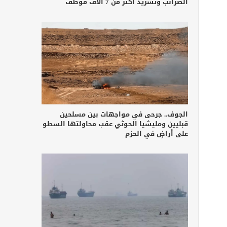
الضرائب وتشريد أكثر من 7 آلاف موظف
الجوف.. جرحى في مواجهات بين مسلحين
قبليين ومليشيا الحوثي عقب محاولتها السطو
على أراضٍ في الحزم