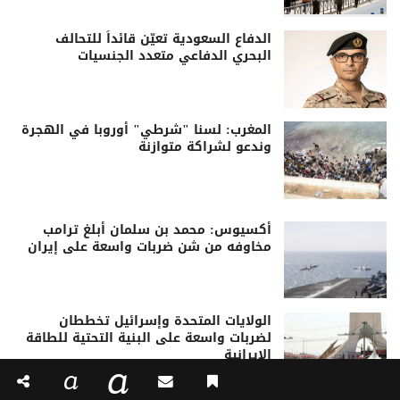
الدفاع السعودية تعيّن قائداً للتحالف
البحري الدفاعي متعدد الجنسيات
المغرب: لسنا "شرطي" أوروبا في الهجرة
وندعو لشراكة متوازنة
أكسيوس: محمد بن سلمان أبلغ ترامب
مخاوفه من شن ضربات واسعة على إيران
الولايات المتحدة وإسرائيل تخططان
لضربات واسعة على البنية التحتية للطاقة
الإيرانية
a
a