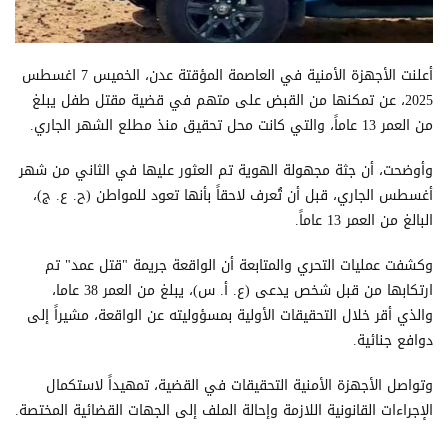
أعلنت الأجهزة الأمنية في العاصمة المؤقتة عدن، الخميس 7 اغسطس
2025، عن تمكنها من القبض على متهم في قضية مقتل طفل يبلغ
من العمر 13 عاماً، والتي كانت محل تحقيق منذ مطلع الشهر الجاري.
وأوضحت، أن جثة مجهولة الهوية تم العثور عليها في الثاني من شهر
أغسطس الجاري، قبل أن تُعرف لاحقاً بأنها تعود للمواطن (ح. ع. ج)،
البالغ من العمر 13 عاماً.
وكشفت عمليات التحري والمتابعة أن الواقعة جريمة "قتل عمد" تم
ارتكابها من قبل شخص يدعى (ع. أ. س)، يبلغ من العمر 38 عاما،
والذي أقر خلال التحقيقات الأولية بمسؤوليته عن الواقعة، مشيراً إلى
دوافع جنائية.
وتواصل الأجهزة الأمنية التحقيقات في القضية، تمهيداً لاستكمال
الإجراءات القانونية اللازمة وإحالة الملف إلى الجهات القضائية المختصة.