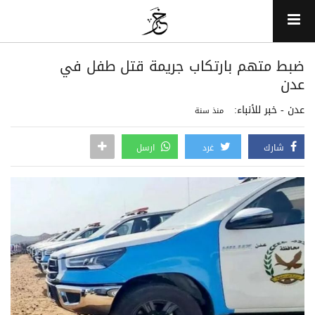
ضبط متهم بارتكاب جريمة قتل طفل في
عدن
عدن - خبر للأنباء:
منذ سنة
شارك
غرد
ارسل