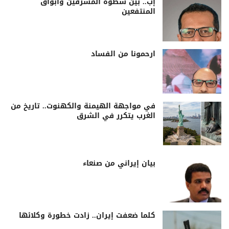
إب.. بين سطوة المشرفين وأبواق
المنتفعين
ارحمونا من الفساد
في مواجهة الهيمنة والكهنوت.. تاريخ من
الغرب يتكرر في الشرق
بيان إيراني من صنعاء
كلما ضعفت إيران.. زادت خطورة وكلائها