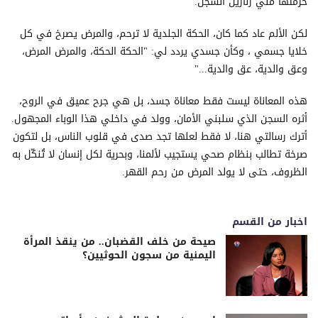
حرمتها مني زنازين السجن.
لكن الألم عاد كما كان، الحكة الجلدية لا ترحم، والمرض يصرخ في كل
خلايا جسمي ، وكأن جسدي يردد لي: "الحكة الحكة، والمرض المرض،
وعق والدية، عق والدية..."
هذه المعاناة ليست فقط معاناة جسد، بل هي جرح عميق في الروح،
أثره السجن الذي سلبني الأمان، وولد في داخلي هذا الوباء المجهول.
أترك رسالتي هنا، لا فقط لعلها تجد صدى في قلوب الناس، بل لتكون
صرخة تطالب بنظام صحي يستجيب لألمنا، وبحرية لكل إنسان لا تُنكّل به
الظروف، حتى لا يولد المرض من رحم القهر.
اخبار من القسم
صيحة من خلف القضبان.. من ينقذ المرأة
اليمنية من سجون الحوثيين؟