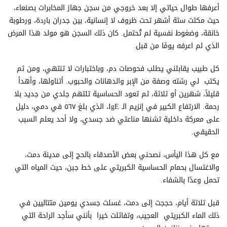
أعرفها طوال حياتي إلا بعد خروجي من سجن جهاز المخابرات بصنعاء،
حيث مكثت ستة أشهر تحت ظروف لا إنسانية، بين جدران باردة، ورطوبة
خانقة، وضغوط نفسية لم تُحتمل. كان ذلك السجن هو مولد هذا المرض
الذي لم اعرفه يومًا من قبل.
كل طبيب يقابلني يطلب فحوصات دم، وباختبارات لا تنتهي، ومن ثم
يكتب لي رشته وصفة من الإبر والدهانات والحبوب. أتناولها، وأهدأ
قليلاً، شهرين أو ثلاثة، ثم تعود الحساسية تلتهم جلدي من جديد بلا
رحمة. الارتفاع الكبير في إنزيم الـ IgE، الذي بلغ ٥٦٧ في دمي، دليل
على معركة داخلية تشنها مناعتي ضد جسدي، ولا أحد يعلم السبب
الحقيقي.
مع كل هذا اليأس، نصحني بعض الأصدقاء بالحج إلى مدينة دمت،
والاغتسال بحمام الحساسية الكبريتي على خط جبن، حيث المياه التي
تحمل وعدًا بالشفاء.
قبل ثلاثة أيام، حججت إلى دمت، غسلت جسدي يومين متتاليين في
ذلك الماء الكبريتي العجيب، وتفائلت خيرا بأنني سأجد الراحة التي