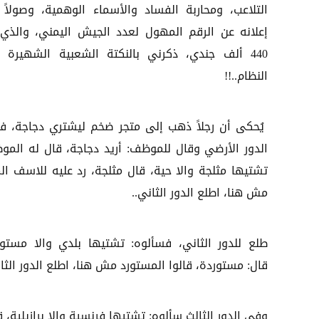
التلاعب، ومحاربة الفساد والأسماء الوهمية، وصولاً 
إعلانه عن الرقم المهول لعدد الجيش اليمني، والذي 
440 ألف جندي، ذكرني بالنكتة الشعبية الشهيرة 
النظام..!!
يُحكى أن رجلاً ذهب إلى متجر ضخم ليشتري دجاجة، ف
الدور الأرضي وقال للموظف: أريد دجاجة، قال له المو
تشتيها مثلجة والا حية، قال مثلجة، رد عليه للاسف الم
مش هنا، اطلع الدور الثاني..
طلع للدور الثاني، فسألوه: تشتيها بلدي والا مستور
قال: مستوردة، قالوا المستورد مش هنا، اطلع الدور الثا
وفي الدور الثالث سألوه: تشتيها فرنسية والا برازيلية، ق