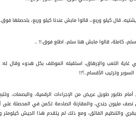
شتيه، قال كيلو وربع،، قالوا مابش عندنا كيلو وربع، بتحصلها فوق..!
م، كاملة، قالوا مابش هنا سلم، اطلع فوق.!! ..
 غاية التعب والإرهاق، استقبله الموظف بكل هدوء وقال له:
السوبر وترتيب الأقسام..؟!!
 أمام طابور طويل عريض من الإجراءات الرقمية، والبصمات، وتتبع 
ب من نصف مليون جندي، والمقارنة الصادمة تكمن في المحصلة على 
قري والتنظيم الفائق، ومع ذلك لم يتقدم هذا الجيش كيلومتر و