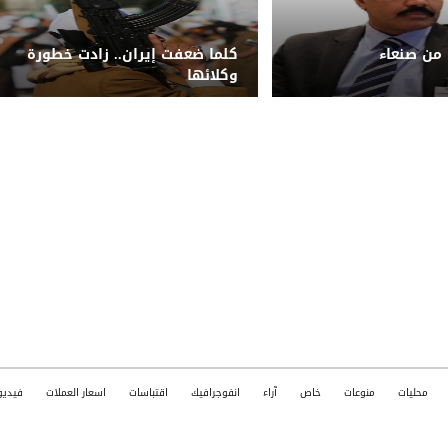
 من صنعاء
كلما ضعفت إيران.. زادت خطورة
وكلائها
محليات
منوعات
خاص
آراء
انفوجرافيك
اقتباسات
اسعار العملات
فيديو