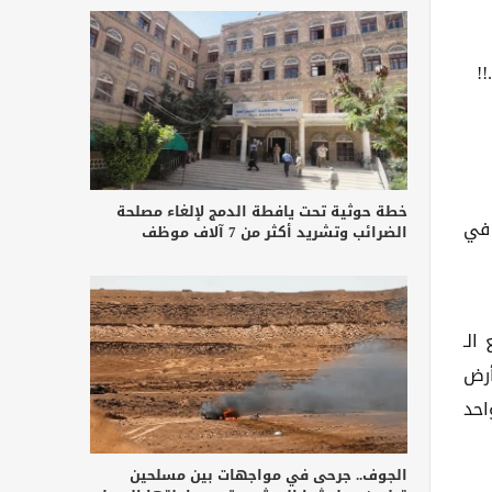
!
خطة حوثية تحت يافطة الدمج لإلغاء مصلحة
 في
الضرائب وتشريد أكثر من 7 آلاف موظف
الـ
أرض
احد
الجوف.. جرحى في مواجهات بين مسلحين