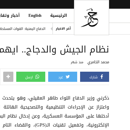
الرئيسية
English
أخبار وتقار
اليونان تنقذ عشرات المهاجري
الدفاع اليمنية: القوات المسلح
آخر الاخبار
فينيسيوس يمدد عقده مع ريال مد
نظام الجيش والدجاج.. ايهما
من مأرب إلى الممرات البحرية..
قتيل و5 جرحى بانفجار دراجة نارية في مدينة بيحان بشبوة
محمد الخامري
منذ شهر
مقتل رجل وطفلته برصاص مسل
شارك
غرد
ارسل
ذكرني وزير الدفاع اللواء طاهر العقيلي، وهو يتحدث ب
واعتزاز عن الإجراءات التنظيمية والتصحيحية الهائلة ا
أدخلها على المؤسسة العسكرية، وعن إدخال نظام الب
الإلكترونية، وتفعيل تقنيات الـ(GPS)، والقضاء