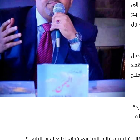
إلى
بلغ
حول
دخل
ظف:
ثلج
دة،
لث..
ال: فرنسية، قالوا الفرنسي فوق، اطلع الدور الرابع..!!