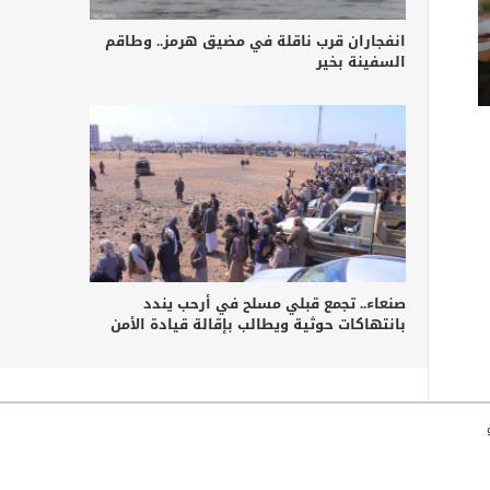
انفجاران قرب ناقلة في مضيق هرمز.. وطاقم
السفينة بخير
صنعاء.. تجمع قبلي مسلح في أرحب يندد
بانتهاكات حوثية ويطالب بإقالة قيادة الأمن