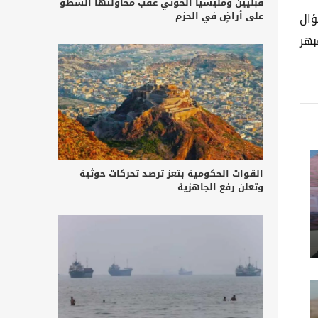
قبليين ومليشيا الحوثي عقب محاولتها السطو
على أراضٍ في الحزم
ؤال
بهر
القوات الحكومية بتعز ترصد تحركات حوثية
وتعلن رفع الجاهزية