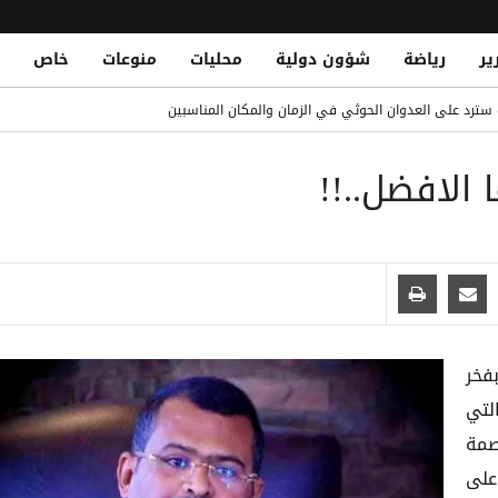
ير
رياضة
شؤون دولية
محليات
منوعات
خاص
ن وتوقف مشتبهاً به في تهريب
ة سترد على العدوان الحوثي في الزمان والمكان المناسبين
ريد حتى 2032
 الافضل..!!
 تصعيد حوثي دموي يختبر جاهزية الحكومة اليمنية
حين في سوق حبان بمحافظة شبوة
فخر
لتي
صمة
 التام على