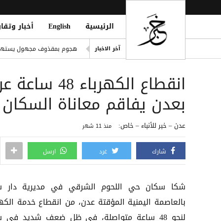
الرئيسية
English
أخبار وتقار
موسيماني يعود لقيادة منتخب جنو
هجوم بمقذوف مجهول يستهدف
آخر الاخبار
مكتب حقوق إنسان بالحديدة يد
انقطاع الكهرب
إصابة مواطن وزوجته بقصف حو
المقاومة الوطنية تستهدف موا
بعدن يفاقم معاناة السكان
t Forces Shell Houthi Positions
عدن – خبر للأنباء – خاص:
منذ 11 شهر
شارك
غرد
ارسل
شكا سكان حي اللحوم الشرقي في مديرية دار 
بالعاصمة اليمنية المؤقتة عدن، من انقطاع خدمة الكهر
لنحو 48 ساعة متواصلة، في ظل ضعف شديد في 