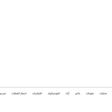
محليات
منوعات
خاص
آراء
انفوجرافيك
اقتباسات
اسعار العملات
فيديو