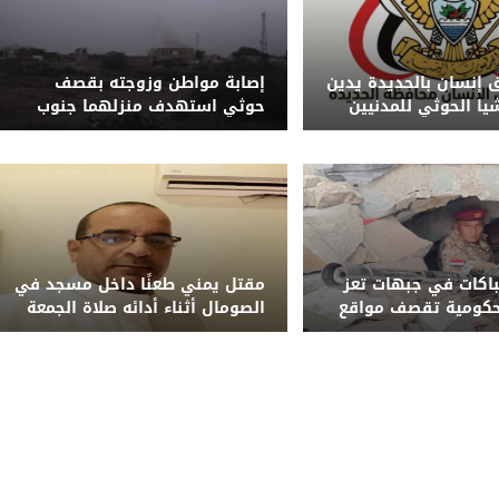
إنسان بالحديدة يدين
إصابة مواطن وزوجته بقصف
يا الحوثي للمدنيين
حوثي استهدف منزلهما جنوب
احي وجبل راس
الحديدة
باكات في جبهات تعز
مقتل يمني طعنًا داخل مسجد في
حكومية تقصف مواقع
الصومال أثناء أدائه صلاة الجمعة