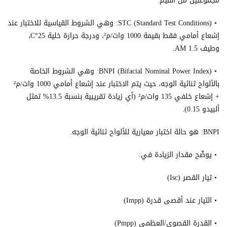
مجموعتين من القيم:
• STC (Standard Test Conditions): وهي الشروط القياسية للاختبار عند
إشعاع أمامي فقط بقيمة 1000 وات/م²، ودرجة حرارة خلية 25°C،
وطيف AM 1.5.
• BNPI (Bifacial Nominal Power Index): وهي الشروط الخاصة
بالألواح ثنائية الوجه، حيث يتم الاختبار عند إشعاع أمامي 1000 وات/م²
+ إشعاع خلفي 135 وات/م² (أي زيادة تقريبية بنسبة 13.5% تمثل
ألبيدو 0.15).
BNPI: هو حالة اختبار معيارية للألواح ثنائية الوجه.
• يوضّح مقدار الزيادة في:
• تيار القصر (Isc)
• التيار عند أقصى قدرة (Impp)
• القدرة القصوى/العظمى (Pmpp)