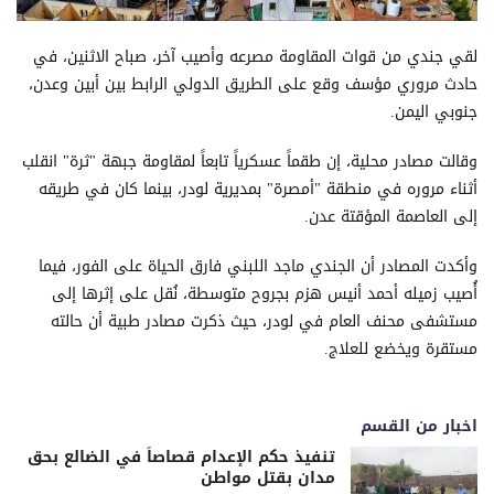
لقي جندي من قوات المقاومة مصرعه وأصيب آخر، صباح الاثنين، في
حادث مروري مؤسف وقع على الطريق الدولي الرابط بين أبين وعدن،
جنوبي اليمن.
وقالت مصادر محلية، إن طقماً عسكرياً تابعاً لمقاومة جبهة "ثرة" انقلب
أثناء مروره في منطقة "أمصرة" بمديرية لودر، بينما كان في طريقه
إلى العاصمة المؤقتة عدن.
وأكدت المصادر أن الجندي ماجد اللبني فارق الحياة على الفور، فيما
أُصيب زميله أحمد أنيس هزم بجروح متوسطة، نُقل على إثرها إلى
مستشفى محنف العام في لودر، حيث ذكرت مصادر طبية أن حالته
مستقرة ويخضع للعلاج.
اخبار من القسم
تنفيذ حكم الإعدام قصاصاً في الضالع بحق
مدان بقتل مواطن