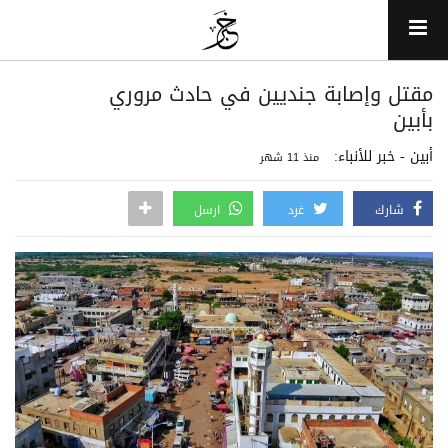
مقتل وإصابة جنديين في حادث مروري
بأبين
أبين - خبر للأنباء:
منذ 11 شهر
شارك
غرد
ارسل