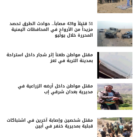
51 قتيلاً و428 مصاباً.. حوادث الطرق تحصد
مزيداً من الأرواح في المحافظات اليمنية
المحررة خلال يوليو
مقتل مواطن طعناً إثر شجار داخل استراحة
بمدينة التربة في تعز
مقتل مواطن داخل أرضه الزراعية في
مديرية بعدان شرقي إب
مقتل شخصين وإصابة آخرين في اشتباكات
قبلية بمديرية خنفر في أبين