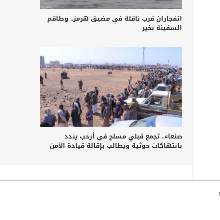
انفجاران قرب ناقلة في مضيق هرمز.. وطاقم
السفينة بخير
صنعاء.. تجمع قبلي مسلح في أرحب يندد
بانتهاكات حوثية ويطالب بإقالة قيادة الأمن