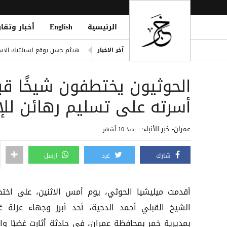
الرئيسية
English
أخبار وتقار
انفراد| مصادر تكشف مشاركة ع
هيثم حسن يوقع لسيلتيك الاسكت
آخر الاخبار
التحالف: هجوم حوثي يستهدف أعياناً مدنية
الحوثيون يختطفون شيخًا قبل
liation Against Houthi Attacks
الفرقة الثالثة في قوات الطوارئ
أسرته على تسليم رهائن للإ
اليونان تنقذ عشرات المهاجري
عمران- خبر للأنباء:
منذ 10 أشهر
شارك
غرد
ارسل
أقدمت ميليشيا الحوثي، يوم أمس الاثنين، على اخت
الشيخ القبلي أحمد الدحية، أحد أبرز وجهاء عزلة 
بمديرية خمر بمحافظة عمران، في حادثة أثارت غضبًا واس