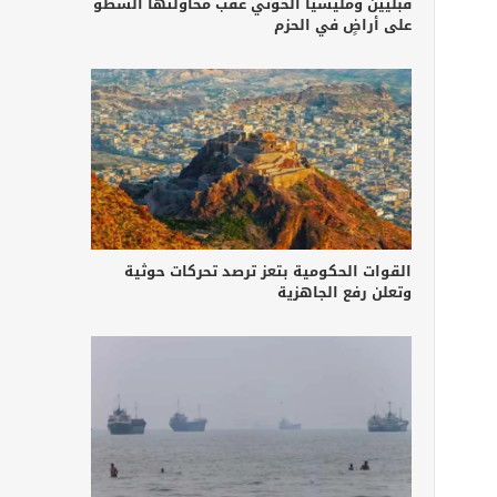
قبليين ومليشيا الحوثي عقب محاولتها السطو
على أراضٍ في الحزم
القوات الحكومية بتعز ترصد تحركات حوثية
وتعلن رفع الجاهزية