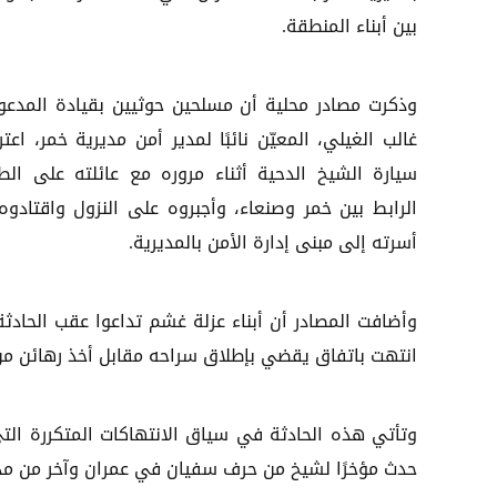
بين أبناء المنطقة.
وذكرت مصادر محلية أن مسلحين حوثيين بقيادة المدعو 
غالب الغيلي، المعيّن نائبًا لمدير أمن مديرية خمر، اعت
سيارة الشيخ الدحية أثناء مروره مع عائلته على الط
الرابط بين خمر وصنعاء، وأجبروه على النزول واقتادوه
أسرته إلى مبنى إدارة الأمن بالمديرية.
وأضافت المصادر أن أبناء عزلة غشم تداعوا عقب الحادثة
انتهت باتفاق يقضي بإطلاق سراحه مقابل أخذ رهائن من أق
وتأتي هذه الحادثة في سياق الانتهاكات المتكررة الت
حدث مؤخرًا لشيخ من حرف سفيان في عمران وآخر من مد