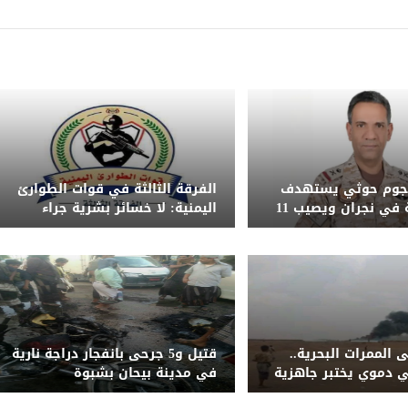
هجوم حوثي يستهدف
الفرقة الثالثة في قوات الطوارئ
أعياناً مدنية في نجران ويصيب 11
اليمنية: لا خسائر بشرية جراء
م امرأة وطفل
الضربة ونحذر من تداول الشائعات
 الممرات البحرية..
قتيل و5 جرحى بانفجار دراجة نارية
 دموي يختبر جاهزية
في مدينة بيحان بشبوة
منية