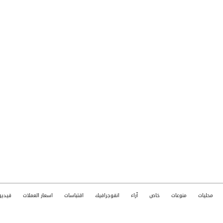
محليات
منوعات
خاص
آراء
انفوجرافيك
اقتباسات
اسعار العملات
فيديو