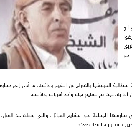
أبو
رضوا
ريق
 مع
 لمطالبة الميليشيا بالإفراج عن الشيخ وعائلته، ما أدى إلى مفاو
اربه، حيث تم تسليم نجله وأحد أقربائه بدلاً عنه.
ي تمارسها الجماعة بحق مشايخ القبائل، والتي وصلت حد القتل، 
يرية سحار بمحافظة صعدة.