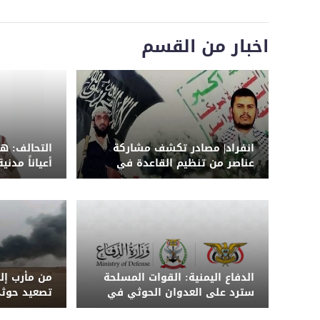
اخبار من القسم
انفراد| مصادر تكشف مشاركة
التحالف: 
عناصر من تنظيم القاعدة في
الهجوم الحوثي على معسكر
مدنياً بينه
الرويك بمأرب
الدفاع اليمنية: القوات المسلحة
من مأرب إلى
سترد على العدوان الحوثي في
تصعيد حوثي
الزمان والمكان المناسبين
الحكومة الي