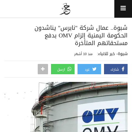
شبوة.. عمال شركة "نابرس" يناشدون
الحكومة اليمنية إلزام OMV بدفع
مستحقاتهم المتأخرة
شبوة- خبر للانباء:
منذ 10 أشهر
شارك
غرد
ارسل