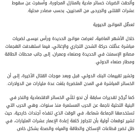
وألحقت الضربات خسائر مادية بالمنازل المجاورة، وأسفرت عن سقوط
عشرات القتلى والجرحى من المدنيين، بحسب مصادر محلية.
تعطّل الموانئ الحيوية
خلال الأشهر الماضية، تعرضت موانئ الحديدة ورأس عيسى لضربات
مباشرة عطّلت حركة الشحن التجاري والإغاثي، فيما استهدفت الهجمات
مصانع الإسمنت في الحديدة وصنعاء وعمران، إلى جانب محطات الطاقة
ومطار صنعاء الدولي.
وتشير تقييمات البنك الدولي، قبل وبعد موجات القتال الأخيرة، إلى أن
الخسائر المباشرة في المدن المتضررة بلغت عدة مليارات من الدولارات.
كما تُرجّح تقديرات سابقة أن نحو ثلثَي الخسائر الاقتصادية والنخر في
البنية التحتية ناجمة عن الحرب المستمرة منذ سنوات، وهي الحرب التي
تستخدمها الجماعة شماعة، في الوقت الذي تنفذه أجندات خارحية، حيث
تشير توقعات أولية بأن تتجاوز كلفة إعادة الإعمار عشرات المليارات، في
ظل تضرر قطاعات الإسكان والطاقة والمياه والصحة بشكل خاص.