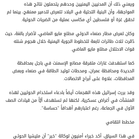
ويعني ذلك أن المدنيين اليمنيين وحدهم يتحملون نتائج هذه
المواجهة، وأن البنية التحتية في البلاد تتعرض لتدمير ممنهج، بينما لم
تحقق غزة أو فلسطين أي مكاسب عملية من الضربات الحوثية.
وكان تعرض مطار صنعاء الدولي مطلع مايو الماضي، لأضرار بالغة، حيث
دُمّرت ثلاث طائرات تابعة للخطوط الجوية اليمنية خلال هجوم شنته
قوات الاحتلال مطلع مايو الماضي.
كما استهدفت غارات متفرقة مصانع الإسمنت في باجل بمحافظة
الحديدة ومحافظة عمران، ومحطات توليد الطاقة في صنعاء وبعض
المحافظات، علاوة على أبراج الاتصالات.
وقد بررت إسرائيل هذه الهجمات أيضاً بادعاء استخدام الحوثيين لهذه
المنشآت في أغراض عسكرية، لكنها لم تستهدف أيَّاً من قيادات الصف
الأول في الجماعة، رغم اعتبارهم أهدافاً "حساسة".
مخطط انتقامي
في هذا السياق، أكد خبراء أمنيون لوكالة "خبر" أن مليشيا الحوثي