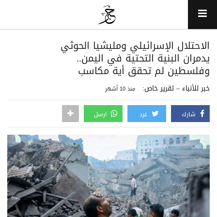
الاحتلال الإسرائيلي ومليشيا الحوثي
يدمران البنية التحتية في اليمن..
وفلسطين لم تحقق أية مكاسب
خبر للأنباء – تقرير خاص:
منذ 10 أشهر
شارك
غرد
ارسل