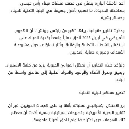
أحد الأمثلة البارزة يتمثل في قصف منشآت ميناء رأس عيسى
بمحافظة الحديدة، ما تسبب بأضرار جسيمة في البنية التحتية للميناء
وخسائر بشرية.
وذكرت تقارير حقوقية، بينها "هيومن رايتس ووتش"، أن الهجوم
الأمريكي في أبريل 2025 ألحق دماراً واسعاً بقدرة الميناء على
استقبال الشحنات التجارية والإغاثية، وأثار تساؤلات حول مشروعية
الأهداف وضرورة حماية المدنيين.
وتؤكد هذه التقارير أن تعطّل الموانئ الحيوية يزيد من كلفة الاستيراد،
ويعيق وصول الغذاء والوقود والمواد الطبية إلى مناطق واسعة من
البلاد.
تدمير ممنهج للبنية التحتية
برر الاحتلال الإسرائيلي عملياته بأنها رد على هجمات الحوثيين، غير أن
تقارير البحرية الأمريكية وتصريحات إسرائيلية رسمية أكدت أن معظم
تلك الهجمات جرى اعتراضها ولم تلحق أضرارًا ملموسة.