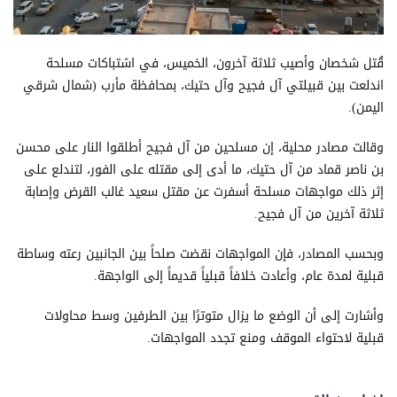
قُتل شخصان وأصيب ثلاثة آخرون، الخميس، في اشتباكات مسلحة
اندلعت بين قبيلتي آل فجيح وآل حتيك، بمحافظة مأرب (شمال شرقي
اليمن).
وقالت مصادر محلية، إن مسلحين من آل فجيح أطلقوا النار على محسن
بن ناصر قماد من آل حتيك، ما أدى إلى مقتله على الفور، لتندلع على
إثر ذلك مواجهات مسلحة أسفرت عن مقتل سعيد غالب القرض وإصابة
ثلاثة آخرين من آل فجيح.
وبحسب المصادر، فإن المواجهات نقضت صلحاً بين الجانبين رعته وساطة
قبلية لمدة عام، وأعادت خلافاً قبلياً قديماً إلى الواجهة.
وأشارت إلى أن الوضع ما يزال متوترًا بين الطرفين وسط محاولات
قبلية لاحتواء الموقف ومنع تجدد المواجهات.