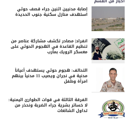
اخبار من القسم
إصابة مدنيين اثنين جراء قصف حوثي
استهدف منازل سكنية جنوب الحديدة
انفراد| مصادر تكشف مشاركة عناصر من
تنظيم القاعدة في الهجوم الحوثي على
معسكر الرويك بمأرب
التحالف: هجوم حوثي يستهدف أعياناً
مدنية في نجران ويصيب 11 مدنياً بينهم
امرأة وطفل
الفرقة الثالثة في قوات الطوارئ اليمنية:
لا خسائر بشرية جراء الضربة ونحذر من
تداول الشائعات