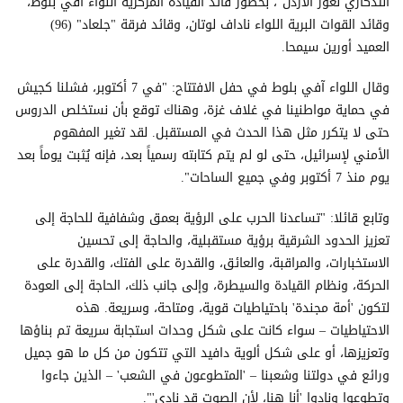
التذكاري لغور الأردن"، بحضور قائد القيادة المركزية اللواء آفي بلوط،
وقائد القوات البرية اللواء ناداف لوتان، وقائد فرقة "جلعاد" (96)
العميد أورين سيمحا.
وقال اللواء آفي بلوط في حفل الافتتاح: "في 7 أكتوبر، فشلنا كجيش
في حماية مواطنينا في غلاف غزة، وهناك توقع بأن نستخلص الدروس
حتى لا يتكرر مثل هذا الحدث في المستقبل. لقد تغير المفهوم
الأمني لإسرائيل، حتى لو لم يتم كتابته رسمياً بعد، فإنه يُثبت يوماً بعد
يوم منذ 7 أكتوبر وفي جميع الساحات".
وتابع قائلا: "تساعدنا الحرب على الرؤية بعمق وشفافية للحاجة إلى
تعزيز الحدود الشرقية برؤية مستقبلية، والحاجة إلى تحسين
الاستخبارات، والمراقبة، والعائق، والقدرة على الفتك، والقدرة على
الحركة، ونظام القيادة والسيطرة، وإلى جانب ذلك، الحاجة إلى العودة
لتكون 'أمة مجندة' باحتياطيات قوية، ومتاحة، وسريعة. هذه
الاحتياطيات – سواء كانت على شكل وحدات استجابة سريعة تم بناؤها
وتعزيزها، أو على شكل ألوية دافيد التي تتكون من كل ما هو جميل
ورائع في دولتنا وشعبنا – 'المتطوعون في الشعب' – الذين جاءوا
وتطوعوا ونادوا 'أنا هنا، لأن الصوت قد نادى'".