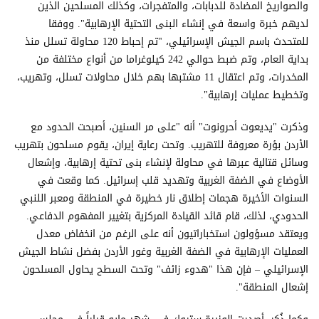
والصواريخ المضادة للدبابات، والمتفجرات، وكذلك المسلحين الذين
لديهم خبرة واسعة في إنشاء البنى التحتية الإرهابية". ووفقا
للمتحدث باسم الجيش الإسرائيلي، "تم إحباط 120 محاولة تسلل منذ
بداية العام، وتم ضبط حوالي 242 كيلوغراما من أنواع مختلفة من
المخدرات، وتم اعتقال 11 مشتبها بهم خلال محاولات تسلل، وتهريب،
وتخطيط عمليات إرهابية".
وذكرت "يديعوت أحرونوت" أنه "على مر السنين، أصبحت الحدود مع
الأردن بؤرة معروفة للتهريب. وتحت رعاية إيران، يقوم مسلحون بتهريب
وسائل قتالية عبرها في محاولة لإنشاء بنى تحتية إرهابية، وإشعال
الأوضاع في الضفة الغربية وتهديد قلب إسرائيل. كما وقعت في
السنوات الأخيرة هجمات إطلاق نار خطيرة في المنطقة ومعبر اللنبي
الحدودي، لذلك، قام قائد القيادة المركزية بتغيير المفهوم الدفاعي.
ويعتقد مسؤولون استخباراتيون أنه على الرغم من انخفاض معدل
العمليات الإرهابية في الضفة الغربية وغور الأردن بفضل نشاط الجيش
الإسرائيلي – فإن هذا "هدوء زائف" وتحت السطح يحاول المسلحون
إشعال المنطقة".