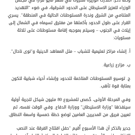
وكما ذُكر، أصدرت الوزيرة ستروك في شهر مايو قراراً في مجلس
الوزراء لتعزيز الاستيطان على الحدود الشرقية، في ضوء "التهديد
المتنامي من الشرق وندرة المستوطنات الحالية في المنطقة". يسري
القرار على طول الحدود بأكملها من مفترق تسيماه في الشمال إلى
إيلات في الجنوب – وسيتم بموجبه إقامة مستوطنات على ثلاثة
مستويات:
أ. إنشاء مراكز تعليمية للشباب – مثل المعاهد الدينية و"نوى ناحال".
ب. مزارع زراعية.
ج. توسيع المستوطنات المتاخمة للحدود وإنشاء أحياء شبابية لتكون
بمثابة قوة تأهب.
وفي المرحلة الأولى، خُصص للمشروع 80 مليون شيكل لتجربة أولية
سينفذها "وزارة الاستيطان" ووزارة الدفاع. وفي الوقت نفسه، تم
تعيين فريق من المديرين العامين لوضع خطة خمسية واسعة النطاق.
جدير بالذكر أن هذا الأسبوع أُقيم "حفل افتتاح الفرقة عند النصب