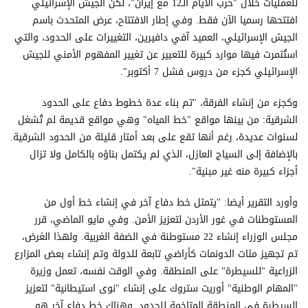
للعمليات خلال "حرب الأيام الـ12 مع إيران"، لكن الجيش الإسرائيلي
افتتحها رسميا الآن فقط. وفي إطار الافتتاح، عرض المتحدث باسم
الجيش الإسرائيلي، العميد آفي دافيرين، التغييرات على الحدود، والتي
استُثمرت فيها موارد كبيرة للتعبير عن تغيير المفهوم الأمني للجيش
الإسرائيلي كجزء من دروس فشل 7 أكتوبر".
وكجزء من إنشاء الفرقة، "تم بناء عدة خطوط دفاع على الحدود
الشرقية: من بينها مواقع "خط المياه" وهي مواقع قديمة لم تُشغل
لسنوات عديدة، رغم أنها تقع على بعد أمتار قليلة من الحدود الشرقية.
بالإضافة إلى السياج العازل، الذي لم يكتمل بناؤه بالكامل ولا تزال
أجزاء كبيرة منه غير مبنية".
وأورد التقرير أيضا: "يتمثل خط دفاع آخر في إنشاء خط أول من
المستوطنات في غور الأردن لتعزيز الأمن. وفي مايو الماضي، قرر
مجلس الوزراء إنشاء 22 مستوطنة في الضفة الغربية. ولهذا الغرض،
تم تجهيز مئات الدونمات كأراضي تابعة للدولة وتم إنشاء بعض المزارع
الزراعية "للسيطرة" على المنطقة. وفي الوقت نفسه، تعمل وزيرة
"المهام الوطنية" أوريت ستروك على إنشاء "نوى استيطانية" لتعزيز
السيطرة في المنطقة المتاخمة للحدود. وهناك خط دفاع آخر هو