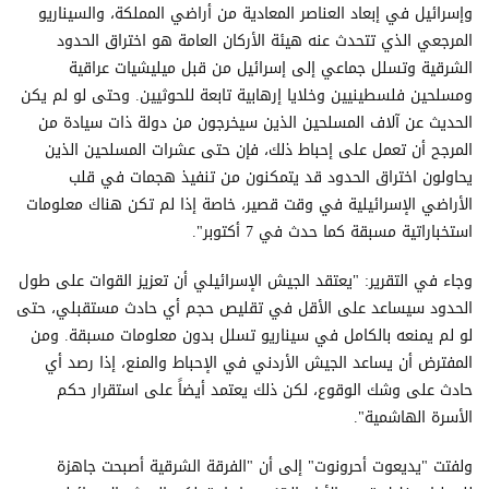
وإسرائيل في إبعاد العناصر المعادية من أراضي المملكة، والسيناريو
المرجعي الذي تتحدث عنه هيئة الأركان العامة هو اختراق الحدود
الشرقية وتسلل جماعي إلى إسرائيل من قبل ميليشيات عراقية
ومسلحين فلسطينيين وخلايا إرهابية تابعة للحوثيين. وحتى لو لم يكن
الحديث عن آلاف المسلحين الذين سيخرجون من دولة ذات سيادة من
المرجح أن تعمل على إحباط ذلك، فإن حتى عشرات المسلحين الذين
يحاولون اختراق الحدود قد يتمكنون من تنفيذ هجمات في قلب
الأراضي الإسرائيلية في وقت قصير، خاصة إذا لم تكن هناك معلومات
استخباراتية مسبقة كما حدث في 7 أكتوبر".
وجاء في التقرير: "يعتقد الجيش الإسرائيلي أن تعزيز القوات على طول
الحدود سيساعد على الأقل في تقليص حجم أي حادث مستقبلي، حتى
لو لم يمنعه بالكامل في سيناريو تسلل بدون معلومات مسبقة. ومن
المفترض أن يساعد الجيش الأردني في الإحباط والمنع، إذا رصد أي
حادث على وشك الوقوع، لكن ذلك يعتمد أيضاً على استقرار حكم
الأسرة الهاشمية".
ولفتت "يديعوت أحرونوت" إلى أن "الفرقة الشرقية أصبحت جاهزة