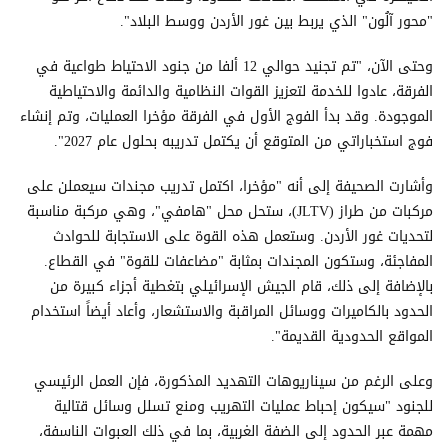
"محور آلُون" الذي يربط بين غور الأردن ووسط البلاد".
وحتى الآن، "تم تجنيد حوالي 12 ألفا من جنود الاحتياط طواعية في
الفرقة، عادوا للخدمة لتعزيز القوات النظامية والدائمة والاحتياطية
الموجودة. وقد بدأ الفوج الأول في الفرقة مؤخرا العمليات، وتم إنشاء
فوج استخباراتي من المتوقع أن يكتمل تدريبه بحلول عام 2027".
وأشارت الصحيفة إلى أنه "مؤخرا، اكتمل تدريب مجندات سيعملن على
مركبات من طراز (JLTV)، ستحل محل "هامفي"، وهي مركبة مناسبة
لتحديات غور الأردن. وستعمل هذه القوة على الاستجابة للحوادث
المفاجئة، وستكون المجندات بمثابة "مضاعفات للقوة" في القطاع.
بالإضافة إلى ذلك، قام الجيش الإسرائيلي بتغطية أجزاء كبيرة من
الحدود بالكاميرات ووسائل المراقبة والاستشعار، وأعاد أيضاً استخدام
المواقع الحدودية القديمة".
وعلى الرغم من سيناريوهات التهديد المذكورة، فإن العمل الرئيسي
للجنود "سيكون إحباط عمليات التهريب ومنع تسلل وسائل قتالية
مهمة عبر الحدود إلى الضفة الغربية، بما في ذلك العبوات الناسفة،