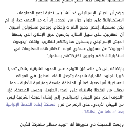
سيستغرق سنوات حتى يصبح السياج بأكمله مستقرا.
ورغم أن الجيش الإسرائيلي قد أنشأ بنى تحتية لجمع المعلومات
الاستخباراتية على طول أجزاء من الحدود، إلا أنه من الصعب جدا، إن لم
يكن مستحيلا، إغلاق جميع الثغرات بإحكام. ويوضح مسؤولون أمنيون
أن المهربين، على سبيل المثال، يدرسون طرق الإغلاق التي يتبعها
الجيش الإسرائيلي ويحسنون محاولاتهم للتهريب. ونقلت "يديعوت
أحرونوت" عن مسؤول عسكري قوله: "تظهر هذه المعلومات في
استخباراتنا، فهم يغيرون تكتيكاتهم باستمرار".
بالإضافة إلى كل ذلك، فإن التواجد على الحدود الشرقية يشكل تحديا
كبيرا للجنود. فالحرارة شديدة وتجعل البقاء المطول في المواقع
العسكرية أمرا صعبا، كما أن المنطقة واسعة ومترامية الأطراف، مما
يصعّب من اليقظة والانتباه على المدى الطويل. وحسب الصحيفة، فإن
"الخوف الذي دفع الجيش الإسرائيلي إلى إنشاء الفرقة الشرقية ليس
من الجيش الأردني، على الرغم من قرار
المملكة إعادة الخدمة الإلزامية
بعد 34 عاما من إلغائها".
وزعمت الصحيفة في تقريرها أنه "توجد مصالح مشتركة للأردن