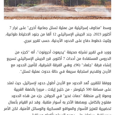
وسط "مخاوف إسرائيلية من عملية تسلل جماعية أخرى" على غرار 7
أكتوبر 2023، جند الجيش الإسرائيلي 12 ألفا من جنود الاحتياط طواعية،
وبُنيت خطوط دفاع على الحدود الأردنية، حسب تقرير عبري.
وورد في تقرير نشرته صحيفة "يديعوت أحرونوت"، أنه "كجزء من
الدروس المستفادة من أحداث 7 أكتوبر، قرر الجيش الإسرائيلي تسريع
إنشاء فرقة "جلعاد" (96)، وهي الفرقة الشرقية، لتأمين الحدود مع
الأردن وتقديم استجابة سريعة في حالة حدوث عملية تسلل".
ووفقا للتقرير، تُعد الحدود مع الأردن أطول حدود لإسرائيل، حيث تمتد
على مسافة 500 كيلومتر - من خليج إيلات ، مرورا بالضفة الغربية
وصولا إلى منطقة "حمات غدير" في الجولان. جزء من هذه الحدود
مفتوح بالكامل، وبعضها الآخر به أسوار مثقبة. وقد تم القيام بأعمال
تحضيرية لتعزيز الأسوار والمواقع العسكرية والوسائل الأمنية، لكن الأمر