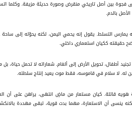
على فجوة بين أصل تاريخي منقرض وصورة حديثة مزيفة. وكلما ات
لأصل بالدم.
ه يمارس التسلط. يقول إنه يحمي اليمن، لكنه يحوّله إلى ساحة 
ح حقيقته ككيان استعماري داخلي.
جنيد أطفال، تحويل الأرض إلى ألغام. شعاراته لا تحمل حياة، بل موت
فين له. لا سلام في قاموسه، فقط موت يعيد إنتاج سلطته.
 هويه قاتلة. كيان مستعار من ماضٍ انتهى، يراهن على أن الع
نه ينسى أن الاستعارة، مهما بدت قوية، تبقى مهددة بالانكش