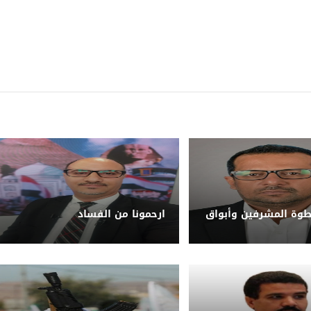
طوة المشرفين وأبواق
ارحمونا من الفساد