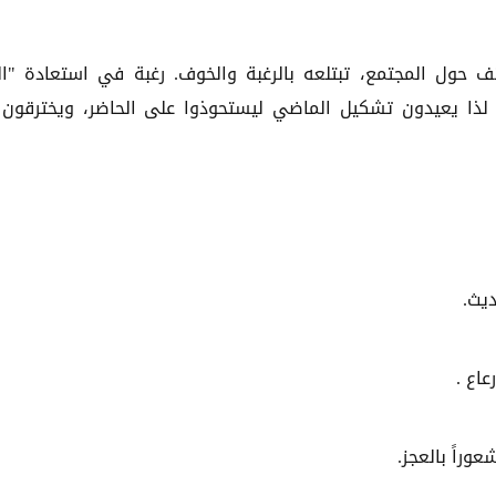
 حول المجتمع، تبتلعه بالرغبة والخوف. رغبة في استعادة "ا
 لذا يعيدون تشكيل الماضي ليستحوذوا على الحاضر، ويخترقون
ديث.
عاع .
عوراً بالعجز.