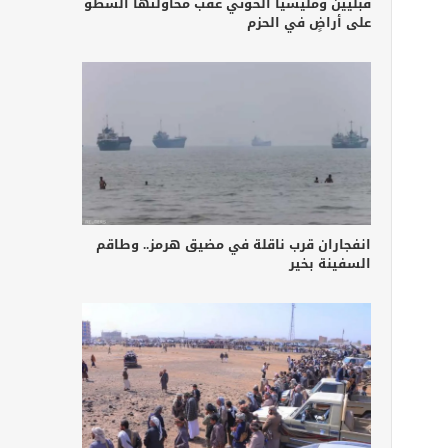
قبليين ومليشيا الحوثي عقب محاولتها السطو
على أراضٍ في الحزم
انفجاران قرب ناقلة في مضيق هرمز.. وطاقم
السفينة بخير