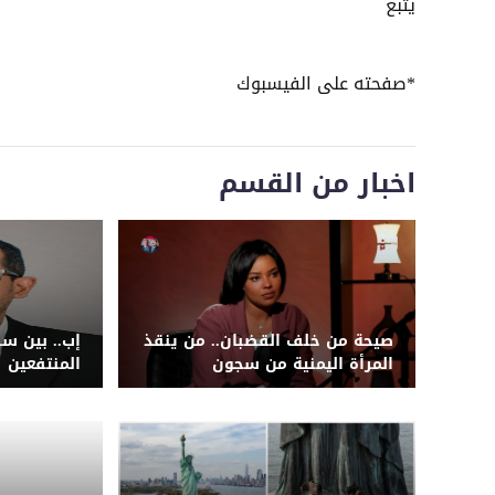
يتبع
*صفحته على الفيسبوك
اخبار من القسم
صيحة من خلف القضبان.. من ينقذ
إب.. بين س
المرأة اليمنية من سجون
المنتفعين
الحوثيين؟