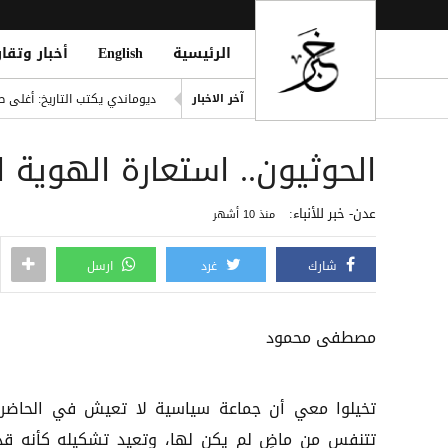
الرئيسية
English
أخبار وتقار
إصابة مدنيين اثنين جراء قصف
ديوماندي يكتب التاريخ: أغلى ص
آخر الاخبار
d Houthi Attack on Marib Camp
الحوثيون.. استعارة الهوية ا
انفراد| مصادر تكشف مشاركة ع
هيثم حسن يوقع لسيلتيك الاسكت
عدن- خبر للأنباء:
منذ 10 أشهر
التحالف: هجوم حوثي يستهدف أعياناً مدنية
شارك
غرد
ارسل
مصطفى محمود
تخيلوا معي أن جماعة سياسية لا تعيش في الحاضر،
تتنفس من ماضٍ لم يكن لها، وتعيد تشكيله كأنه قدر