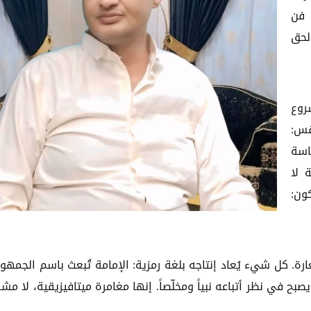
 فن
لحق
روع
قس:
اسة
 لا
ون:
ة. كل شيء يُعاد إنتاجه بلغة رمزية: الإمامة تُبعث باسم الجمهور
ح في نظر أتباعه نبياً ومخلّصاً. إنها مغامرة ميتافيزيقية، لا مشرو