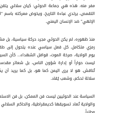
مفر منه. هذه هي جماعة الحوثي: كيان سلالي يتقن
التقمص، يرتدي عباءة التاريخ، ويخوض معركته باسم "ا
الإلهي" ضد الإنسان اليمني.
منذ ظهوره، لم يكن الحوثي مجرد حركة سياسية، بل مش
رمزي متكامل. كل فعل سياسي عنده يتحول إلى ط
يوم الولاية، صرخة الموت، قوافل الشهداء... كأن السي
ليست حواراً أو إدارة شؤون الناس، بل شعائر مقدسة
تُناقش. هو لا يرى اليمن كما هو، بل كما يريد أن يك
سلالة تحكم، وشعب يُقاد.
السياسة عند الحوثيين ليست فن الممكن، بل فن الاستعار
والولاية تُعاد تسويقها كديمقراطية، والحاكم السلالي يصب
وطنياً.