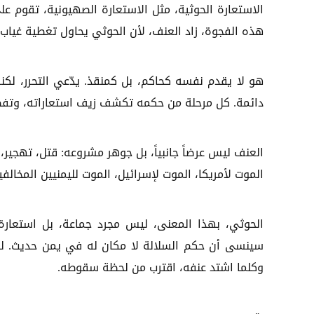
الاستعارة الحوثية، مثل الاستعارة الصهيونية، تقوم 
هذه الفجوة، زاد العنف، لأن الحوثي يحاول تغطية غياب ا
هو لا يقدم نفسه كحاكم، بل كمنقذ. يدّعي التحرر، لكن
دائمة. كل مرحلة من حكمه تكشف زيف استعاراته، وتفض
العنف ليس عرضاً جانبياً، بل جوهر مشروعه: قتل، تهجير، ت
الموت لأمريكا، الموت لإسرائيل، الموت لليمنيين المخال
الحوثي، بهذا المعنى، ليس مجرد جماعة، بل استعارة
سينسى أن حكم السلالة لا مكان له في يمن حديث. لك
وكلما اشتد عنفه، اقترب من لحظة سقوطه.