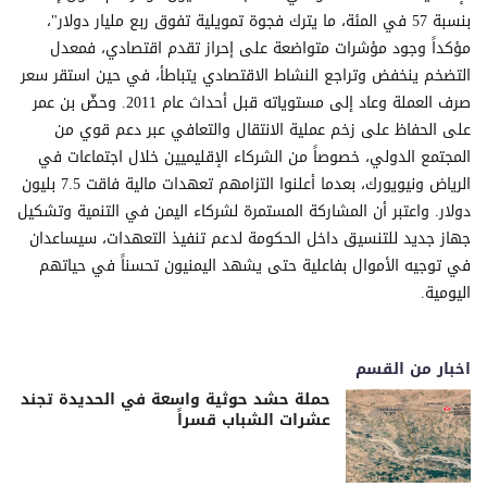
بنسبة 57 في المئة، ما يترك فجوة تمويلية تفوق ربع مليار دولار"،
مؤكداً وجود مؤشرات متواضعة على إحراز تقدم اقتصادي، فمعدل
التضخم ينخفض وتراجع النشاط الاقتصادي يتباطأ، في حين استقر سعر
صرف العملة وعاد إلى مستوياته قبل أحداث عام 2011. وحضّ بن عمر
على الحفاظ على زخم عملية الانتقال والتعافي عبر دعم قوي من
المجتمع الدولي، خصوصاً من الشركاء الإقليميين خلال اجتماعات في
الرياض ونيويورك، بعدما أعلنوا التزامهم تعهدات مالية فاقت 7.5 بليون
دولار. واعتبر أن المشاركة المستمرة لشركاء اليمن في التنمية وتشكيل
جهاز جديد للتنسيق داخل الحكومة لدعم تنفيذ التعهدات، سيساعدان
في توجيه الأموال بفاعلية حتى يشهد اليمنيون تحسناً في حياتهم
اليومية.
اخبار من القسم
حملة حشد حوثية واسعة في الحديدة تجند
عشرات الشباب قسراً