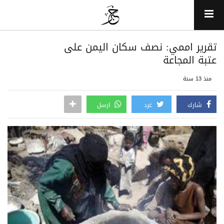
تقرير اممي: نصف سكان اليمن على
عتبة المجاعة
منذ 13 سنة
شارك
غرد
ارسل