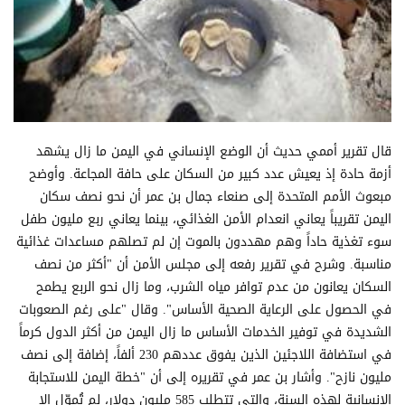
قال تقرير أممي حديث أن الوضع الإنساني في اليمن ما زال يشهد
أزمة حادة إذ يعيش عدد كبير من السكان على حافة المجاعة. وأوضح
مبعوث الأمم المتحدة إلى صنعاء جمال بن عمر أن نحو نصف سكان
اليمن تقريباً يعاني انعدام الأمن الغذائي، بينما يعاني ربع مليون طفل
سوء تغذية حاداً وهم مهددون بالموت إن لم تصلهم مساعدات غذائية
مناسبة. وشرح في تقرير رفعه إلى مجلس الأمن أن "أكثر من نصف
السكان يعانون من عدم توافر مياه الشرب، وما زال نحو الربع يطمح
في الحصول على الرعاية الصحية الأساس". وقال "على رغم الصعوبات
الشديدة في توفير الخدمات الأساس ما زال اليمن من أكثر الدول كرماً
في استضافة اللاجئين الذين يفوق عددهم 230 ألفاً، إضافة إلى نصف
مليون نازح". وأشار بن عمر في تقريره إلى أن "خطة اليمن للاستجابة
الإنسانية لهذه السنة، والتي تتطلب 585 مليون دولار، لم تُموّل إلا