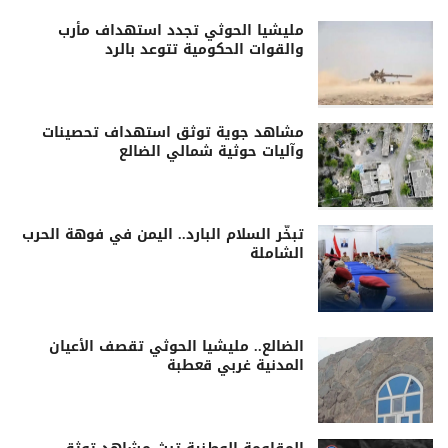
مليشيا الحوثي تجدد استهداف مأرب
والقوات الحكومية تتوعد بالرد
مشاهد جوية توثق استهداف تحصينات
وآليات حوثية شمالي الضالع
تبخّر السلام البارد.. اليمن في فوهة الحرب
الشاملة
الضالع.. مليشيا الحوثي تقصف الأعيان
المدنية غربي قعطبة