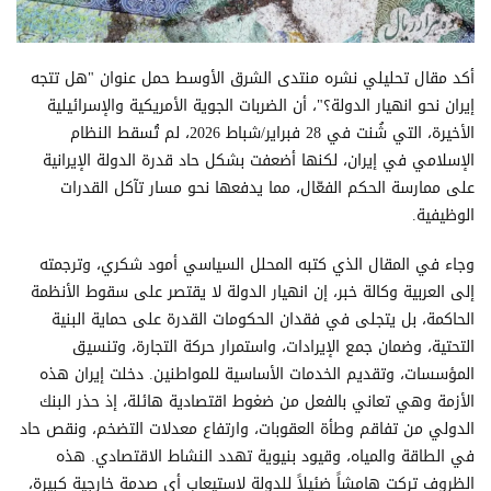
أكد مقال تحليلي نشره منتدى الشرق الأوسط حمل عنوان "هل تتجه
إيران نحو انهيار الدولة؟"، أن الضربات الجوية الأمريكية والإسرائيلية
الأخيرة، التي شُنت في 28 فبراير/شباط 2026، لم تُسقط النظام
الإسلامي في إيران، لكنها أضعفت بشكل حاد قدرة الدولة الإيرانية
على ممارسة الحكم الفعّال، مما يدفعها نحو مسار تآكل القدرات
الوظيفية.
وجاء في المقال الذي كتبه المحلل السياسي أمود شكري، وترجمته
إلى العربية وكالة خبر، إن انهيار الدولة لا يقتصر على سقوط الأنظمة
الحاكمة، بل يتجلى في فقدان الحكومات القدرة على حماية البنية
التحتية، وضمان جمع الإيرادات، واستمرار حركة التجارة، وتنسيق
المؤسسات، وتقديم الخدمات الأساسية للمواطنين. دخلت إيران هذه
الأزمة وهي تعاني بالفعل من ضغوط اقتصادية هائلة، إذ حذر البنك
الدولي من تفاقم وطأة العقوبات، وارتفاع معدلات التضخم، ونقص حاد
في الطاقة والمياه، وقيود بنيوية تهدد النشاط الاقتصادي. هذه
الظروف تركت هامشاً ضئيلاً للدولة لاستيعاب أي صدمة خارجية كبيرة،