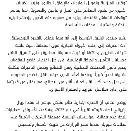
توقيت الميزانية وتمويل الواردات والإنفاق الطارئ. وتزيد الضربات
الأخيرة من علاوة المخاطر على النقل والتأمين والتسوية، مما يفاقم
توقعات انكماش الاقتصاد ويزيد من صعوبة دفع الأجور وإصلاح البنية
التحتية واستيراد المدخلات الأساسية.
يشير منتدى الشرق الأوسط إلى أنه فيما يتعلق بالقدرة اللوجستية،
أدت الضربات إلى إخلاء الأجواء التجارية فوق المنطقة، حيث علقت
شركات الطيران رحلاتها أو غيرت مسارها، مما يؤثر على تنسيق النقل
وحسابات التأمين والحركة الإقليمية. في ظل اقتصاد خاضع للعقوبات،
يصبح تأمين المدخلات الصناعية ونقل البضائع وتحمل التأخيرات بتكلفة
مقبولة تحدياً كبيراً. وعندما تُعقّد الحرب حركة النقل، تضطر الحكومة
إلى بذل جهد أكبر لنقل كميات أقل من البضائع، مما يقلل من قدرتها
على إدارة سلاسل التوريد واستقرار الأسواق.
يوضح الكاتب أن القدرة الإدارية تتأثر بشكل مباشر؛ إذ فقد الريال
الإيراني نصف قيمته تقريباً في عام 2025، وشهدت الأسواق اضطرابات
نتيجة عدم فعالية المؤسسات الرسمية وهيمنة الشبكات الأمنية على
قطاعات حيوية. عندما تعجز الوزارات عن تثبيت الأسعار وتخصيص