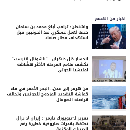
اخبار من القسم
واشنطن: ترامب أبلغ محمد بن سلمان
دعمه لعمل عسكري ضد الحوثيين قبل
استهداف مطار صنعاء
انحسار ظل طهران.. "ناشونال إنترست"
تكشف ملامح المرحلة الأكثر هشاشة
لمليشيا الحوثي
من هرمز إلى عدن.. البحر الأحمر في فك
كماشة التهديد المزدوج للحوثيين وتحالف
قراصنة الصومال
تقرير لـ"نيويورك تايمز": إيران لا تزال
تحتفظ بقدرات صاروخية خطيرة رغم
الضربات المكثفة