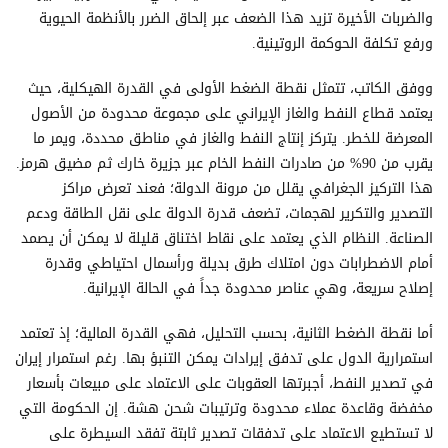
والضربات الأخيرة تزيد هذا الضعف عبر إلحاق الضرر بالأنظمة الحيوية
ورفع تكلفة الحوكمة الروتينية.
ووفق الكاتب، تتمثل نقطة الضغط الأولى في القدرة الهيكلية، حيث
يعتمد قطاع النفط والغاز الإيراني على مجموعة محدودة من الأصول
المعرضة للخطر. يتركز إنتاج النفط والغاز في مناطق محددة، ويمر ما
يقرب من 90% من صادرات النفط الخام عبر جزيرة خارك ثم مضيق هرمز.
هذا التركيز الجغرافي يقلل من مرونة الدولة؛ فعند تعرض مراكز
التصدير والتكرير لهجمات، تضعف قدرة الدولة على نقل الطاقة ودعم
الصناعة. النظام الذي يعتمد على نقاط اختناق قليلة لا يمكن أن يصمد
أمام الاضطرابات دون امتلاك طرق بديلة ورأسمال احتياطي وقدرة
إصلاح سريعة، وهي عناصر محدودة جداً في الحالة الإيرانية.
أما نقطة الضغط الثانية، بحسب التحليل، فهي القدرة المالية؛ إذ تعتمد
استمرارية الدول على تدفق إيرادات يمكن التنبؤ بها. رغم استمرار إيران
في تصدير النفط، أجبرتها العقوبات على الاعتماد على مبيعات بأسعار
مخفضة وقاعدة عملاء محدودة وترتيبات شحن هشة. إن الحكومة التي
لا تستطيع الاعتماد على تدفقات تصدير ثابتة تفقد السيطرة على