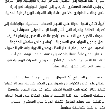
الموارد، تلجأ الدولة إلى الارتجال بدلاً من الإدارة الروتينية. ومن المرجح
أن يؤدي الضغط العسكري الخارجي إلى تحويل الأولويات نحو إدارة
الأمن وحالات الطوارئ بدلاً من إعادة بناء القدرات البيروقراطية المدنية.
أخيراً، تتآكل قدرة الدولة على تقديم الخدمات الأساسية. فبالإضافة إلى
تحديات الطاقة والمياه التي أشار إليها البنك الدولي مسبقاً، تزيد
الهجمات الأخيرة من الأعباء. مع تراجع عائدات التصدير وارتفاع تكاليف
النقل وتحول الموارد نحو الاستجابة للأزمة، يتقلص هامش الحكومة
للتخفيف من حدة ارتفاع أسعار الغذاء ونقص الأدوية وانقطاع الكهرباء.
لا تنهار الدول عادةً دفعة واحدة، بل تضعف عندما تتوقف عن أداء
وظائفها الاعتيادية بكفاءة. إن التآكل التدريجي للقدرات الروتينية هو
ما يشير إلى بداية فشل الدولة عملياً.
ويختم المقال التحليلي بأن السؤال المحوري لم يعد يتعلق بقدرة
النظام على فرض الإكراه، بل بقدرته على الحكم بفعالية. بعد 28 فبراير/
شباط 2026، تبدو هذه القدرة أضعف بكثير. قد يظل النظام متمسكاً
بالسلطة المركزية، لكن هذا التمسك لا يعني الحفاظ على قدرة الدولة
الوظيفية، مما يمهد الطريق لتفكك الدولة على المستوى العملي
حتى لو بقيت متماسكة سياسياً.