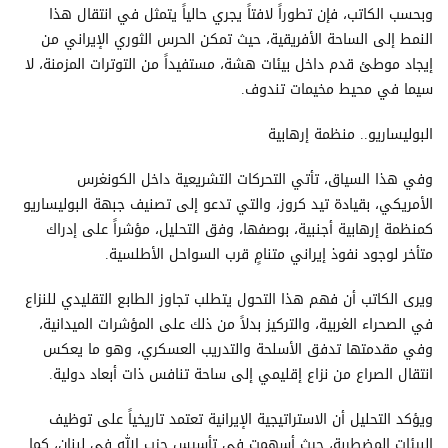
وبحسب الكاتب، فإن تطوراً لافتاً يجري حالياً يتمثل في انتقال هذا
النمط إلى الساحة الأفريقية، حيث تمكن الحرس الثوري الإيراني من
إيجاد موطئ قدم داخل بيئات هشة، مستفيداً من التوترات المزمنة، لا
سيما في محيط مخيمات تندوف.
البوليساريو.. منظمة إرهابية
وفي هذا السياق، تأتي التحركات التشريعية داخل الكونغرس
الأمريكي، بقيادة تيد كروز، والتي تدعو إلى تصنيف جبهة البوليساريو
كمنظمة إرهابية أجنبية، بوصفها، وفق التحليل، مؤشراً على إدراك
متأخر لوجود نفوذ إيراني متنامٍ قرب السواحل الأطلسية.
ويرى الكاتب أن فهم هذا التحول يتطلب تجاوز الطابع التقليدي للنزاع
في الصحراء الغربية، والتركيز بدلاً من ذلك على المؤشرات الميدانية،
وفي مقدمتها تدفق الأسلحة والتدريب العسكري، وهو ما يعكس
انتقال الصراع من نزاع إقليمي إلى ساحة تنافس ذات أبعاد دولية.
ويؤكد التحليل أن الاستراتيجية الإيرانية تعتمد تاريخياً على توظيف
البيئات المضطربة، حيث أسهمت في تأسيس حزب الله في لبنان، كما