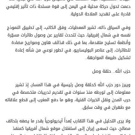
دعمت تحول حركة محلية في اليمن إلى قوة مسلحة ذات تأثير إقليمي
قادرة على تهديد الملاحة الدولية.
وفي السياق ذاته، تشير المعطيات، وفق الكاتب، إلى تطبيق النموذج
نفسه في شمال إفريقيا، حيث تتحدث تقارير عن وصول طائرات مسيّرة
وأنظمة تسليح متقدمة، بما في ذلك قذائف هاون وصواريخ مضادة
للطائرات، إلى عناصر البوليساريو، في تطور نوعي من شأنه إعادة
تشكيل طبيعة المواجهة.
حزب الله.. حلقة وصل
ويبرز دور حزب الله كحلقة وصل رئيسية في هذا المسار، إذ تشير
معلومات إلى تورطه منذ سنوات في تقديم تدريبات متخصصة في
حرب المدن ونقل الخبرات الفنية، وهو ما دفع المغرب إلى قطع علاقاته
مع طهران في وقت سابق.
ولا يرى التحليل في هذا التقارب بُعداً أيديولوجياً بقدر ما يصفه بتحالف
مصالح، حيث تسعى إيران إلى استغلال موقع شمال أفريقيا كمنفذ