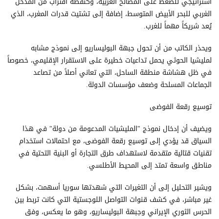
استراتيجي للضغط على المصالح الغربية، وكنقطة اقتراب من المدخل
الغربي للبحر الأبيض المتوسط، إضافة إلى تشتيت قدرات المغرب، الذي
يُعد شريكاً مهماً للغرب.
ويحذر الكاتب من أن تحول جبهة البوليساريو إلى نموذج مشابه
لمليشيا الحوثي يحمل تداعيات خطيرة على الاستقرار الإقليمي، خصوصاً
في ظل هشاشة منطقة الساحل، التي تعاني أصلاً من تصاعد
الجماعات المسلحة وضعف مؤسسات الدولة.
توسيع رقعة الفوضى
ويضيف أن إدخال نموذج "المليشيات المدعومة من دولة" في هذا
السياق قد يؤدي إلى توسيع رقعة الفوضى، مع احتمالات استخدام
تقنيات قتالية متقدمة لاستهداف طرق التجارة أو البنية التحتية في
مناطق واسعة تمتد إلى المحيط الأطلسي.
ويشير التحليل إلى أن التغيرات التي شهدتها سوريا أسهمت، بشكل
غير مباشر، في كشف قنوات التواصل اللوجستية التي كانت تربط بين
الحرس الثوري الإيراني وجبهة البوليساريو، وهو ما يعكس، وفق