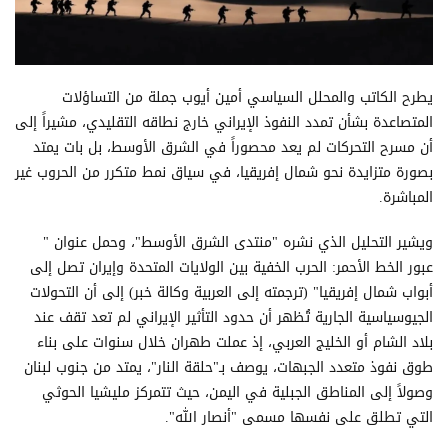
يطرح الكاتب والمحلل السياسي أمين أيوب جملة من التساؤلات
المتصاعدة بشأن تمدد النفوذ الإيراني خارج نطاقه التقليدي، مشيراً إلى
أن مسرح التحركات لم يعد محصوراً في الشرق الأوسط، بل بات يمتد
بصورة متزايدة نحو شمال إفريقيا، في سياق نمط متكرر من الحروب غير
المباشرة.
ويشير التحليل الذي نشره "منتدى الشرق الأوسط"، وحمل عنوان "
عبور الخط الأحمر: الحرب الخفية بين الولايات المتحدة وإيران تصل إلى
أبواب شمال إفريقيا" (ترجمته إلى العربية وكالة خبر) إلى أن التحولات
الجيوسياسية الجارية تُظهر أن حدود التأثير الإيراني لم تعد تقف عند
بلاد الشام أو الخليج العربي، إذ عملت طهران خلال سنوات على بناء
طوق نفوذ متعدد الجبهات، يوصف بـ"حلقة النار"، يمتد من جنوب لبنان
وصولاً إلى المناطق الجبلية في اليمن، حيث تتمركز مليشيا الحوثي
التي تطلق على نفسها مسمى "أنصار الله".