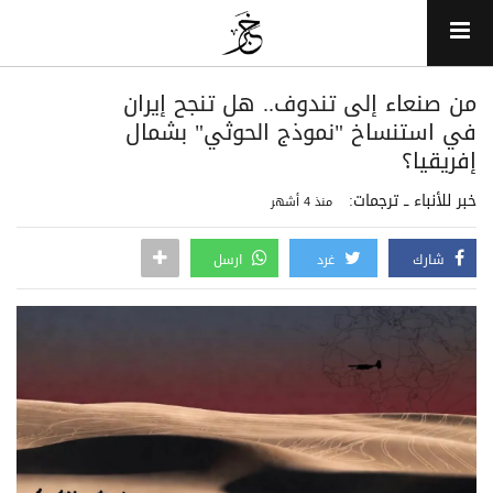
من صنعاء إلى تندوف.. هل تنجح إيران
في استنساخ "نموذج الحوثي" بشمال
إفريقيا؟
خبر للأنباء ــ ترجمات:
منذ 4 أشهر
شارك
غرد
ارسل