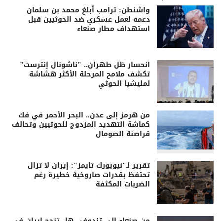
واشنطن: ترامب أبلغ محمد بن سلمان
دعمه لعمل عسكري ضد الحوثيين قبل
استهداف مطار صنعاء
انحسار ظل طهران.. "ناشونال إنترست"
تكشف ملامح المرحلة الأكثر هشاشة
لمليشيا الحوثي
من هرمز إلى عدن.. البحر الأحمر في فك
كماشة التهديد المزدوج للحوثيين وتحالف
قراصنة الصومال
تقرير لـ"نيويورك تايمز": إيران لا تزال
تحتفظ بقدرات صاروخية خطيرة رغم
الضربات المكثفة
من صنعاء إلى تندوف.. هل تنجح إيران في