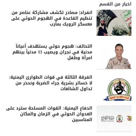
اخبار من القسم
انفراد| مصادر تكشف مشاركة عناصر من
تنظيم القاعدة في الهجوم الحوثي على
معسكر الرويك بمأرب
التحالف: هجوم حوثي يستهدف أعياناً
مدنية في نجران ويصيب 11 مدنياً بينهم
امرأة وطفل
الفرقة الثالثة في قوات الطوارئ اليمنية:
لا خسائر بشرية جراء الضربة ونحذر من
تداول الشائعات
الدفاع اليمنية: القوات المسلحة سترد على
العدوان الحوثي في الزمان والمكان
المناسبين