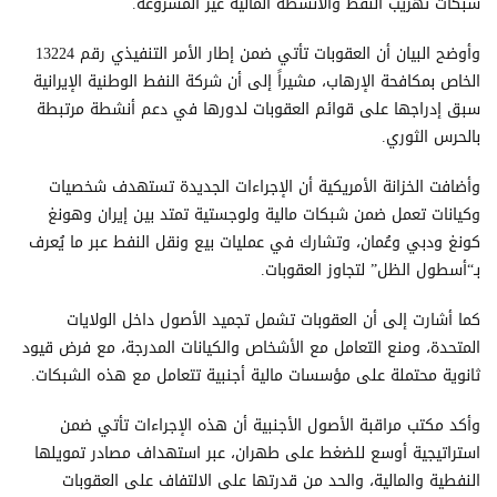
شبكات تهريب النفط والأنشطة المالية غير المشروعة.
وأوضح البيان أن العقوبات تأتي ضمن إطار الأمر التنفيذي رقم 13224
الخاص بمكافحة الإرهاب، مشيراً إلى أن شركة النفط الوطنية الإيرانية
سبق إدراجها على قوائم العقوبات لدورها في دعم أنشطة مرتبطة
بالحرس الثوري.
وأضافت الخزانة الأمريكية أن الإجراءات الجديدة تستهدف شخصيات
وكيانات تعمل ضمن شبكات مالية ولوجستية تمتد بين إيران وهونغ
كونغ ودبي وعُمان، وتشارك في عمليات بيع ونقل النفط عبر ما يُعرف
بـ“أسطول الظل” لتجاوز العقوبات.
كما أشارت إلى أن العقوبات تشمل تجميد الأصول داخل الولايات
المتحدة، ومنع التعامل مع الأشخاص والكيانات المدرجة، مع فرض قيود
ثانوية محتملة على مؤسسات مالية أجنبية تتعامل مع هذه الشبكات.
وأكد مكتب مراقبة الأصول الأجنبية أن هذه الإجراءات تأتي ضمن
استراتيجية أوسع للضغط على طهران، عبر استهداف مصادر تمويلها
النفطية والمالية، والحد من قدرتها على الالتفاف على العقوبات