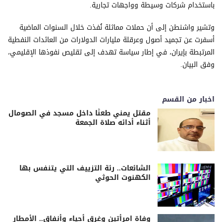
باستخدام شركات وسيطة وواجهات تجارية.
وتشير واشنطن إلى أن حملات مماثلة نُفذت خلال السنوات الماضية
أسفرت عن تجميد أصول وعرقلة مليارات الدولارات من العائدات النفطية
المرتبطة بإيران، في إطار سياسة تهدف إلى تقليص نفوذها الإقليمي،
وفق البيان.
اخبار من القسم
مقتل يمني طعنًا داخل مسجد في الصومال
أثناء أدائه صلاة الجمعة
الشائعات.. رئة التزييف التي يتنفس بها
الكهنوت الحوثي
وفاة امرأتين وغرق أحياء وأنفاق.. الأمطار