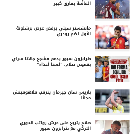
القائمة بفارق كبير
مانشستر سيتي يرفض عرض برشلونة
الأول لضم رودري
طرابزون سبور يدعم مشجع جالاتا سراي
بقميص صلاح: "لسنا أعداء"
باريس سان جيرمان يترقب فلاهوفيتش
مجانًا
صلاح يتربع على عرش رواتب الدوري
التركي مع طرابزون سبور