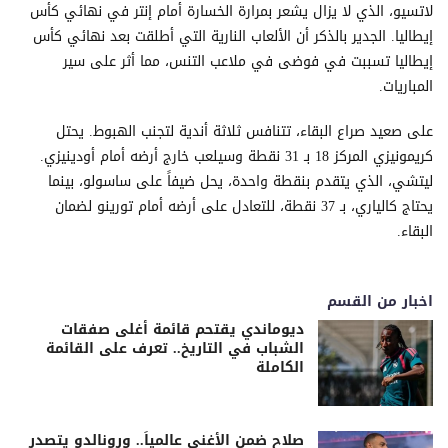
لاتسيو، الذي لا يزال يشعر بمرارة الخسارة أمام إنتر في نهائي كأس
إيطاليا. الجدير بالذكر أن الألعاب النارية التي أطلقت بعد نهائي كأس
إيطاليا تسببت في فوضى في ملاعب التنس، مما أثر على سير
المباريات.
على صعيد صراع البقاء، تتنافس ثلاثة أندية لتجنب الهبوط. يحتل
كريمونيزي المركز 18 بـ 31 نقطة وسيلعب خارج أرضه أمام أودينيزي.
ليتشي، الذي يتقدم بنقطة واحدة، يحل ضيفاً على ساسولو، بينما
يحتاج كالياري، بـ 37 نقطة، للتعادل على أرضه أمام تورينو لضمان
البقاء.
اخبار من القسم
ديوماندي يقتحم قائمة أغلى صفقات
الشباب في التاريخ.. تعرف على القائمة
الكاملة
صلاح ضمن الأغنى عالمياً.. ورونالدو يتصدر