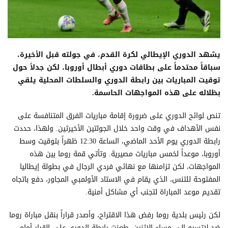
يشهد الدوري الإيطالي لكرة القدم، في جولته قبل الأخيرة،
سباقاً محتدماً على بطاقات دوري أبطال أوروبا، لكن جدلاً حول
توقيت المباريات بين رابطة الدوري والسلطات المحلية يلقي
بظلاله على هذه المواجهات الحاسمة.
تنص لوائح الدوري على ضرورة إقامة مباريات الفرق المتنافسة على
نفس الأهداف في وقت واحد خلال الجولتين الأخيرتين. ولهذا، حددت
رابطة الدوري يوم الأحد الماضي، الساعة 12:30 ظهراً بتوقيت وسط
أوروبا، موعداً لخمس مباريات مصيرية. وتأتي قمة روما بين هذه
المواجهات، لكن تزامنها مع نهائي فردي الرجال في بطولة إيطاليا
المفتوحة للتنس، الذي يقام في الاستاد الأولمبي المجاور، دفع باتجاه
تقديم موعد المباراة لتجنب أي مشاكل أمنية.
لكن رئيس بلدية روما رفض هذا الاقتراح، وأصدر قراراً بنقل مباراة روما
ضد لاتسيو إلى مساء الاثنين. طعنت رابطة الدوري على القرار أمام