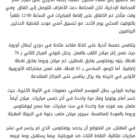
المحكمة الإدارية، لكن المحكمة دعت الأطراف للتوصل إلى اتفاق. وفي
وقت متأخر، تم الاتفاق على إقامة المباريات في الساعة 12:00 ظهراً
بالتوقيت المحلي يوم الأحد، مع تنسيق أمني موحد لتغطية الحدثين
الرياضيين.
يتنافس خمسة أندية على ثلاثة مقاعد متاحة في دوري أبطال أوروبا،
حيث ضمن إنتر ميلان اللقب بالفعل. يحتل نابولي المركز الثاني بـ 70
نقطة، يليه يوفنتوس بفارق نقطتين، ثم ميلان وروما بفارق نقطة
إضافية. أما كومو، السادس بـ 65 نقطة، فقد ضمن مشاركته الأوروبية
الأولى في تاريخه ولا يزال ينافس على المراكز المتقدمة.
يواجه نابولي، بطل الموسم الماضي، صعوبات في الآونة الأخيرة، حيث
خسر أمام بولونيا وفاز مرة واحدة في آخر خمس مباريات. ميلان أيضاً
متعثر، بعد فوزه مرة واحدة في ست مباريات، مما سمح ليوفنتوس
وروما بالعودة للمنافسة. سيزور ميلان ملعب جنوة في الجولة المقبلة.
في المقابل، من المتوقع أن يحصد يوفنتوس، الذي لم يخسر في عشر
مباريات متتالية، النقاط الثلاث ضد فيورنتينا. بينما يستقبل روما غريمه