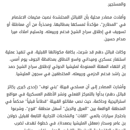
والمستجير.
​وأفادت مصادر محلية بأن القبائل المحتشدة نصبت مخيمات الاعتصام
في "المطارح"، مؤكدةً تمسكها بمطالبها، ومحذرةً من أي مماطلة أو
تسويف في إطلاق سراح الشيخ فدغم وربيعته، وتسليم املاك ميرا
صدام حسين.
​وكانت قبائل دهم قد شرعت، بكافة مكوناتها القبلية، في تنفيذ عملية
استنفار عسكري وميداني واسع النطاق بمحافظة الجوف يوم أمس،
إثر انتهاء المهلة الممنوحة لمليشيا الحوثي لإطلاق سراح الشيخ حمد
بن راشد فدغم الحزمي وربيعته، المختطفين في سجون المليشيا.
​وأشارت المصادر إلى أن مسلحي قبيلة "بني نوف" (إحدى كبرى ركائز
قبائل دهم) بدأوا بالتمركز الفعلي ونشر الأطقم العسكرية في مواقع
استراتيجية وحاكمة، حيث نصب مقاتلو القبيلة "قطاعاً قبلياً" محكماً في
المنطقة الواقعة بين "العرق والجبل" أسفل منطقة "قوع"، وشرعوا
باحتجاز سيارات بائعي "القات" والشاحنات التجارية التابعة لقبايل خولان
بن عامر وسحار (معقل المليشيا بصعدة)، في خطوة تهدف لضرب