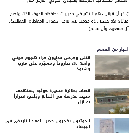
المصالح الاقتصادية المرتبطة بالقيادي الحوثي "فارس مناع".
​يُذكر أن قبائل دهم تنتشر في مديريات محافظة الجوف الـ12، وتضم
قبائل: (ذو حسين، ذو محمد، بني نوف، همدان، المعاطرة، العمالسة،
آل مسعود، وآل سالم).
اخبار من القسم
قتلى وجرحى مدنيون جراء هجوم حوثي
واسع بـ20 صاروخاً ومسيّرة على مأرب
وشبوة
قصف بطائرة مسيرة حوثية يستهدف
محيط مدرسة في الضالع ويُلحق أضراراً
بمنازل
الحوثيون يفجرون حصن المعلا التاريخي في
البيضاء