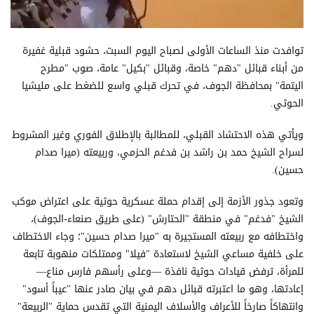
​توافدت منذ الساعات الأولى لصباح اليوم السبت، حشود قبلية غفيرة
من أبناء قبائل "دهم" خاصة، وقبائل "بكيل" عامة، صوب "مطرح
اليتمة" بمحافظة الجوف، في تحرك قبلي واسع للضغط على مليشيا
الحوثي.
​ويأتي هذه الاحتشاد القبلي، للمطالبة بالإطلاق الفوري وغير المشروط
لسراح الشيخ حمد بن راشد بن فدغم الحزمي، وربيعته (ميرا صدام
حسين).
​وتعود جذور الأزمة إلى إقدام حملة عسكرية حوثية على اعتراض موكب
الشيخ "فدغم" في منطقة "الحتارش" (على طريق صنعاء-الجوف)،
واختطافه مع ربيعته المستجيرة به "ميرا صدام حسين"؛ وجاء الاختطاف
على خلفية مساعي الشيخ لاستعادة "فيلا" وممتلكات منهوبة تابعة
للمرأة، ترفض قيادات حوثية نافذة —وعلى رأسهم فارس مناع—
إعادتها، وهو ما اعتبرته قبائل دهم في بيان صادر عنها "عيباً أسود"
وانتهاكاً صارخاً للأعراف والأسلاف اليمنية التي تقدس حماية "الربيعة"