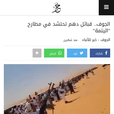
الجوف.. قبائل دهم تحتشد في مطارح
"اليتمة"
الجوف - خبر للأنباء:
منذ شهرين
شارك
غرد
ارسل