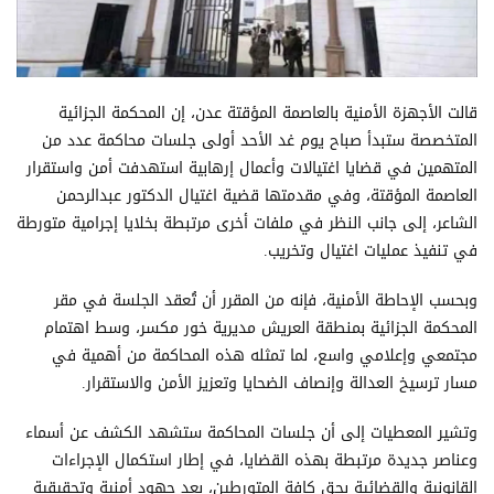
قالت الأجهزة الأمنية بالعاصمة المؤقتة عدن، إن المحكمة الجزائية
المتخصصة ستبدأ صباح يوم غد الأحد أولى جلسات محاكمة عدد من
المتهمين في قضايا اغتيالات وأعمال إرهابية استهدفت أمن واستقرار
العاصمة المؤقتة، وفي مقدمتها قضية اغتيال الدكتور عبدالرحمن
الشاعر، إلى جانب النظر في ملفات أخرى مرتبطة بخلايا إجرامية متورطة
في تنفيذ عمليات اغتيال وتخريب.
وبحسب الإحاطة الأمنية، فإنه من المقرر أن تُعقد الجلسة في مقر
المحكمة الجزائية بمنطقة العريش مديرية خور مكسر، وسط اهتمام
مجتمعي وإعلامي واسع، لما تمثله هذه المحاكمة من أهمية في
مسار ترسيخ العدالة وإنصاف الضحايا وتعزيز الأمن والاستقرار.
وتشير المعطيات إلى أن جلسات المحاكمة ستشهد الكشف عن أسماء
وعناصر جديدة مرتبطة بهذه القضايا، في إطار استكمال الإجراءات
القانونية والقضائية بحق كافة المتورطين، بعد جهود أمنية وتحقيقية