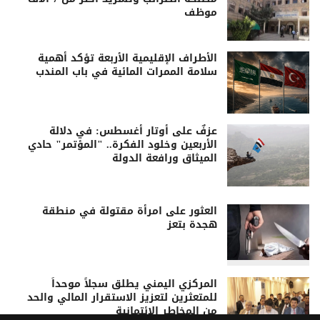
موظف
الأطراف الإقليمية الأربعة تؤكد أهمية
سلامة الممرات المائية في باب المندب
عزفٌ على أوتار أغسطس: في دلالة
الأربعين وخلود الفكرة.. "المؤتمر" حادي
الميثاق ورافعة الدولة
العثور على امرأة مقتولة في منطقة
هجدة بتعز
المركزي اليمني يطلق سجلاً موحداً
للمتعثرين لتعزيز الاستقرار المالي والحد
من المخاطر الائتمانية