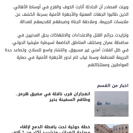
​وبينت المصادر أن الحادثة أثارت الخوف والفزع في أوساط الأهالي،
الذين طالبوا الجهات المعنية والأجهزة الأمنية بسرعة الكشف عن
ملابسات الجريمة، وملاحقة الجناة وضبطهم لتقديمهم للعدالة.
​وتزايدت جرائم القتل والاعتداءات والانتهاكات بحق المدنيين في
محافظة عمران ومختلف المناطق الخاضعة لسيطرة مليشيا الحوثي،
في ظل انفلات أمني غير مسبوق، وانتشار واسع للسلاح، وتصاعد حدة
الجريمة المنظمة وسط غياب تام لدور الأجهزة الأمنية في حماية
المواطنين وممتلكاتهم.
اخبار من القسم
انفجاران قرب ناقلة في مضيق هرمز..
وطاقم السفينة بخير
خطة حوثية تحت يافطة الدمج لإلغاء
مصلحة الضرائب وتشريد أكثر من 7 آلاف