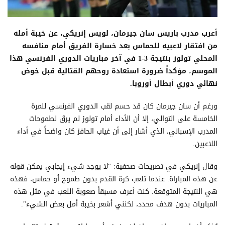
أعرب مدرب باريس سان جيرمان، لويس إنريكي، عن خيبة أمله
من افتقار لاعبيه للحماس بعد خسارة الفريق أمام منافسه
المحلي تولوز بنتيجة 3-1 في آخر مباريات الدوري الفرنسي هذا
الموسم، مؤكداً ضرورة استعادة روحهم القتالية قبل خوض
نهائي دوري أبطال أوروبا.
ورغم أن سان جيرمان كان قد حسم لقب الدوري الفرنسي للمرة
الخامسة على التوالي، إلا أن الأداء أمام تولوز لم يرقَ لطموحات
المدرب الإسباني، الذي أشار إلى أن غياب الحافز كان واضحاً في أداء
اللاعبين.
وقال إنريكي في تصريحات صحفية: "لا يوجد شيء إيجابي يمكن قوله
عن هذه المباراة. عندما تلعب كرة القدم بدون طموح أو حماس، فهذه
هي النتيجة المتوقعة. كنت أعرف مسبقاً صعوبة اللعب في مثل هذه
المباريات بدون هدف محدد، لكنني أشعر بخيبة أمل بعض الشيء".