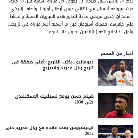
يُذكر أن باريس سان جيرمان لن يخوض أي مباراة رسمية قبل 30 مايو،
حيث سيواجه أرسنال في نهائي دوري أبطال أوروبا. وأضاف إنريكي:
"أعتقد أن لاعبي فريقي بحاجة لتجاوز هذه المباريات الصعبة والحفاظ
على حافزهم، فهناك أسبوعان قبل ما أسميه أهم مباراة في تاريخنا،
وآمل ألا نحتاج لتحفيز اللاعبين بحلول ذلك اليوم".
اخبار من القسم
ديوماندي يكتب التاريخ: أغلى صفقة في
تاريخ ريال مدريد ولايبزيج
هيثم حسن يوقع لسيلتيك الاسكتلندي
حتى 2030
فينيسيوس يمدد عقده مع ريال مدريد حتى
2032