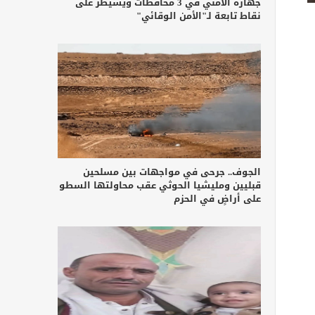
جهازه الأمني في 3 محافظات ويسيطر على
نقاط تابعة لـ"الأمن الوقائي"
الجوف.. جرحى في مواجهات بين مسلحين
قبليين ومليشيا الحوثي عقب محاولتها السطو
على أراضٍ في الحزم