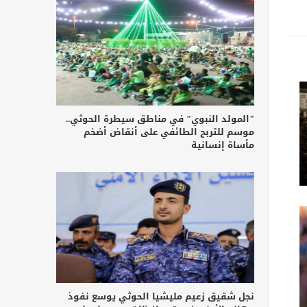
"المولد النبوي" في مناطق سيطرة الحوثي..
موسم للتربح الطائفي على أنقاض أضخم
مأساة إنسانية
نجل شقيق زعيم مليشيا الحوثي يوسع نفوذ