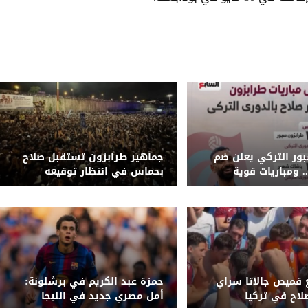
ور التركي يعلن ضم
جماهير طرابزون تستقبل صلاح
 ومباريات قوية
بحماس في انتظار توقيعه
قميص جالاتا سراي
حمزة عبد الكريم في برشلونة:
لاح في تركيا
أمل مصري جديد في الليجا