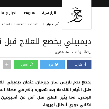
الرئيسية
English
أخبار وتقار
الدوري التركي يشعل الميركاتو 
 in Strait of Hormuz; Crew Safe
آخر الاخبار
انفجاران قرب ناقلة في مضيق ه
ديمبيلي يخضع للعلاج قبل ن
خطة حوثية تحت يافطة الدمج لإلغاء 
الأطراف الإقليمية الأربعة تؤك
رياضة - وكالات
منذ شهرين
طرابزون سبور التركي يعلن ضم 
شارك
غرد
ارسل
يخضع نجم باريس سان جيرمان، عثمان ديمبيلي، للع
خلال الأيام القادمة بعد شعوره بآلام في عضلة ال
اليمنى، مما يثير القلق قبل أقل من أسبوعين
نهائي دوري أبطال أوروبا.