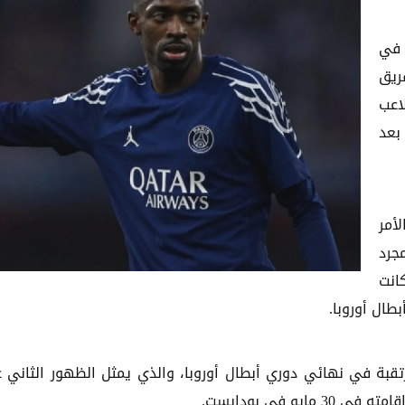
 في
ريق
لاعب
ي بعد
أمر
مجرد
كانت
طال أوروبا.
قبة في نهائي دوري أبطال أوروبا، والذي يمثل الظهور الثاني 
و في بودابست.