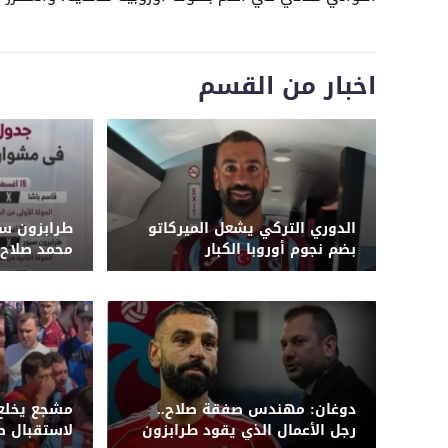
اخبار من القسم
الدوري التركي يشعل الميركاتو
طرابزون سب
بضم نجوم أوروبا الكبار
محمد صلاح..
تنتظره
دوغان: مهندس صفقة صلاح..
مشجع يخلع 
رجل الأعمال الذي يقود طرابزون
لاستقبال ص