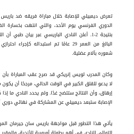
تعرض ديمبيلي للإصابة خلال مباراة فريقه ضد باريس
الدوري الفرنسي يوم الأحد، والتي انتهت بخسارة الف
بنتيجة 2-1. أعلن النادي الباريسي عبر بيان طبي أن ال
البالغ من العمر 29 عامًا تم استبداله كإجراء احتراز
شعوره بآلام عضلية.
وكان المدرب لويس إنريكي قد صرح عقب المباراة بأن ال
لا يدعو للقلق الكبير في الوقت الحالي، مرجحًا أن يكون 
إرهاق، وأن النتائج ستتضح غدًا. ولم يحدد النادي ما إذا 
الإصابة ستبعد ديمبيلي عن المشاركة في نهائي دوري أب
يأتي هذا التطور قبل مواجهة باريس سان جيرمان المرت
التوالي للنادي في أهم بطولة أوروبية للأندية، والمقرر إقامته في 30 ماي