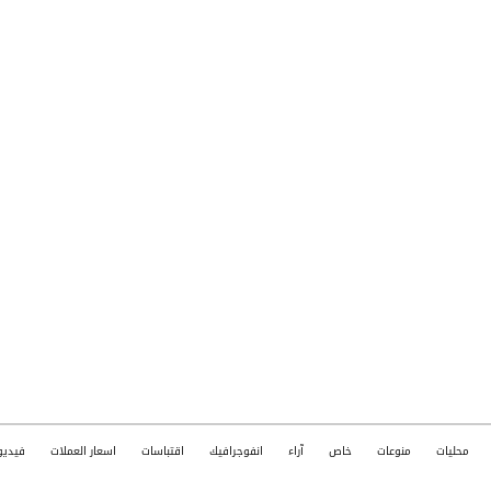
محليات
منوعات
خاص
آراء
انفوجرافيك
اقتباسات
اسعار العملات
فيديو