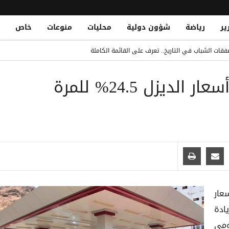
ير
رياضة
شؤون دولية
محليات
منوعات
خاص
قات الشباب في التاريخ.. تعرف على القائمة الكاملة
Yemeni National Fatally Stabbed in Somal
شركة النفط في عدن ترفع أسعار الديزل 24.5% للمرة
الدو يتصدر القائمة بفارق كبير
 الصومال أثناء أدائه صلاة الجمعة
عار
ي زيادة
ومي