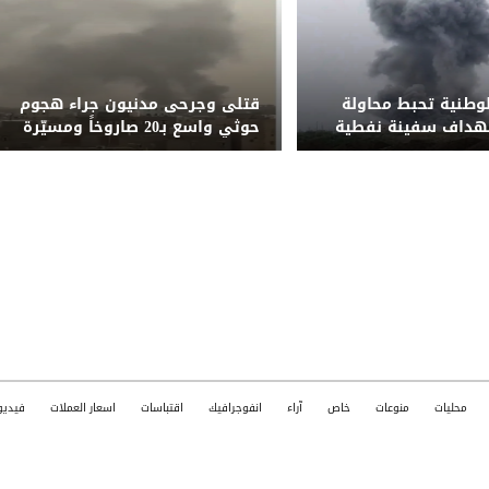
لوطنية تحبط محاولة
قتلى وجرحى مدنيون جراء هجوم
تهداف سفينة نفطية
حوثي واسع بـ20 صاروخاً ومسيّرة
قبالة المخا
على مأرب وشبوة
محليات
منوعات
خاص
آراء
انفوجرافيك
اقتباسات
اسعار العملات
فيديو