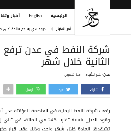
الرئيسية
English
أخبار وتقار
اليونيسف: 300 طفل قتيل في غزة خلال 300 يوم من وقف إطلاق النار
ديوماندي يقتحم قائمة أغلى صف
آخر الاخبار
i Mosque During Friday Prayers
Cloudflare تطلق Kitesurf: متصفح خفيف للوكلاء الأذكياء
صلاح ضمن الأغنى عالمياً.. ورون
الثانية خلال شهر
مقتل يمني طعنًا داخل مسجد في
عدن- خبر للأنباء:
منذ شهرين
شارك
غرد
ارسل
رفعت شركة النفط اليمنية في العاصمة المؤقتة عدن أس
وقود الديزل بنسبة تقارب 24.5 في المائة، في ثان
تشهدها المادة خلال شهر واحد، وذلك عقب قرار حك