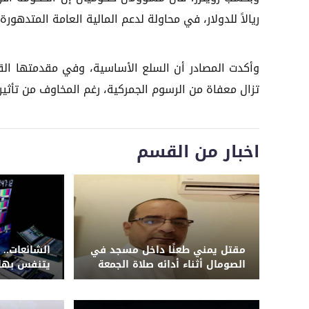
ريالاً للدولار، في محاولة لدعم المالية العامة المتدهورة.
وأكدت المصادر أن السلع الأساسية، وفي مقدمتها القم
تزال معفاة من الرسوم الجمركية، رغم المخاوف من تأثير
اخبار من القسم
مقتل يمني طعنًا داخل مسجد في
الشائعات.. 
الصومال أثناء أدائه صلاة الجمعة
يتنفس بها 