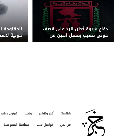
دفاع شبوة تُعلن الرد على قصف
المقاومة ا
حوثي تسبب بمقتل اثنين من
حوثية لاس
قواتها بجبهة حريب
بزورق مفخخ 
English
أخبار وتقارير
رياضة
شؤون دولية
من نحن
تواصل معنا
سياسة الخصوصية